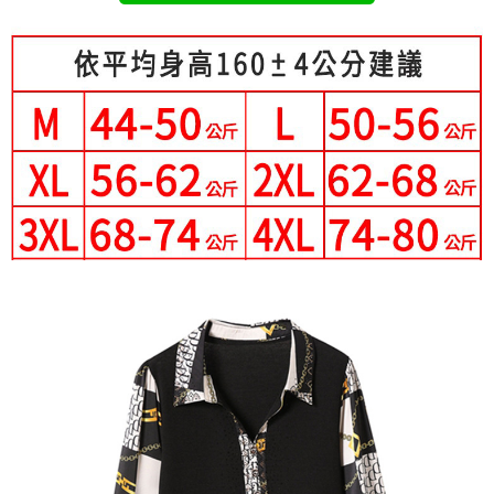
成交易。
Hami Point
AFTEE先享後付是「在收到商品之後才付款」的支付方式。 讓您購物簡單
3.實際核准額度、可分期數及費用金額請依後續交易確認頁面所載為準。
便利好安心！
相關說明
4.訂單成立30分鐘內，如未前往確認交易或遇審核未通過，訂單將自動取
１．簡單：不需註冊會員、不需綁卡、不需儲值。
「Hami Point」為中華電信所提供之點數服務，可於會員專區綁定中華電信
消。如遇「轉專審核」未通過狀況，表示未達大哥付你分期系統評分，恕無
２．便利：只要手機號碼，簡訊認證，即可結帳。
ATM付款
會員帳號後，即可在購物車使用 Hami Point 折抵消費金額 (1點等於1元)。
法說明評估內容。
３．安心：先確認商品／服務後，再付款。
【繳款方式說明】
1.分期款項不併入電信帳單，「大哥付你分期」於每月結算日後寄送繳費提
運送方式
【「AFTEE先享後付」結帳流程】
醒簡訊。
１．於結帳方式選擇「AFTEE先享後付」後，將跳轉至「AFTEE先享後付」
2.透過簡訊連結打開帳單後，可選擇「超商條碼／台灣大直營門市／銀行轉
全家付款取貨
結帳頁面，進行簡訊認證並確認金額後，即可完成結帳。
帳／街口支付／iPASS MONEY」等通路繳費。
２．訂單成立數日內，您將收到繳費通知簡訊。
每筆NT$80，滿NT$699(含以上)免運費
３．收到繳費通知簡訊後14天內，點擊此簡訊中的連結，可透過四大超商／
【注意事項】
ATM／網路銀行／等多元方式進行付款，方視為交易完成。
付款後全家取貨
1.本服務係由「台灣大哥大股份有限公司」（以下簡稱本公司）所提供，讓
※ 請注意：結帳手續完成當下不需立刻繳費，但若您需要取消訂單，請聯絡
用戶於交易時，得透過本服務購買商品或服務，並由商店將買賣／分期付款
每筆NT$80，滿NT$699(含以上)免運費
購買商品的店家。未經商家同意取消之訂單仍視為有效，需透過AFTEE先享
買賣價金債權讓與本公司後，依約使用本公司帳單繳交帳款。
後付繳納相關費用。
2.基於同意付款使用「大哥付你分期」之契約關係目的，商店將以您的個人
付款後萊爾富取貨
※ 交易是否成功請以「AFTEE先享後付 」之結帳頁面顯示為準，若有關於
資料（包含姓名、電話或地址）提供予台灣大哥大進項蒐集、處理及利用，
是否繳費成功／繳費後需取消欲退款等相關疑問，請聯繫「AFTEE先享後付
每筆NT$80，滿NT$699(含以上)免運費
由本公司與您本人進行分期帳單所需資料之確認、核對及更正。
客戶支援中心」
https://netprotections.freshdesk.com/support/home
3.完整用戶服務條款，請詳閱以下連結：
https://oppay.tw/userRule
7-11付款取貨
【注意事項】
每筆NT$80，滿NT$699(含以上)免運費
１．透過由恩沛科技股份有限公司提供之「AFTEE先享後付」服務完成之交
易，需依本服務之必要範圍內提供個人資料，並將交易相關給付款項請求債
付款後7-11取貨
權轉讓予恩沛科技股份有限公司。
２．關於個人資料處理事宜，請瀏覽以下網址：
每筆NT$80，滿NT$699(含以上)免運費
https://aftee.tw/terms/#terms3