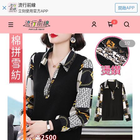
流行前線
開啟APP
立刻使用官方APP
0
1
/
2