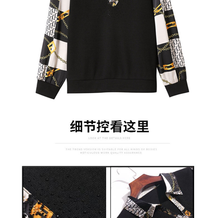
３．未成年的使用者請事先徵得法定代理人或監護人之同意方可使用
宅配
「AFTEE先享後付」，若未經同意申辦者引起之損失，本公司不負相關責
任。
每筆NT$70，滿NT$699(含以上)免運費
４．使用「AFTEE先享後付」時，將依據個別帳號之用戶狀況，依本公司即
時審查核予不同之上限額度；若仍有額度不足之情形，本公司將視審查結果
離島-郵局寄送
請求用戶進行身份認證。
每筆NT$90，滿NT$699(含以上)免運費
５．嚴禁一人註冊多個帳號或使用他人資訊註冊。若發現惡意使用之情形，
恩沛科技股份有限公司將有權停止該用戶之使用額度並採取法律行動。
國家/地區配送
查看運費