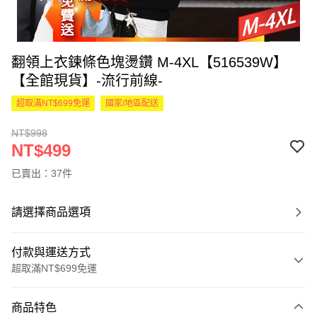
翻領上衣鍊條色塊燙鑽 M-4XL【516539W】
【全館現貨】-流行前線-
超取滿NT$699免運
國家/地區配送
NT$998
NT$499
已賣出：37件
請選擇商品選項
付款與運送方式
超取滿NT$699免運
付款方式
商品特色
信用卡一次付款