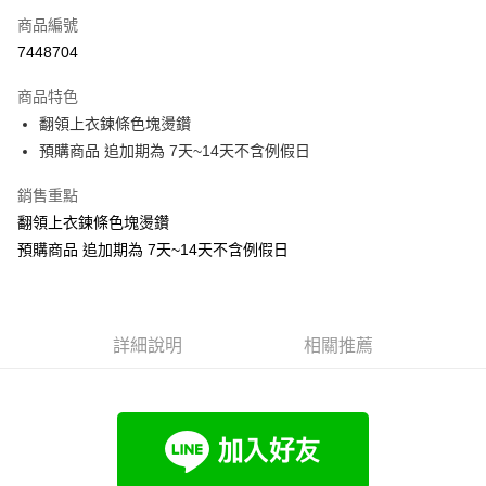
商品編號
超商取貨付款
7448704
LINE Pay
商品特色
Apple Pay
翻領上衣鍊條色塊燙鑽
預購商品 追加期為 7天~14天不含例假日
街口支付
銷售重點
悠遊付
翻領上衣鍊條色塊燙鑽
Google Pay
預購商品 追加期為 7天~14天不含例假日
全支付
全盈+PAY
詳細說明
相關推薦
大哥付你分期
相關說明
【大哥付你分期使用說明】
AFTEE先享後付
1.本服務由台灣大哥大提供，台灣大哥大用戶可立即使用無須另外申請。
2.付款方式選擇「大哥付你分期」，訂單成立後會自動跳轉到大哥付的交易
相關說明
流程，驗證手機門號後，選擇欲分期的期數、繳款截止日，確認付款後即完
【關於「AFTEE先享後付」】