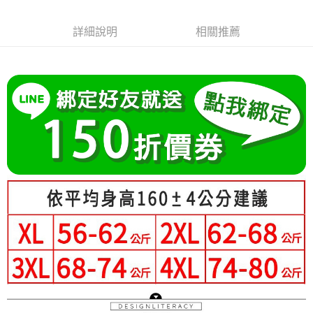
成交易。
Hami Point
AFTEE先享後付是「在收到商品之後才付款」的支付方式。 讓您購物簡單
3.實際核准額度、可分期數及費用金額請依後續交易確認頁面所載為準。
便利好安心！
相關說明
4.訂單成立30分鐘內，如未前往確認交易或遇審核未通過，訂單將自動取
詳細說明
相關推薦
１．簡單：不需註冊會員、不需綁卡、不需儲值。
「Hami Point」為中華電信所提供之點數服務，可於會員專區綁定中華電信
消。如遇「轉專審核」未通過狀況，表示未達大哥付你分期系統評分，恕無
２．便利：只要手機號碼，簡訊認證，即可結帳。
ATM付款
會員帳號後，即可在購物車使用 Hami Point 折抵消費金額 (1點等於1元)。
法說明評估內容。
３．安心：先確認商品／服務後，再付款。
【繳款方式說明】
1.分期款項不併入電信帳單，「大哥付你分期」於每月結算日後寄送繳費提
運送方式
【「AFTEE先享後付」結帳流程】
醒簡訊。
１．於結帳方式選擇「AFTEE先享後付」後，將跳轉至「AFTEE先享後付」
2.透過簡訊連結打開帳單後，可選擇「超商條碼／台灣大直營門市／銀行轉
全家付款取貨
結帳頁面，進行簡訊認證並確認金額後，即可完成結帳。
帳／街口支付／iPASS MONEY」等通路繳費。
２．訂單成立數日內，您將收到繳費通知簡訊。
每筆NT$80，滿NT$699(含以上)免運費
３．收到繳費通知簡訊後14天內，點擊此簡訊中的連結，可透過四大超商／
【注意事項】
ATM／網路銀行／等多元方式進行付款，方視為交易完成。
付款後全家取貨
1.本服務係由「台灣大哥大股份有限公司」（以下簡稱本公司）所提供，讓
※ 請注意：結帳手續完成當下不需立刻繳費，但若您需要取消訂單，請聯絡
用戶於交易時，得透過本服務購買商品或服務，並由商店將買賣／分期付款
每筆NT$80，滿NT$699(含以上)免運費
購買商品的店家。未經商家同意取消之訂單仍視為有效，需透過AFTEE先享
買賣價金債權讓與本公司後，依約使用本公司帳單繳交帳款。
後付繳納相關費用。
2.基於同意付款使用「大哥付你分期」之契約關係目的，商店將以您的個人
付款後萊爾富取貨
※ 交易是否成功請以「AFTEE先享後付 」之結帳頁面顯示為準，若有關於
資料（包含姓名、電話或地址）提供予台灣大哥大進項蒐集、處理及利用，
是否繳費成功／繳費後需取消欲退款等相關疑問，請聯繫「AFTEE先享後付
每筆NT$80，滿NT$699(含以上)免運費
由本公司與您本人進行分期帳單所需資料之確認、核對及更正。
客戶支援中心」
https://netprotections.freshdesk.com/support/home
3.完整用戶服務條款，請詳閱以下連結：
https://oppay.tw/userRule
7-11付款取貨
【注意事項】
每筆NT$80，滿NT$699(含以上)免運費
１．透過由恩沛科技股份有限公司提供之「AFTEE先享後付」服務完成之交
易，需依本服務之必要範圍內提供個人資料，並將交易相關給付款項請求債
付款後7-11取貨
權轉讓予恩沛科技股份有限公司。
２．關於個人資料處理事宜，請瀏覽以下網址：
每筆NT$80，滿NT$699(含以上)免運費
https://aftee.tw/terms/#terms3