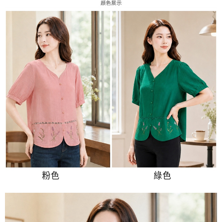
３．未成年的使用者請事先徵得法定代理人或監護人之同意方可使用
宅配
「AFTEE先享後付」，若未經同意申辦者引起之損失，本公司不負相關責
任。
每筆NT$70，滿NT$699(含以上)免運費
４．使用「AFTEE先享後付」時，將依據個別帳號之用戶狀況，依本公司即
時審查核予不同之上限額度；若仍有額度不足之情形，本公司將視審查結果
離島-郵局寄送
請求用戶進行身份認證。
每筆NT$90，滿NT$699(含以上)免運費
５．嚴禁一人註冊多個帳號或使用他人資訊註冊。若發現惡意使用之情形，
恩沛科技股份有限公司將有權停止該用戶之使用額度並採取法律行動。
國家/地區配送
查看運費