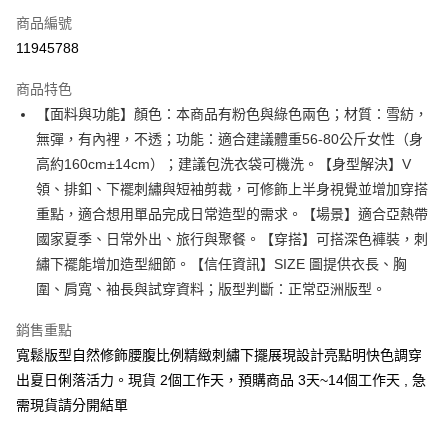
商品編號
超商取貨付款
11945788
LINE Pay
商品特色
Apple Pay
【面料與功能】顏色：本商品有粉色與綠色兩色；材質：雪紡，
無彈，有內裡，不透；功能：適合建議體重56-80公斤女性（身
街口支付
高約160cm±14cm）；建議包洗衣袋可機洗。【身型解決】V
悠遊付
領、排釦、下襬刺繡與短袖剪裁，可修飾上半身視覺並增加穿搭
重點，適合想用單品完成日常造型的需求。【場景】適合亞熱帶
Google Pay
國家夏季、日常外出、旅行與聚餐。【穿搭】可搭深色褲裝，刺
全支付
繡下襬能增加造型細節。【信任資訊】SIZE 圖提供衣長、胸
圍、肩寬、袖長與試穿資料；版型判斷：正常亞洲版型。
全盈+PAY
銷售重點
大哥付你分期
寬鬆版型自然修飾腰腹比例精緻刺繡下擺展現設計亮點明快色調穿
相關說明
【大哥付你分期使用說明】
出夏日俐落活力。現貨 2個工作天，預購商品 3天~14個工作天 , 急
AFTEE先享後付
1.本服務由台灣大哥大提供，台灣大哥大用戶可立即使用無須另外申請。
需現貨請分開結單
2.付款方式選擇「大哥付你分期」，訂單成立後會自動跳轉到大哥付的交易
相關說明
流程，驗證手機門號後，選擇欲分期的期數、繳款截止日，確認付款後即完
【關於「AFTEE先享後付」】