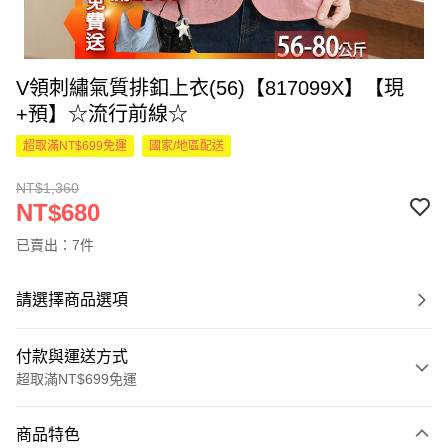
V領刺繡氣質排釦上衣(56)【817099X】【現
+預】☆流行前線☆
超取滿NT$699免運
國家/地區配送
NT$1,360
NT$680
已賣出：7件
請選擇商品選項
付款與運送方式
超取滿NT$699免運
付款方式
商品特色
信用卡一次付款