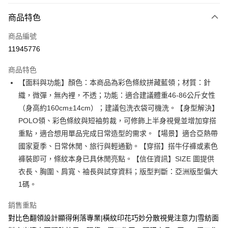
付款方式
商品特色
信用卡一次付款
商品編號
超商取貨付款
11945776
LINE Pay
商品特色
Apple Pay
【面料與功能】顏色：本商品為彩色條紋拼藏藍領；材質：針
織，微彈，無內裡，不透；功能：適合建議體重46-86公斤女性
街口支付
（身高約160cm±14cm）；建議包洗衣袋可機洗。【身型解決】
悠遊付
POLO領、彩色條紋與短袖剪裁，可修飾上半身視覺並增加穿搭
重點，適合想用單品完成日常造型的需求。【場景】適合亞熱帶
Google Pay
國家夏季、日常休閒、旅行與輕通勤。【穿搭】搭牛仔褲或素色
全支付
褲裝即可，條紋本身已具休閒亮點。【信任資訊】SIZE 圖提供
衣長、胸圍、肩寬、袖長與試穿資料；版型判斷：亞洲版型偏大
全盈+PAY
1碼。
大哥付你分期
銷售重點
相關說明
【大哥付你分期使用說明】
對比色翻領設計顯得俐落專業|橫紋印花巧妙分散視覺注意力|雪紡面
AFTEE先享後付
1.本服務由台灣大哥大提供，台灣大哥大用戶可立即使用無須另外申請。