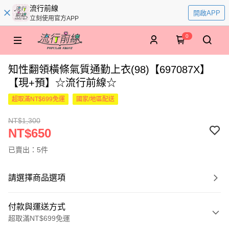
流行前線
開啟APP
立刻使用官方APP
0
知性翻領橫條氣質通勤上衣(98)【697087X】
【現+預】☆流行前線☆
超取滿NT$699免運
國家/地區配送
NT$1,300
NT$650
已賣出：5件
請選擇商品選項
付款與運送方式
超取滿NT$699免運