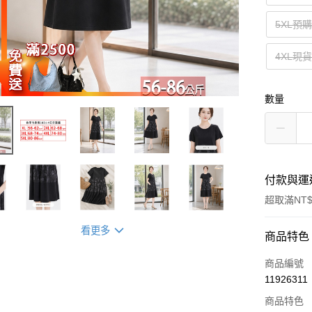
5XL預
4XL現
數量
付款與運
超取滿NT$
看更多
付款方式
商品特色
信用卡一
商品編號
11926311
超商取貨
商品特色