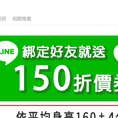
３．安心
大尺碼女裝(
元)。
【繳款方
1.分期款
【「AFT
👗洋裝/套
運送方式
醒簡訊。
１．於結帳
說明
相關推薦
2.透過簡
小尺碼女裝(4
付」結帳
全家付款
帳／街口支
２．訂單
中尺碼女裝(5
３．收到繳
每筆NT$8
【注意事
／ATM／
1.本服務
※ 請注意
付款後全
用戶於交
絡購買商品
每筆NT$8
款買賣價
先享後付
2.基於同
※ 交易是
付款後萊
資料（包
是否繳費成
用，由本
付客戶支
每筆NT$8
3.完整用
【注意事
7-11付款
１．透過由
每筆NT$8
交易，需
求債權轉
付款後7-1
２．關於
https://aft
每筆NT$8
３．未成
「AFTE
宅配
任。
每筆NT$7
４．使用「