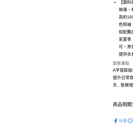
LINE Pay
【面料
無彈，
Apple Pay
高約1
街口支付
色短袖
搭配難
悠遊付
家夏季
Google Pa
可，黑
提供衣
全支付
銷售重點
全盈+PAY
A字寬鬆版
大哥付你
提升日常穿
相關說明
天 , 急
【大哥付
AFTEE先
1.本服務
2.付款方
相關說明
商品相關分
流程，驗
【關於「A
Hami Poin
完成交易
AFTEE
6月新品
3.實際核
便利好安
相關說明
分享
4.訂單成
１．簡單
「Hami
❄清涼夏款
消。如遇
ATM付款
２．便利
信會員帳號後
無法說明