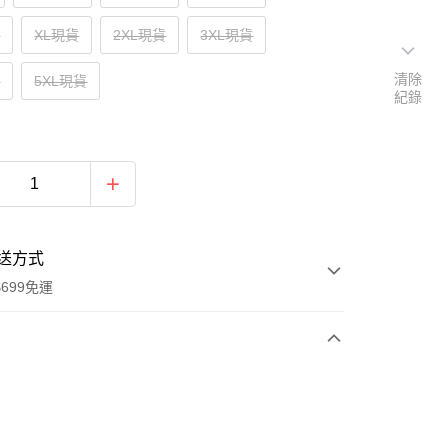
購
XL現貨
2XL現貨
3XL現貨
清除
貨
5XL現貨
紀錄
送方式
699免運
次付款
付款