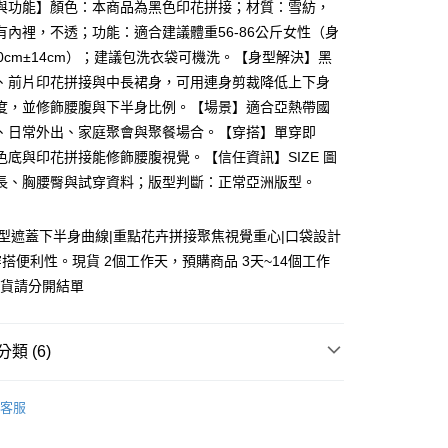
與功能】顏色：本商品為黑色印花拼接；材質：雪紡，
有內裡，不透；功能：適合建議體重56-86公斤女性（身
60cm±14cm）；建議包洗衣袋可機洗。【身型解決】黑
、前片印花拼接與中長裙身，可用連身剪裁降低上下身
度，並修飾腰腹與下半身比例。【場景】適合亞熱帶國
、日常外出、家庭聚會與聚餐場合。【穿搭】單穿即
y
色底與印花拼接能修飾腰腹視覺。【信任資訊】SIZE 圖
長、胸腰臀與試穿資料；版型判斷：正常亞洲版型。
型遮蓋下半身曲線|重點花卉拼接聚焦視覺重心|口袋設計
分期
搭便利性。現貨 2個工作天，預購商品 3天~14個工作
需現貨請分開結單
你分期使用說明】
享後付
由台灣大哥大提供，台灣大哥大用戶可立即使用無須另外申請。
式選擇「大哥付你分期」，訂單成立後會自動跳轉到大哥付的交易
類 (6)
證手機門號後，選擇欲分期的期數、繳款截止日，確認付款後即
FTEE先享後付」】
t
。
先享後付是「在收到商品之後才付款」的支付方式。 讓您購物簡單
准額度、可分期數及費用金額請依後續交易確認頁面所載為準。
心！
客服
立30分鐘內，如未前往確認交易或遇審核未通過，訂單將自動取
：不需註冊會員、不需綁卡、不需儲值。
 Point」為中華電信所提供之點數服務，可於會員專區綁定中華電
❄
「轉專審核」未通過狀況，表示未達大哥付你分期系統評分，恕
：只要手機號碼，簡訊認證，即可結帳。
，即可在購物車使用 Hami Point 折抵消費金額 (1點等於1
評估內容。