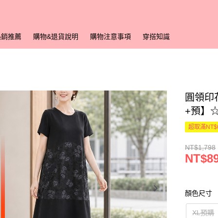
熱銷推薦
購物&退貨說明
購物注意事項
穿搭知識
圓領印花
+預】
超取滿NT$
NT$1,798
NT$8
顏色尺寸
XL預購