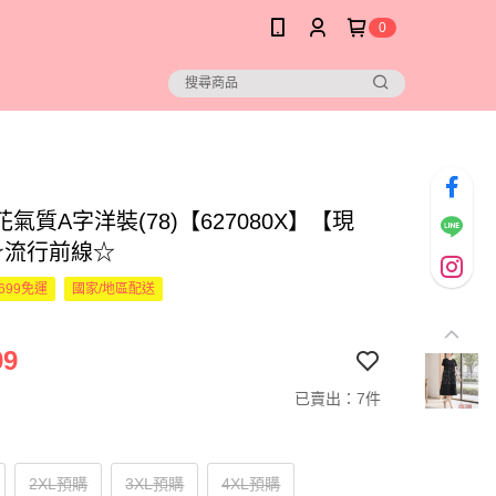
0
氣質A字洋裝(78)【627080X】【現
☆流行前線☆
699免運
國家/地區配送
99
已賣出：7件
2XL預購
3XL預購
4XL預購