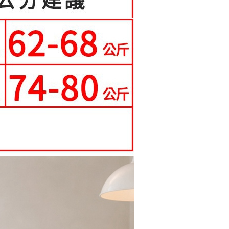
核予不同之上限額度；若仍有額度不足之情形，本公司將視審查
寄送
用戶進行身份認證。
一人註冊多個帳號或使用他人資訊註冊。若發現惡意使用之情
0，滿NT$699(含以上)免運費
科技股份有限公司將有權停止該用戶之使用額度並採取法律行
配送
查看運費