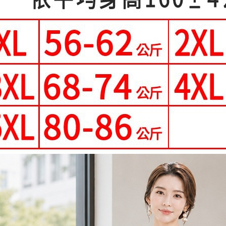
即時審查
離島-郵局
結果請求
５．嚴禁
每筆NT$9
形，恩沛
動。
國家/地區