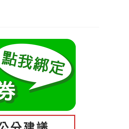
：先確認商品／服務後，再付款。
70kg以上)
式說明】
項不併入電信帳單，「大哥付你分期」於每月結算日後寄送繳費提
EE先享後付」結帳流程】
裝
短袖洋裝
方式選擇「AFTEE先享後付」後，將跳轉至「AFTEE先享後
訊連結打開帳單後，可選擇「超商條碼／台灣大直營門市／銀行轉
5-55kg)
頁面，進行簡訊認證並確認金額後，即可完成結帳。
取貨
付／iPASS MONEY」等通路繳費。
成立數日內，您將收到繳費通知簡訊。
5-70kg)
費通知簡訊後14天內，點擊此簡訊中的連結，可透過四大超商
0，滿NT$699(含以上)免運費
項】
網路銀行／等多元方式進行付款，方視為交易完成。
係由「台灣大哥大股份有限公司」（以下簡稱本公司）所提供，讓
：結帳手續完成當下不需立刻繳費，但若您需要取消訂單，請聯
家取貨
易時，得透過本服務購買商品或服務，並由商店將買賣／分期付
的店家。未經商家同意取消之訂單仍視為有效，需透過AFTEE
0，滿NT$699(含以上)免運費
金債權讓與本公司後，依約使用本公司帳單繳交帳款。
繳納相關費用。
意付款使用「大哥付你分期」之契約關係目的，商店將以您的個人
否成功請以「AFTEE先享後付 」之結帳頁面顯示為準，若有關於
爾富取貨
含姓名、電話或地址）提供予台灣大哥大進項蒐集、處理及利
功／繳費後需取消欲退款等相關疑問，請聯繫「AFTEE先享後
公司與您本人進行分期帳單所需資料之確認、核對及更正。
援中心」
https://netprotections.freshdesk.com/support/home
0，滿NT$699(含以上)免運費
戶服務條款，請詳閱以下連結：
https://oppay.tw/userRule
項】
取貨
恩沛科技股份有限公司提供之「AFTEE先享後付」服務完成之
0，滿NT$699(含以上)免運費
依本服務之必要範圍內提供個人資料，並將交易相關給付款項請
讓予恩沛科技股份有限公司。
1取貨
個人資料處理事宜，請瀏覽以下網址：
ee.tw/terms/#terms3
0，滿NT$699(含以上)免運費
年的使用者請事先徵得法定代理人或監護人之同意方可使用
E先享後付」，若未經同意申辦者引起之損失，本公司不負相關責
0，滿NT$699(含以上)免運費
AFTEE先享後付」時，將依據個別帳號之用戶狀況，依本公司