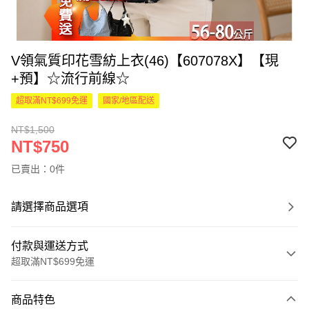
V領氣質印花雪紡上衣(46)【607078X】【現
+預】☆流行前線☆
超取滿NT$699免運
國家/地區配送
NT$1,500
NT$750
已賣出：0件
請選擇商品選項
付款與運送方式
超取滿NT$699免運
付款方式
商品特色
信用卡一次付款