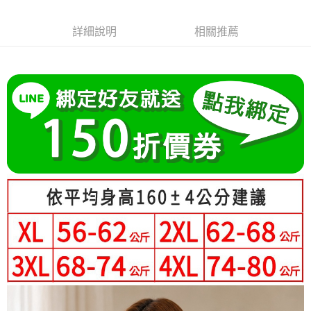
成交易。
Hami Point
AFTEE先享後付是「在收到商品之後才付款」的支付方式。 讓您購物簡單
3.實際核准額度、可分期數及費用金額請依後續交易確認頁面所載為準。
便利好安心！
相關說明
4.訂單成立30分鐘內，如未前往確認交易或遇審核未通過，訂單將自動取
詳細說明
相關推薦
１．簡單：不需註冊會員、不需綁卡、不需儲值。
「Hami Point」為中華電信所提供之點數服務，可於會員專區綁定中華電信
消。如遇「轉專審核」未通過狀況，表示未達大哥付你分期系統評分，恕無
２．便利：只要手機號碼，簡訊認證，即可結帳。
ATM付款
會員帳號後，即可在購物車使用 Hami Point 折抵消費金額 (1點等於1元)。
法說明評估內容。
３．安心：先確認商品／服務後，再付款。
【繳款方式說明】
1.分期款項不併入電信帳單，「大哥付你分期」於每月結算日後寄送繳費提
運送方式
【「AFTEE先享後付」結帳流程】
醒簡訊。
１．於結帳方式選擇「AFTEE先享後付」後，將跳轉至「AFTEE先享後付」
2.透過簡訊連結打開帳單後，可選擇「超商條碼／台灣大直營門市／銀行轉
全家付款取貨
結帳頁面，進行簡訊認證並確認金額後，即可完成結帳。
帳／街口支付／iPASS MONEY」等通路繳費。
２．訂單成立數日內，您將收到繳費通知簡訊。
每筆NT$80，滿NT$699(含以上)免運費
３．收到繳費通知簡訊後14天內，點擊此簡訊中的連結，可透過四大超商／
【注意事項】
ATM／網路銀行／等多元方式進行付款，方視為交易完成。
付款後全家取貨
1.本服務係由「台灣大哥大股份有限公司」（以下簡稱本公司）所提供，讓
※ 請注意：結帳手續完成當下不需立刻繳費，但若您需要取消訂單，請聯絡
用戶於交易時，得透過本服務購買商品或服務，並由商店將買賣／分期付款
每筆NT$80，滿NT$699(含以上)免運費
購買商品的店家。未經商家同意取消之訂單仍視為有效，需透過AFTEE先享
買賣價金債權讓與本公司後，依約使用本公司帳單繳交帳款。
後付繳納相關費用。
2.基於同意付款使用「大哥付你分期」之契約關係目的，商店將以您的個人
付款後萊爾富取貨
※ 交易是否成功請以「AFTEE先享後付 」之結帳頁面顯示為準，若有關於
資料（包含姓名、電話或地址）提供予台灣大哥大進項蒐集、處理及利用，
是否繳費成功／繳費後需取消欲退款等相關疑問，請聯繫「AFTEE先享後付
每筆NT$80，滿NT$699(含以上)免運費
由本公司與您本人進行分期帳單所需資料之確認、核對及更正。
客戶支援中心」
https://netprotections.freshdesk.com/support/home
3.完整用戶服務條款，請詳閱以下連結：
https://oppay.tw/userRule
7-11付款取貨
【注意事項】
每筆NT$80，滿NT$699(含以上)免運費
１．透過由恩沛科技股份有限公司提供之「AFTEE先享後付」服務完成之交
易，需依本服務之必要範圍內提供個人資料，並將交易相關給付款項請求債
付款後7-11取貨
權轉讓予恩沛科技股份有限公司。
２．關於個人資料處理事宜，請瀏覽以下網址：
每筆NT$80，滿NT$699(含以上)免運費
https://aftee.tw/terms/#terms3