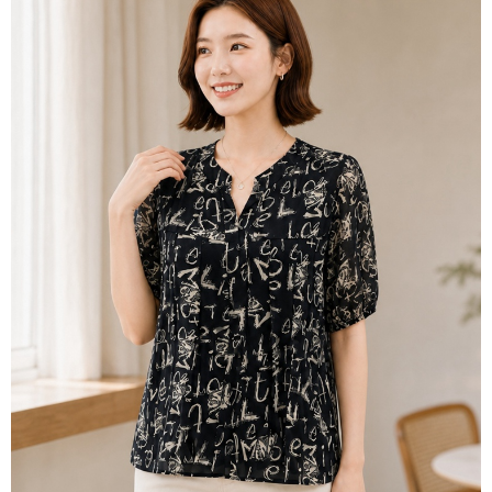
３．未成年的使用者請事先徵得法定代理人或監護人之同意方可使用
宅配
「AFTEE先享後付」，若未經同意申辦者引起之損失，本公司不負相關責
任。
每筆NT$70，滿NT$699(含以上)免運費
４．使用「AFTEE先享後付」時，將依據個別帳號之用戶狀況，依本公司即
時審查核予不同之上限額度；若仍有額度不足之情形，本公司將視審查結果
離島-郵局寄送
請求用戶進行身份認證。
每筆NT$90，滿NT$699(含以上)免運費
５．嚴禁一人註冊多個帳號或使用他人資訊註冊。若發現惡意使用之情形，
恩沛科技股份有限公司將有權停止該用戶之使用額度並採取法律行動。
國家/地區配送
查看運費