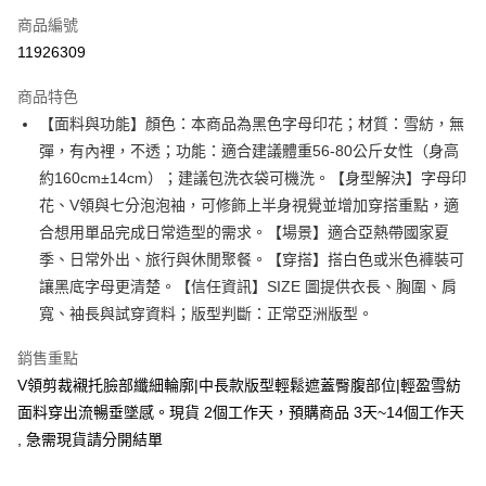
商品編號
超商取貨付款
11926309
LINE Pay
商品特色
Apple Pay
【面料與功能】顏色：本商品為黑色字母印花；材質：雪紡，無
彈，有內裡，不透；功能：適合建議體重56-80公斤女性（身高
街口支付
約160cm±14cm）；建議包洗衣袋可機洗。【身型解決】字母印
悠遊付
花、V領與七分泡泡袖，可修飾上半身視覺並增加穿搭重點，適
合想用單品完成日常造型的需求。【場景】適合亞熱帶國家夏
Google Pay
季、日常外出、旅行與休閒聚餐。【穿搭】搭白色或米色褲裝可
全支付
讓黑底字母更清楚。【信任資訊】SIZE 圖提供衣長、胸圍、肩
寬、袖長與試穿資料；版型判斷：正常亞洲版型。
全盈+PAY
銷售重點
大哥付你分期
V領剪裁襯托臉部纖細輪廓|中長款版型輕鬆遮蓋臀腹部位|輕盈雪紡
相關說明
【大哥付你分期使用說明】
面料穿出流暢垂墜感。現貨 2個工作天，預購商品 3天~14個工作天
AFTEE先享後付
1.本服務由台灣大哥大提供，台灣大哥大用戶可立即使用無須另外申請。
, 急需現貨請分開結單
2.付款方式選擇「大哥付你分期」，訂單成立後會自動跳轉到大哥付的交易
相關說明
流程，驗證手機門號後，選擇欲分期的期數、繳款截止日，確認付款後即完
【關於「AFTEE先享後付」】