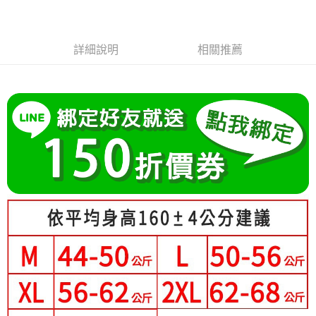
成交易。
Hami Point
AFTEE先享後付是「在收到商品之後才付款」的支付方式。 讓您購物簡單
3.實際核准額度、可分期數及費用金額請依後續交易確認頁面所載為準。
便利好安心！
相關說明
4.訂單成立30分鐘內，如未前往確認交易或遇審核未通過，訂單將自動取
１．簡單：不需註冊會員、不需綁卡、不需儲值。
「Hami Point」為中華電信所提供之點數服務，可於會員專區綁定中華電信
消。如遇「轉專審核」未通過狀況，表示未達大哥付你分期系統評分，恕無
２．便利：只要手機號碼，簡訊認證，即可結帳。
ATM付款
詳細說明
相關推薦
會員帳號後，即可在購物車使用 Hami Point 折抵消費金額 (1點等於1元)。
法說明評估內容。
３．安心：先確認商品／服務後，再付款。
【繳款方式說明】
1.分期款項不併入電信帳單，「大哥付你分期」於每月結算日後寄送繳費提
運送方式
【「AFTEE先享後付」結帳流程】
醒簡訊。
１．於結帳方式選擇「AFTEE先享後付」後，將跳轉至「AFTEE先享後付」
2.透過簡訊連結打開帳單後，可選擇「超商條碼／台灣大直營門市／銀行轉
全家付款取貨
結帳頁面，進行簡訊認證並確認金額後，即可完成結帳。
帳／街口支付／iPASS MONEY」等通路繳費。
２．訂單成立數日內，您將收到繳費通知簡訊。
每筆NT$80，滿NT$699(含以上)免運費
３．收到繳費通知簡訊後14天內，點擊此簡訊中的連結，可透過四大超商／
【注意事項】
ATM／網路銀行／等多元方式進行付款，方視為交易完成。
付款後全家取貨
1.本服務係由「台灣大哥大股份有限公司」（以下簡稱本公司）所提供，讓
※ 請注意：結帳手續完成當下不需立刻繳費，但若您需要取消訂單，請聯絡
用戶於交易時，得透過本服務購買商品或服務，並由商店將買賣／分期付款
每筆NT$80，滿NT$699(含以上)免運費
購買商品的店家。未經商家同意取消之訂單仍視為有效，需透過AFTEE先享
買賣價金債權讓與本公司後，依約使用本公司帳單繳交帳款。
後付繳納相關費用。
2.基於同意付款使用「大哥付你分期」之契約關係目的，商店將以您的個人
萊爾富取貨付款
※ 交易是否成功請以「AFTEE先享後付 」之結帳頁面顯示為準，若有關於
資料（包含姓名、電話或地址）提供予台灣大哥大進項蒐集、處理及利用，
是否繳費成功／繳費後需取消欲退款等相關疑問，請聯繫「AFTEE先享後付
每筆NT$80，滿NT$699(含以上)免運費
由本公司與您本人進行分期帳單所需資料之確認、核對及更正。
客戶支援中心」
https://netprotections.freshdesk.com/support/home
3.完整用戶服務條款，請詳閱以下連結：
https://oppay.tw/userRule
付款後萊爾富取貨
【注意事項】
每筆NT$80，滿NT$699(含以上)免運費
１．透過由恩沛科技股份有限公司提供之「AFTEE先享後付」服務完成之交
易，需依本服務之必要範圍內提供個人資料，並將交易相關給付款項請求債
7-11付款取貨
權轉讓予恩沛科技股份有限公司。
２．關於個人資料處理事宜，請瀏覽以下網址：
每筆NT$80，滿NT$699(含以上)免運費
https://aftee.tw/terms/#terms3