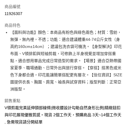
商品編號
超商取貨付款
11926307
LINE Pay
商品特色
Apple Pay
【面料與功能】顏色：本商品有粉色與綠色兩色；材質：雪紡，
無彈，無內裡，不透；功能：適合建議體重44-74公斤女性（身
街口支付
高約160cm±14cm）；建議包洗衣袋可機洗。【身型解決】印花
悠遊付
布面、V領排釦與短袖剪裁，可修飾上半身視覺並增加穿搭重
點，適合想用單品完成日常造型的需求。【場景】適合亞熱帶國
Google Pay
家夏季、職場通勤、日常外出與旅行穿搭。【穿搭】搭黑色或米
全支付
色下身都合適，印花能讓簡單搭配更有層次。【信任資訊】SIZE
圖提供衣長、胸圍、肩寬、袖長與試穿資料；版型判斷：正常亞
全盈+PAY
洲版型。
大哥付你分期
銷售重點
相關說明
【大哥付你分期使用說明】
V領剪裁完美延伸頸部線條|微收腰設計勾勒自然身形比例|精緻鈕扣
AFTEE先享後付
1.本服務由台灣大哥大提供，台灣大哥大用戶可立即使用無須另外申請。
與印花展現優雅質感。現貨 2個工作天，預購商品 3天~14個工作天
2.付款方式選擇「大哥付你分期」，訂單成立後會自動跳轉到大哥付的交易
相關說明
, 急需現貨請分開結單
流程，驗證手機門號後，選擇欲分期的期數、繳款截止日，確認付款後即完
【關於「AFTEE先享後付」】