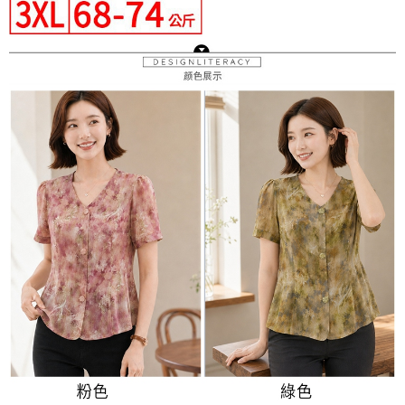
３．未成年的使用者請事先徵得法定代理人或監護人之同意方可使用
付款後7-11取貨
「AFTEE先享後付」，若未經同意申辦者引起之損失，本公司不負相關責
任。
每筆NT$80，滿NT$699(含以上)免運費
４．使用「AFTEE先享後付」時，將依據個別帳號之用戶狀況，依本公司即
時審查核予不同之上限額度；若仍有額度不足之情形，本公司將視審查結果
宅配
請求用戶進行身份認證。
每筆NT$70，滿NT$699(含以上)免運費
５．嚴禁一人註冊多個帳號或使用他人資訊註冊。若發現惡意使用之情形，
恩沛科技股份有限公司將有權停止該用戶之使用額度並採取法律行動。
離島-郵局寄送
每筆NT$90，滿NT$699(含以上)免運費
國家/地區配送
查看運費