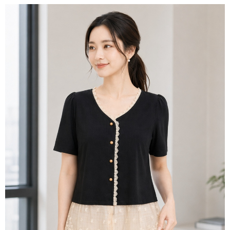
３．未成年的使用者請事先徵得法定代理人或監護人之同意方可使用
付款後7-11取貨
「AFTEE先享後付」，若未經同意申辦者引起之損失，本公司不負相關責
任。
每筆NT$80，滿NT$699(含以上)免運費
４．使用「AFTEE先享後付」時，將依據個別帳號之用戶狀況，依本公司即
時審查核予不同之上限額度；若仍有額度不足之情形，本公司將視審查結果
宅配
請求用戶進行身份認證。
每筆NT$70，滿NT$699(含以上)免運費
５．嚴禁一人註冊多個帳號或使用他人資訊註冊。若發現惡意使用之情形，
恩沛科技股份有限公司將有權停止該用戶之使用額度並採取法律行動。
離島-郵局寄送
每筆NT$90，滿NT$699(含以上)免運費
國家/地區配送
查看運費