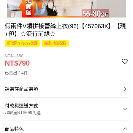
假兩件V領拼接蕾絲上衣(96)【457063X】【現
+預】☆流行前線☆
超取滿NT$699免運
國家/地區配送
NT$1,580
NT$790
已賣出：4件
請選擇商品選項
付款與運送方式
超取滿NT$699免運
付款方式
商品特色
信用卡一次付款