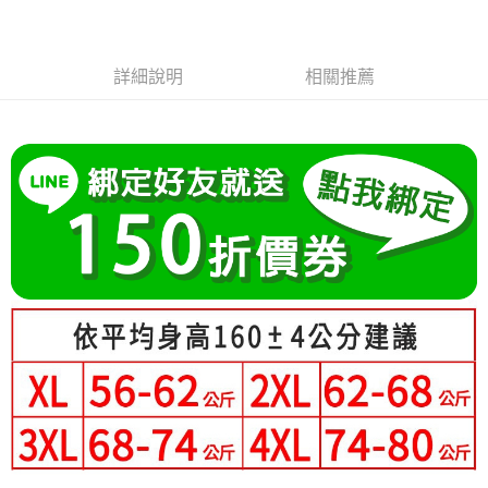
成交易。
Hami Point
AFTEE先享後付是「在收到商品之後才付款」的支付方式。 讓您購物簡單
3.實際核准額度、可分期數及費用金額請依後續交易確認頁面所載為準。
便利好安心！
相關說明
4.訂單成立30分鐘內，如未前往確認交易或遇審核未通過，訂單將自動取
１．簡單：不需註冊會員、不需綁卡、不需儲值。
「Hami Point」為中華電信所提供之點數服務，可於會員專區綁定中華電信
消。如遇「轉專審核」未通過狀況，表示未達大哥付你分期系統評分，恕無
２．便利：只要手機號碼，簡訊認證，即可結帳。
ATM付款
詳細說明
相關推薦
會員帳號後，即可在購物車使用 Hami Point 折抵消費金額 (1點等於1元)。
法說明評估內容。
３．安心：先確認商品／服務後，再付款。
【繳款方式說明】
1.分期款項不併入電信帳單，「大哥付你分期」於每月結算日後寄送繳費提
運送方式
【「AFTEE先享後付」結帳流程】
醒簡訊。
１．於結帳方式選擇「AFTEE先享後付」後，將跳轉至「AFTEE先享後付」
2.透過簡訊連結打開帳單後，可選擇「超商條碼／台灣大直營門市／銀行轉
全家付款取貨
結帳頁面，進行簡訊認證並確認金額後，即可完成結帳。
帳／街口支付／iPASS MONEY」等通路繳費。
２．訂單成立數日內，您將收到繳費通知簡訊。
每筆NT$80，滿NT$699(含以上)免運費
３．收到繳費通知簡訊後14天內，點擊此簡訊中的連結，可透過四大超商／
【注意事項】
ATM／網路銀行／等多元方式進行付款，方視為交易完成。
付款後全家取貨
1.本服務係由「台灣大哥大股份有限公司」（以下簡稱本公司）所提供，讓
※ 請注意：結帳手續完成當下不需立刻繳費，但若您需要取消訂單，請聯絡
用戶於交易時，得透過本服務購買商品或服務，並由商店將買賣／分期付款
每筆NT$80，滿NT$699(含以上)免運費
購買商品的店家。未經商家同意取消之訂單仍視為有效，需透過AFTEE先享
買賣價金債權讓與本公司後，依約使用本公司帳單繳交帳款。
後付繳納相關費用。
2.基於同意付款使用「大哥付你分期」之契約關係目的，商店將以您的個人
萊爾富取貨付款
※ 交易是否成功請以「AFTEE先享後付 」之結帳頁面顯示為準，若有關於
資料（包含姓名、電話或地址）提供予台灣大哥大進項蒐集、處理及利用，
是否繳費成功／繳費後需取消欲退款等相關疑問，請聯繫「AFTEE先享後付
每筆NT$80，滿NT$699(含以上)免運費
由本公司與您本人進行分期帳單所需資料之確認、核對及更正。
客戶支援中心」
https://netprotections.freshdesk.com/support/home
3.完整用戶服務條款，請詳閱以下連結：
https://oppay.tw/userRule
付款後萊爾富取貨
【注意事項】
每筆NT$80，滿NT$699(含以上)免運費
１．透過由恩沛科技股份有限公司提供之「AFTEE先享後付」服務完成之交
易，需依本服務之必要範圍內提供個人資料，並將交易相關給付款項請求債
7-11付款取貨
權轉讓予恩沛科技股份有限公司。
２．關於個人資料處理事宜，請瀏覽以下網址：
每筆NT$80，滿NT$699(含以上)免運費
https://aftee.tw/terms/#terms3