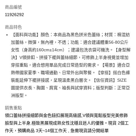
商品編號
超商取貨付款
11926292
LINE Pay
商品特色
Apple Pay
【面料與功能】顏色：本商品為黑色拼米色蕾絲；材質：棉混紡
加蕾絲，微彈，無內裡，不透；功能：適合建議體重56-80公斤
街口支付
女性（身高約160cm±14cm）；建議包洗衣袋可機洗。【身型解
悠遊付
決】V領排釦、拼接下襬與蕾絲細節，可修飾上半身視覺並增加
穿搭重點，適合想用單品完成日常造型的需求。【場景】適合亞
Google Pay
熱帶國家夏季、職場通勤、日常外出與聚餐。【穿搭】搭白色褲
全支付
裝能延伸下襬拼接感，呈現溫柔黑白層次。【信任資訊】SIZE
圖提供衣長、胸圍、肩寬、袖長與試穿資料；版型判斷：正常亞
全盈+PAY
洲版型。
大哥付你分期
銷售重點
相關說明
【大哥付你分期使用說明】
領口蕾絲拼接細節與金色鈕扣展現高級感,V領與寬鬆版型完美修飾
AFTEE先享後付
1.本服務由台灣大哥大提供，台灣大哥大用戶可立即使用無須另外申請。
臉型與上半身,極致黑展現成熟女性沈穩且迷人的優雅。現貨 2個工
2.付款方式選擇「大哥付你分期」，訂單成立後會自動跳轉到大哥付的交易
相關說明
作天，預購商品 3天~14個工作天 , 急需現貨請分開結單
流程，驗證手機門號後，選擇欲分期的期數、繳款截止日，確認付款後即完
【關於「AFTEE先享後付」】