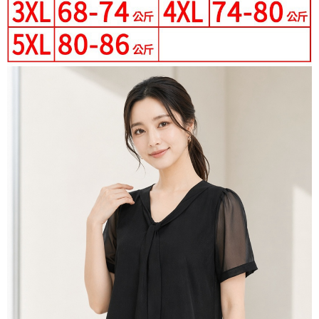
３．未成年的使用者請事先徵得法定代理人或監護人之同意方可使用
付款後7-11取貨
「AFTEE先享後付」，若未經同意申辦者引起之損失，本公司不負相關責
任。
每筆NT$80，滿NT$699(含以上)免運費
４．使用「AFTEE先享後付」時，將依據個別帳號之用戶狀況，依本公司即
時審查核予不同之上限額度；若仍有額度不足之情形，本公司將視審查結果
宅配
請求用戶進行身份認證。
每筆NT$70，滿NT$699(含以上)免運費
５．嚴禁一人註冊多個帳號或使用他人資訊註冊。若發現惡意使用之情形，
恩沛科技股份有限公司將有權停止該用戶之使用額度並採取法律行動。
離島-郵局寄送
每筆NT$90，滿NT$699(含以上)免運費
國家/地區配送
查看運費