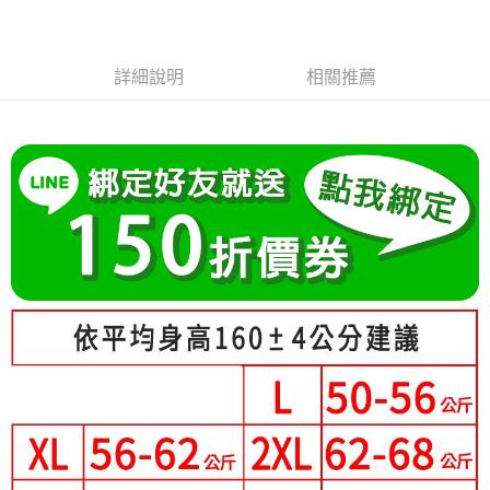
成交易。
Hami Point
AFTEE先享後付是「在收到商品之後才付款」的支付方式。 讓您購物簡單
3.實際核准額度、可分期數及費用金額請依後續交易確認頁面所載為準。
便利好安心！
相關說明
4.訂單成立30分鐘內，如未前往確認交易或遇審核未通過，訂單將自動取
１．簡單：不需註冊會員、不需綁卡、不需儲值。
「Hami Point」為中華電信所提供之點數服務，可於會員專區綁定中華電信
消。如遇「轉專審核」未通過狀況，表示未達大哥付你分期系統評分，恕無
２．便利：只要手機號碼，簡訊認證，即可結帳。
ATM付款
詳細說明
相關推薦
會員帳號後，即可在購物車使用 Hami Point 折抵消費金額 (1點等於1元)。
法說明評估內容。
３．安心：先確認商品／服務後，再付款。
【繳款方式說明】
1.分期款項不併入電信帳單，「大哥付你分期」於每月結算日後寄送繳費提
運送方式
【「AFTEE先享後付」結帳流程】
醒簡訊。
１．於結帳方式選擇「AFTEE先享後付」後，將跳轉至「AFTEE先享後付」
2.透過簡訊連結打開帳單後，可選擇「超商條碼／台灣大直營門市／銀行轉
全家付款取貨
結帳頁面，進行簡訊認證並確認金額後，即可完成結帳。
帳／街口支付／iPASS MONEY」等通路繳費。
２．訂單成立數日內，您將收到繳費通知簡訊。
每筆NT$80，滿NT$699(含以上)免運費
３．收到繳費通知簡訊後14天內，點擊此簡訊中的連結，可透過四大超商／
【注意事項】
ATM／網路銀行／等多元方式進行付款，方視為交易完成。
付款後全家取貨
1.本服務係由「台灣大哥大股份有限公司」（以下簡稱本公司）所提供，讓
※ 請注意：結帳手續完成當下不需立刻繳費，但若您需要取消訂單，請聯絡
用戶於交易時，得透過本服務購買商品或服務，並由商店將買賣／分期付款
每筆NT$80，滿NT$699(含以上)免運費
購買商品的店家。未經商家同意取消之訂單仍視為有效，需透過AFTEE先享
買賣價金債權讓與本公司後，依約使用本公司帳單繳交帳款。
後付繳納相關費用。
2.基於同意付款使用「大哥付你分期」之契約關係目的，商店將以您的個人
萊爾富取貨付款
※ 交易是否成功請以「AFTEE先享後付 」之結帳頁面顯示為準，若有關於
資料（包含姓名、電話或地址）提供予台灣大哥大進項蒐集、處理及利用，
是否繳費成功／繳費後需取消欲退款等相關疑問，請聯繫「AFTEE先享後付
每筆NT$80，滿NT$699(含以上)免運費
由本公司與您本人進行分期帳單所需資料之確認、核對及更正。
客戶支援中心」
https://netprotections.freshdesk.com/support/home
3.完整用戶服務條款，請詳閱以下連結：
https://oppay.tw/userRule
付款後萊爾富取貨
【注意事項】
每筆NT$80，滿NT$699(含以上)免運費
１．透過由恩沛科技股份有限公司提供之「AFTEE先享後付」服務完成之交
易，需依本服務之必要範圍內提供個人資料，並將交易相關給付款項請求債
7-11付款取貨
權轉讓予恩沛科技股份有限公司。
２．關於個人資料處理事宜，請瀏覽以下網址：
每筆NT$80，滿NT$699(含以上)免運費
https://aftee.tw/terms/#terms3