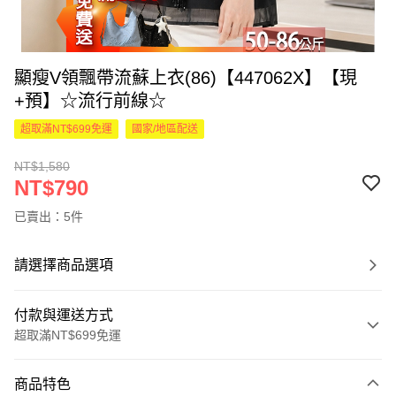
顯瘦V領飄帶流蘇上衣(86)【447062X】【現
+預】☆流行前線☆
超取滿NT$699免運
國家/地區配送
NT$1,580
NT$790
已賣出：5件
請選擇商品選項
付款與運送方式
超取滿NT$699免運
付款方式
商品特色
信用卡一次付款