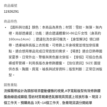
商品編號
超商取貨付款
11926291
LINE Pay
商品特色
Apple Pay
【面料與功能】顏色：本商品為黑色；材質：雪紡，無彈，無內
裡，局部透膚感；功能：適合建議體重50-86公斤女性（身高約
街口支付
160cm±14cm）；建議包洗衣袋可機洗。【身型解決】領口綁
悠遊付
帶、透膚袖與長版上衣剪裁，可修飾上半身視覺並增加穿搭重
點，適合想用單品完成日常造型的需求。【場景】適合亞熱帶國
Google Pay
家夏季、日常外出、聚餐與黑色層次穿搭。【穿搭】可搭白色長
全支付
褲或窄管褲，利用長版衣身修飾腰腹。【信任資訊】SIZE 圖提
供衣長、胸圍、肩寬、袖長與試穿資料；版型判斷：正常亞洲版
全盈+PAY
型。
大哥付你分期
銷售重點
相關說明
【大哥付你分期使用說明】
流蘇飄帶設計為頸部增添靈動優雅的視覺,A字寬鬆版型有效修飾腰
AFTEE先享後付
1.本服務由台灣大哥大提供，台灣大哥大用戶可立即使用無須另外申請。
腹曲線達成顯瘦,雪紡材質親膚透氣展現高質感上班族形象。現貨 2
2.付款方式選擇「大哥付你分期」，訂單成立後會自動跳轉到大哥付的交易
相關說明
個工作天，預購商品 3天~14個工作天 , 急需現貨請分開結單
流程，驗證手機門號後，選擇欲分期的期數、繳款截止日，確認付款後即完
【關於「AFTEE先享後付」】