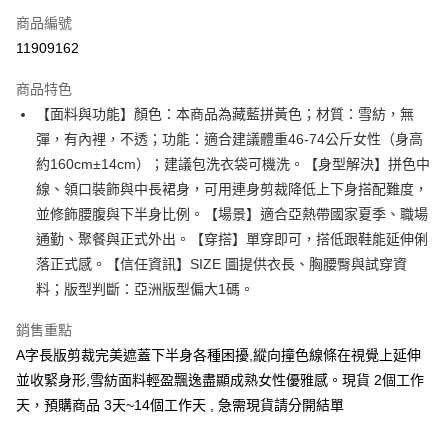
商品編號
超商取貨付款
11909162
LINE Pay
商品特色
Apple Pay
【面料與功能】顏色：本商品為藏藍拼黃色；材質：雪紡，無
彈，有內裡，不透；功能：適合建議體重46-74公斤女性（身高
街口支付
約160cm±14cm）；建議包洗衣袋可機洗。【身型解決】拼色中
悠遊付
線、領口裝飾與中長裙身，可用連身剪裁降低上下身搭配難度，
並修飾腰腹與下半身比例。【場景】適合亞熱帶國家夏季、職場
Google Pay
通勤、聚餐與正式外出。【穿搭】單穿即可，搭低跟鞋能延伸俐
全支付
落正式感。【信任資訊】SIZE 圖提供衣長、胸腰臀與試穿資
料；版型判斷：亞洲版型偏大1碼。
全盈+PAY
銷售重點
大哥付你分期
A字長版剪裁完美遮蓋下半身各種困擾,縱向撞色線條在視覺上延伸
相關說明
【大哥付你分期使用說明】
並收緊身形,雪紡面料輕盈飄逸盡顯成熟女性優雅感。現貨 2個工作
AFTEE先享後付
1.本服務由台灣大哥大提供，台灣大哥大用戶可立即使用無須另外申請。
天，預購商品 3天~14個工作天 , 急需現貨請分開結單
2.付款方式選擇「大哥付你分期」，訂單成立後會自動跳轉到大哥付的交易
相關說明
流程，驗證手機門號後，選擇欲分期的期數、繳款截止日，確認付款後即完
【關於「AFTEE先享後付」】