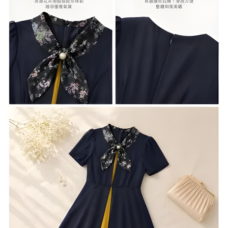
３．未成年的使用者請事先徵得法定代理人或監護人之同意方可使用
宅配
「AFTEE先享後付」，若未經同意申辦者引起之損失，本公司不負相關責
任。
每筆NT$70，滿NT$699(含以上)免運費
４．使用「AFTEE先享後付」時，將依據個別帳號之用戶狀況，依本公司即
時審查核予不同之上限額度；若仍有額度不足之情形，本公司將視審查結果
離島-郵局寄送
請求用戶進行身份認證。
每筆NT$90，滿NT$699(含以上)免運費
５．嚴禁一人註冊多個帳號或使用他人資訊註冊。若發現惡意使用之情形，
恩沛科技股份有限公司將有權停止該用戶之使用額度並採取法律行動。
國家/地區配送
查看運費