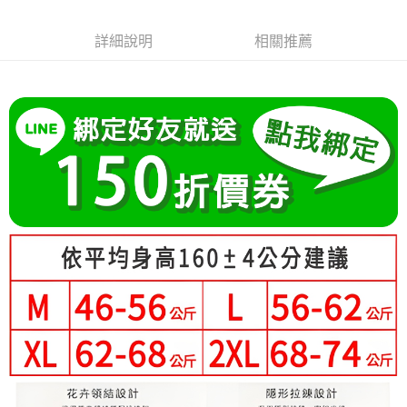
成交易。
Hami Point
AFTEE先享後付是「在收到商品之後才付款」的支付方式。 讓您購物簡單
3.實際核准額度、可分期數及費用金額請依後續交易確認頁面所載為準。
便利好安心！
相關說明
4.訂單成立30分鐘內，如未前往確認交易或遇審核未通過，訂單將自動取
詳細說明
相關推薦
１．簡單：不需註冊會員、不需綁卡、不需儲值。
「Hami Point」為中華電信所提供之點數服務，可於會員專區綁定中華電信
消。如遇「轉專審核」未通過狀況，表示未達大哥付你分期系統評分，恕無
２．便利：只要手機號碼，簡訊認證，即可結帳。
ATM付款
會員帳號後，即可在購物車使用 Hami Point 折抵消費金額 (1點等於1元)。
法說明評估內容。
３．安心：先確認商品／服務後，再付款。
【繳款方式說明】
1.分期款項不併入電信帳單，「大哥付你分期」於每月結算日後寄送繳費提
運送方式
【「AFTEE先享後付」結帳流程】
醒簡訊。
１．於結帳方式選擇「AFTEE先享後付」後，將跳轉至「AFTEE先享後付」
2.透過簡訊連結打開帳單後，可選擇「超商條碼／台灣大直營門市／銀行轉
全家付款取貨
結帳頁面，進行簡訊認證並確認金額後，即可完成結帳。
帳／街口支付／iPASS MONEY」等通路繳費。
２．訂單成立數日內，您將收到繳費通知簡訊。
每筆NT$80，滿NT$699(含以上)免運費
３．收到繳費通知簡訊後14天內，點擊此簡訊中的連結，可透過四大超商／
【注意事項】
ATM／網路銀行／等多元方式進行付款，方視為交易完成。
付款後全家取貨
1.本服務係由「台灣大哥大股份有限公司」（以下簡稱本公司）所提供，讓
※ 請注意：結帳手續完成當下不需立刻繳費，但若您需要取消訂單，請聯絡
用戶於交易時，得透過本服務購買商品或服務，並由商店將買賣／分期付款
每筆NT$80，滿NT$699(含以上)免運費
購買商品的店家。未經商家同意取消之訂單仍視為有效，需透過AFTEE先享
買賣價金債權讓與本公司後，依約使用本公司帳單繳交帳款。
後付繳納相關費用。
2.基於同意付款使用「大哥付你分期」之契約關係目的，商店將以您的個人
付款後萊爾富取貨
※ 交易是否成功請以「AFTEE先享後付 」之結帳頁面顯示為準，若有關於
資料（包含姓名、電話或地址）提供予台灣大哥大進項蒐集、處理及利用，
是否繳費成功／繳費後需取消欲退款等相關疑問，請聯繫「AFTEE先享後付
每筆NT$80，滿NT$699(含以上)免運費
由本公司與您本人進行分期帳單所需資料之確認、核對及更正。
客戶支援中心」
https://netprotections.freshdesk.com/support/home
3.完整用戶服務條款，請詳閱以下連結：
https://oppay.tw/userRule
7-11付款取貨
【注意事項】
每筆NT$80，滿NT$699(含以上)免運費
１．透過由恩沛科技股份有限公司提供之「AFTEE先享後付」服務完成之交
易，需依本服務之必要範圍內提供個人資料，並將交易相關給付款項請求債
付款後7-11取貨
權轉讓予恩沛科技股份有限公司。
２．關於個人資料處理事宜，請瀏覽以下網址：
每筆NT$80，滿NT$699(含以上)免運費
https://aftee.tw/terms/#terms3