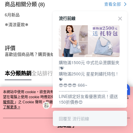
商品相關分類 (8)
查看全部
6月新品
流行前線
❄清涼夏款❄
評價
喜歡這個商品嗎？購買後給他一個好評吧
購物滿1500元 中式花朵燙鑽髮夾
!💝
本分類熱銷
全站排行
購物滿2500元 星星刺繡托特包 !
💝
😎😎😎😎 666~
---------------------------------
本網站中使用 cookie，欲查詢有關本網站使用 cookie 方式之詳情，及若您不希
LINE綁定好友看優惠資訊！還送
熱門標籤
望在電腦上使用 cookie 時應如何變更電腦的 cookie 設定，請參閱本網站「
隱私
150折價券😍
權條款
」之 Cookie 聲明。您繼續使用本網站即表示您同意本公司得按本網站使
用條款之 Cookie 聲明使用 cookie。
了解更多 >
回覆至 流行前線
我知道了