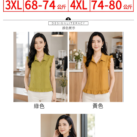
３．未成年的使用者請事先徵得法定代理人或監護人之同意方可使用
宅配
「AFTEE先享後付」，若未經同意申辦者引起之損失，本公司不負相關責
任。
每筆NT$70，滿NT$699(含以上)免運費
４．使用「AFTEE先享後付」時，將依據個別帳號之用戶狀況，依本公司即
時審查核予不同之上限額度；若仍有額度不足之情形，本公司將視審查結果
離島-郵局寄送
請求用戶進行身份認證。
每筆NT$90，滿NT$699(含以上)免運費
５．嚴禁一人註冊多個帳號或使用他人資訊註冊。若發現惡意使用之情形，
恩沛科技股份有限公司將有權停止該用戶之使用額度並採取法律行動。
國家/地區配送
查看運費