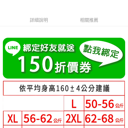
成交易。
Hami Point
AFTEE先享後付是「在收到商品之後才付款」的支付方式。 讓您購物簡單
3.實際核准額度、可分期數及費用金額請依後續交易確認頁面所載為準。
便利好安心！
相關說明
4.訂單成立30分鐘內，如未前往確認交易或遇審核未通過，訂單將自動取
１．簡單：不需註冊會員、不需綁卡、不需儲值。
「Hami Point」為中華電信所提供之點數服務，可於會員專區綁定中華電信
消。如遇「轉專審核」未通過狀況，表示未達大哥付你分期系統評分，恕無
２．便利：只要手機號碼，簡訊認證，即可結帳。
ATM付款
詳細說明
相關推薦
會員帳號後，即可在購物車使用 Hami Point 折抵消費金額 (1點等於1元)。
法說明評估內容。
３．安心：先確認商品／服務後，再付款。
【繳款方式說明】
1.分期款項不併入電信帳單，「大哥付你分期」於每月結算日後寄送繳費提
運送方式
【「AFTEE先享後付」結帳流程】
醒簡訊。
１．於結帳方式選擇「AFTEE先享後付」後，將跳轉至「AFTEE先享後付」
2.透過簡訊連結打開帳單後，可選擇「超商條碼／台灣大直營門市／銀行轉
全家付款取貨
結帳頁面，進行簡訊認證並確認金額後，即可完成結帳。
帳／街口支付／iPASS MONEY」等通路繳費。
２．訂單成立數日內，您將收到繳費通知簡訊。
每筆NT$80，滿NT$699(含以上)免運費
３．收到繳費通知簡訊後14天內，點擊此簡訊中的連結，可透過四大超商／
【注意事項】
ATM／網路銀行／等多元方式進行付款，方視為交易完成。
付款後全家取貨
1.本服務係由「台灣大哥大股份有限公司」（以下簡稱本公司）所提供，讓
※ 請注意：結帳手續完成當下不需立刻繳費，但若您需要取消訂單，請聯絡
用戶於交易時，得透過本服務購買商品或服務，並由商店將買賣／分期付款
每筆NT$80，滿NT$699(含以上)免運費
購買商品的店家。未經商家同意取消之訂單仍視為有效，需透過AFTEE先享
買賣價金債權讓與本公司後，依約使用本公司帳單繳交帳款。
後付繳納相關費用。
2.基於同意付款使用「大哥付你分期」之契約關係目的，商店將以您的個人
付款後萊爾富取貨
※ 交易是否成功請以「AFTEE先享後付 」之結帳頁面顯示為準，若有關於
資料（包含姓名、電話或地址）提供予台灣大哥大進項蒐集、處理及利用，
是否繳費成功／繳費後需取消欲退款等相關疑問，請聯繫「AFTEE先享後付
每筆NT$80，滿NT$699(含以上)免運費
由本公司與您本人進行分期帳單所需資料之確認、核對及更正。
客戶支援中心」
https://netprotections.freshdesk.com/support/home
3.完整用戶服務條款，請詳閱以下連結：
https://oppay.tw/userRule
7-11付款取貨
【注意事項】
每筆NT$80，滿NT$699(含以上)免運費
１．透過由恩沛科技股份有限公司提供之「AFTEE先享後付」服務完成之交
易，需依本服務之必要範圍內提供個人資料，並將交易相關給付款項請求債
付款後7-11取貨
權轉讓予恩沛科技股份有限公司。
２．關於個人資料處理事宜，請瀏覽以下網址：
每筆NT$80，滿NT$699(含以上)免運費
https://aftee.tw/terms/#terms3