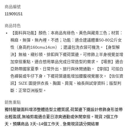
商品編號
超商取貨付款
11909151
LINE Pay
商品特色
Apple Pay
【面料與功能】顏色：本商品有綠色、黃色與藏青三色；材質：
棉麻，無彈，無內裡，不透；功能：適合建議體重50-80公斤女
街口支付
性（身高約160cm±14cm）；建議包洗衣袋可機洗。【身型解
悠遊付
決】無袖、襯衫領、排釦與下襬荷葉邊，可修飾上半身視覺並增
加穿搭重點，適合想用單品完成日常造型的需求。【場景】適合
Google Pay
亞熱帶國家夏季、日常外出、旅行與休閒通勤。【穿搭】可搭白
全支付
色褲裝或牛仔下身，下襬荷葉邊能增加腰腹視覺層次。【信任資
訊】SIZE 圖提供衣長、胸圍、肩寬、袖長與試穿資料；版型判
全盈+PAY
斷：正常亞洲版型。
大哥付你分期
銷售重點
相關說明
【大哥付你分期使用說明】
獨特壓皺面料增添整體造型立體質感,荷葉邊下擺設計修飾身形並帶
AFTEE先享後付
1.本服務由台灣大哥大提供，台灣大哥大用戶可立即使用無須另外申請。
出輕盈感,無袖剪裁適合夏日涼爽通勤或休閒穿搭。現貨 2個工作
2.付款方式選擇「大哥付你分期」，訂單成立後會自動跳轉到大哥付的交易
相關說明
天，預購商品 3天~14個工作天 , 急需現貨請分開結單
流程，驗證手機門號後，選擇欲分期的期數、繳款截止日，確認付款後即完
【關於「AFTEE先享後付」】