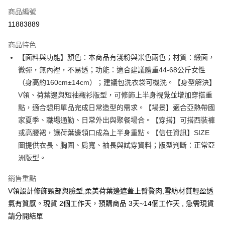
商品編號
超商取貨付款
11883889
LINE Pay
商品特色
Apple Pay
【面料與功能】顏色：本商品有淺粉與米色兩色；材質：緞面，
微彈，無內裡，不易透；功能：適合建議體重44-68公斤女性
街口支付
（身高約160cm±14cm）；建議包洗衣袋可機洗。【身型解決】
悠遊付
V領、荷葉邊與短袖襯衫版型，可修飾上半身視覺並增加穿搭重
點，適合想用單品完成日常造型的需求。【場景】適合亞熱帶國
Google Pay
家夏季、職場通勤、日常外出與聚餐場合。【穿搭】可搭西裝褲
全支付
或高腰裙，讓荷葉邊領口成為上半身重點。【信任資訊】SIZE
圖提供衣長、胸圍、肩寬、袖長與試穿資料；版型判斷：正常亞
全盈+PAY
洲版型。
大哥付你分期
銷售重點
相關說明
【大哥付你分期使用說明】
V領設計修飾頸部與臉型,柔美荷葉邊遮蓋上臂贅肉,雪紡材質輕盈透
AFTEE先享後付
1.本服務由台灣大哥大提供，台灣大哥大用戶可立即使用無須另外申請。
氣有質感。現貨 2個工作天，預購商品 3天~14個工作天 , 急需現貨
2.付款方式選擇「大哥付你分期」，訂單成立後會自動跳轉到大哥付的交易
相關說明
請分開結單
流程，驗證手機門號後，選擇欲分期的期數、繳款截止日，確認付款後即完
【關於「AFTEE先享後付」】