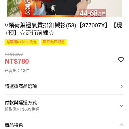
V領荷葉邊氣質排釦襯衫(53)【877007X】【現
+預】☆流行前線☆
超取滿NT$699免運
國家/地區配送
NT$1,560
NT$780
已賣出：13件
請選擇商品選項
付款與運送方式
超取滿NT$699免運
付款方式
商品特色
信用卡一次付款