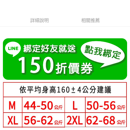
成交易。
Hami Point
AFTEE先享後付是「在收到商品之後才付款」的支付方式。 讓您購物簡單
3.實際核准額度、可分期數及費用金額請依後續交易確認頁面所載為準。
便利好安心！
相關說明
4.訂單成立30分鐘內，如未前往確認交易或遇審核未通過，訂單將自動取
１．簡單：不需註冊會員、不需綁卡、不需儲值。
「Hami Point」為中華電信所提供之點數服務，可於會員專區綁定中華電信
消。如遇「轉專審核」未通過狀況，表示未達大哥付你分期系統評分，恕無
２．便利：只要手機號碼，簡訊認證，即可結帳。
ATM付款
詳細說明
相關推薦
會員帳號後，即可在購物車使用 Hami Point 折抵消費金額 (1點等於1元)。
法說明評估內容。
３．安心：先確認商品／服務後，再付款。
【繳款方式說明】
1.分期款項不併入電信帳單，「大哥付你分期」於每月結算日後寄送繳費提
運送方式
【「AFTEE先享後付」結帳流程】
醒簡訊。
１．於結帳方式選擇「AFTEE先享後付」後，將跳轉至「AFTEE先享後付」
2.透過簡訊連結打開帳單後，可選擇「超商條碼／台灣大直營門市／銀行轉
全家付款取貨
結帳頁面，進行簡訊認證並確認金額後，即可完成結帳。
帳／街口支付／iPASS MONEY」等通路繳費。
２．訂單成立數日內，您將收到繳費通知簡訊。
每筆NT$80，滿NT$699(含以上)免運費
３．收到繳費通知簡訊後14天內，點擊此簡訊中的連結，可透過四大超商／
【注意事項】
ATM／網路銀行／等多元方式進行付款，方視為交易完成。
付款後全家取貨
1.本服務係由「台灣大哥大股份有限公司」（以下簡稱本公司）所提供，讓
※ 請注意：結帳手續完成當下不需立刻繳費，但若您需要取消訂單，請聯絡
用戶於交易時，得透過本服務購買商品或服務，並由商店將買賣／分期付款
每筆NT$80，滿NT$699(含以上)免運費
購買商品的店家。未經商家同意取消之訂單仍視為有效，需透過AFTEE先享
買賣價金債權讓與本公司後，依約使用本公司帳單繳交帳款。
後付繳納相關費用。
2.基於同意付款使用「大哥付你分期」之契約關係目的，商店將以您的個人
付款後萊爾富取貨
※ 交易是否成功請以「AFTEE先享後付 」之結帳頁面顯示為準，若有關於
資料（包含姓名、電話或地址）提供予台灣大哥大進項蒐集、處理及利用，
是否繳費成功／繳費後需取消欲退款等相關疑問，請聯繫「AFTEE先享後付
每筆NT$80，滿NT$699(含以上)免運費
由本公司與您本人進行分期帳單所需資料之確認、核對及更正。
客戶支援中心」
https://netprotections.freshdesk.com/support/home
3.完整用戶服務條款，請詳閱以下連結：
https://oppay.tw/userRule
7-11付款取貨
【注意事項】
每筆NT$80，滿NT$699(含以上)免運費
１．透過由恩沛科技股份有限公司提供之「AFTEE先享後付」服務完成之交
易，需依本服務之必要範圍內提供個人資料，並將交易相關給付款項請求債
付款後7-11取貨
權轉讓予恩沛科技股份有限公司。
２．關於個人資料處理事宜，請瀏覽以下網址：
每筆NT$80，滿NT$699(含以上)免運費
https://aftee.tw/terms/#terms3