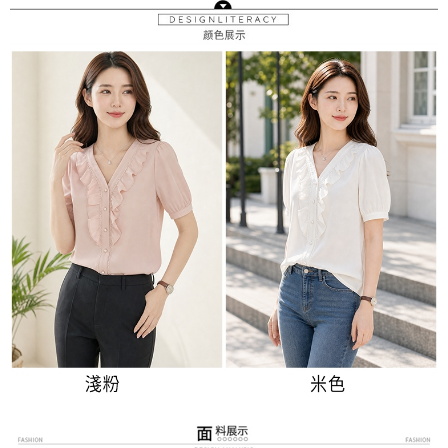
３．未成年的使用者請事先徵得法定代理人或監護人之同意方可使用
宅配
「AFTEE先享後付」，若未經同意申辦者引起之損失，本公司不負相關責
任。
每筆NT$70，滿NT$699(含以上)免運費
４．使用「AFTEE先享後付」時，將依據個別帳號之用戶狀況，依本公司即
時審查核予不同之上限額度；若仍有額度不足之情形，本公司將視審查結果
離島-郵局寄送
請求用戶進行身份認證。
每筆NT$90，滿NT$699(含以上)免運費
５．嚴禁一人註冊多個帳號或使用他人資訊註冊。若發現惡意使用之情形，
恩沛科技股份有限公司將有權停止該用戶之使用額度並採取法律行動。
國家/地區配送
查看運費