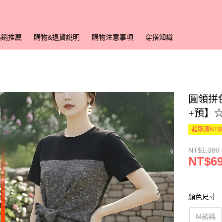
熱銷推薦
購物&退貨說明
購物注意事項
穿搭知識
圓領拼色
+預】
超取滿NT$
NT$1,380
NT$6
顏色尺寸
M預購