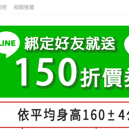
運送方式
醒簡訊。
１．於結帳
說明
相關推薦
2.透過簡
👚上衣分
付」結帳
全家付款
帳／街口支
２．訂單
👚上衣分
３．收到繳
每筆NT$8
【注意事
／ATM／
小尺碼女裝(4
1.本服務
※ 請注意
付款後全
用戶於交
絡購買商品
中尺碼女裝(5
每筆NT$8
款買賣價
先享後付
2.基於同
※ 交易是
付款後萊
資料（包
是否繳費成
用，由本
付客戶支
每筆NT$8
3.完整用
【注意事
7-11付款
１．透過由
每筆NT$8
交易，需
求債權轉
付款後7-1
２．關於
https://aft
每筆NT$8
３．未成
「AFTE
宅配
任。
每筆NT$7
４．使用「
即時審查
離島-郵局
結果請求
５．嚴禁