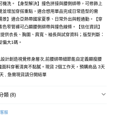
可機洗。【身型解決】撞色拼接與腰側綁帶，可修飾上
覺並增加穿搭重點，適合想用單品完成日常造型的需
場景】適合亞熱帶國家夏季、日常外出與輕通勤。【穿
素色窄管褲可凸顯腰側綁帶與撞色線條。【信任資訊】
y
E 圖提供衣長、胸圍、肩寬、袖長與試穿資料；版型判斷：
型偏大1碼。
色設計創造視覺修身層次,前腰綁帶細節能自定義顯瘦腰
分期
織面料穿著清爽不黏膩。現貨 2個工作天，預購商品 3天
作天 , 急需現貨請分開結單
你分期使用說明】
享後付
由台灣大哥大提供，台灣大哥大用戶可立即使用無須另外申請。
式選擇「大哥付你分期」，訂單成立後會自動跳轉到大哥付的交易
類 (8)
證手機門號後，選擇欲分期的期數、繳款截止日，確認付款後即
FTEE先享後付」】
t
。
先享後付是「在收到商品之後才付款」的支付方式。 讓您購物簡單
准額度、可分期數及費用金額請依後續交易確認頁面所載為準。
心！
客服
立30分鐘內，如未前往確認交易或遇審核未通過，訂單將自動取
：不需註冊會員、不需綁卡、不需儲值。
 Point」為中華電信所提供之點數服務，可於會員專區綁定中華電
❄
「轉專審核」未通過狀況，表示未達大哥付你分期系統評分，恕
：只要手機號碼，簡訊認證，即可結帳。
，即可在購物車使用 Hami Point 折抵消費金額 (1點等於1
評估內容。
：先確認商品／服務後，再付款。
類
短袖上衣
式說明】
項不併入電信帳單，「大哥付你分期」於每月結算日後寄送繳費提
EE先享後付」結帳流程】
類
舒適棉T