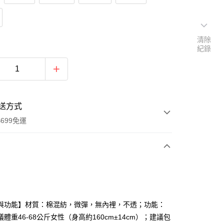
清除
紀錄
送方式
699免運
次付款
付款
與功能】材質：棉混紡，微彈，無內裡，不透；功能：
體重46-68公斤女性（身高約160cm±14cm）；建議包