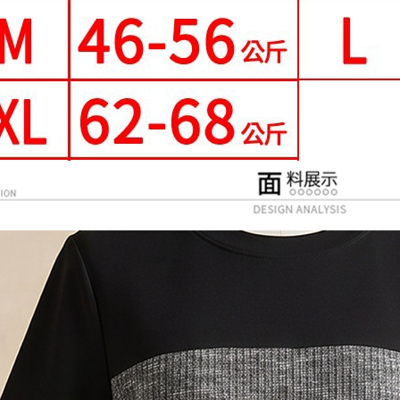
每筆NT$9
形，恩沛
動。