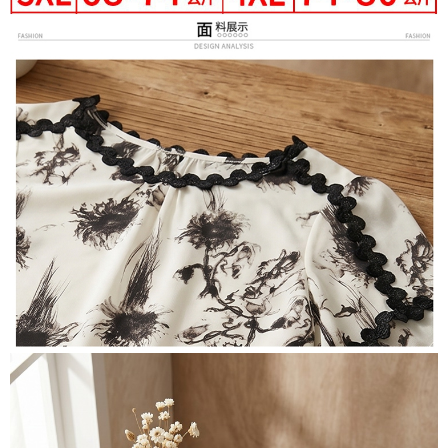
３．未成年的使用者請事先徵得法定代理人或監護人之同意方可使用
宅配
「AFTEE先享後付」，若未經同意申辦者引起之損失，本公司不負相關責
任。
每筆NT$70，滿NT$699(含以上)免運費
４．使用「AFTEE先享後付」時，將依據個別帳號之用戶狀況，依本公司即
時審查核予不同之上限額度；若仍有額度不足之情形，本公司將視審查結果
離島-郵局寄送
請求用戶進行身份認證。
每筆NT$90，滿NT$699(含以上)免運費
５．嚴禁一人註冊多個帳號或使用他人資訊註冊。若發現惡意使用之情形，
恩沛科技股份有限公司將有權停止該用戶之使用額度並採取法律行動。