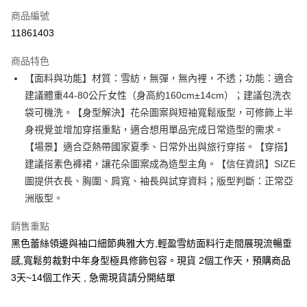
商品編號
超商取貨付款
11861403
LINE Pay
商品特色
Apple Pay
【面料與功能】材質：雪紡，無彈，無內裡，不透；功能：適合
建議體重44-80公斤女性（身高約160cm±14cm）；建議包洗衣
街口支付
袋可機洗。【身型解決】花朵圖案與短袖寬鬆版型，可修飾上半
悠遊付
身視覺並增加穿搭重點，適合想用單品完成日常造型的需求。
【場景】適合亞熱帶國家夏季、日常外出與旅行穿搭。【穿搭】
Google Pay
建議搭素色褲裙，讓花朵圖案成為造型主角。【信任資訊】SIZE
全支付
圖提供衣長、胸圍、肩寬、袖長與試穿資料；版型判斷：正常亞
洲版型。
全盈+PAY
銷售重點
大哥付你分期
黑色蕾絲領邊與袖口細節典雅大方,輕盈雪紡面料行走間展現流暢垂
相關說明
【大哥付你分期使用說明】
感,寬鬆剪裁對中年身型極具修飾包容。現貨 2個工作天，預購商品
AFTEE先享後付
1.本服務由台灣大哥大提供，台灣大哥大用戶可立即使用無須另外申請。
3天~14個工作天 , 急需現貨請分開結單
2.付款方式選擇「大哥付你分期」，訂單成立後會自動跳轉到大哥付的交易
相關說明
流程，驗證手機門號後，選擇欲分期的期數、繳款截止日，確認付款後即完
【關於「AFTEE先享後付」】