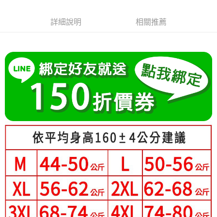
成交易。
Hami Point
AFTEE先享後付是「在收到商品之後才付款」的支付方式。 讓您購物簡單
3.實際核准額度、可分期數及費用金額請依後續交易確認頁面所載為準。
便利好安心！
相關說明
4.訂單成立30分鐘內，如未前往確認交易或遇審核未通過，訂單將自動取
詳細說明
相關推薦
１．簡單：不需註冊會員、不需綁卡、不需儲值。
「Hami Point」為中華電信所提供之點數服務，可於會員專區綁定中華電信
消。如遇「轉專審核」未通過狀況，表示未達大哥付你分期系統評分，恕無
２．便利：只要手機號碼，簡訊認證，即可結帳。
ATM付款
會員帳號後，即可在購物車使用 Hami Point 折抵消費金額 (1點等於1元)。
法說明評估內容。
３．安心：先確認商品／服務後，再付款。
【繳款方式說明】
1.分期款項不併入電信帳單，「大哥付你分期」於每月結算日後寄送繳費提
運送方式
【「AFTEE先享後付」結帳流程】
醒簡訊。
１．於結帳方式選擇「AFTEE先享後付」後，將跳轉至「AFTEE先享後付」
2.透過簡訊連結打開帳單後，可選擇「超商條碼／台灣大直營門市／銀行轉
全家付款取貨
結帳頁面，進行簡訊認證並確認金額後，即可完成結帳。
帳／街口支付／iPASS MONEY」等通路繳費。
２．訂單成立數日內，您將收到繳費通知簡訊。
每筆NT$80，滿NT$699(含以上)免運費
３．收到繳費通知簡訊後14天內，點擊此簡訊中的連結，可透過四大超商／
【注意事項】
ATM／網路銀行／等多元方式進行付款，方視為交易完成。
付款後全家取貨
1.本服務係由「台灣大哥大股份有限公司」（以下簡稱本公司）所提供，讓
※ 請注意：結帳手續完成當下不需立刻繳費，但若您需要取消訂單，請聯絡
用戶於交易時，得透過本服務購買商品或服務，並由商店將買賣／分期付款
每筆NT$80，滿NT$699(含以上)免運費
購買商品的店家。未經商家同意取消之訂單仍視為有效，需透過AFTEE先享
買賣價金債權讓與本公司後，依約使用本公司帳單繳交帳款。
後付繳納相關費用。
2.基於同意付款使用「大哥付你分期」之契約關係目的，商店將以您的個人
付款後萊爾富取貨
※ 交易是否成功請以「AFTEE先享後付 」之結帳頁面顯示為準，若有關於
資料（包含姓名、電話或地址）提供予台灣大哥大進項蒐集、處理及利用，
是否繳費成功／繳費後需取消欲退款等相關疑問，請聯繫「AFTEE先享後付
每筆NT$80，滿NT$699(含以上)免運費
由本公司與您本人進行分期帳單所需資料之確認、核對及更正。
客戶支援中心」
https://netprotections.freshdesk.com/support/home
3.完整用戶服務條款，請詳閱以下連結：
https://oppay.tw/userRule
7-11付款取貨
【注意事項】
每筆NT$80，滿NT$699(含以上)免運費
１．透過由恩沛科技股份有限公司提供之「AFTEE先享後付」服務完成之交
易，需依本服務之必要範圍內提供個人資料，並將交易相關給付款項請求債
付款後7-11取貨
權轉讓予恩沛科技股份有限公司。
２．關於個人資料處理事宜，請瀏覽以下網址：
每筆NT$80，滿NT$699(含以上)免運費
https://aftee.tw/terms/#terms3