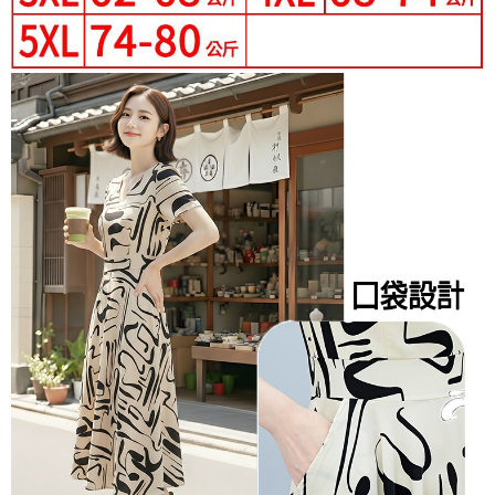
３．未成年的使用者請事先徵得法定代理人或監護人之同意方可使用
付款後7-11取貨
「AFTEE先享後付」，若未經同意申辦者引起之損失，本公司不負相關責
任。
每筆NT$80，滿NT$699(含以上)免運費
４．使用「AFTEE先享後付」時，將依據個別帳號之用戶狀況，依本公司即
時審查核予不同之上限額度；若仍有額度不足之情形，本公司將視審查結果
宅配
請求用戶進行身份認證。
每筆NT$70，滿NT$699(含以上)免運費
５．嚴禁一人註冊多個帳號或使用他人資訊註冊。若發現惡意使用之情形，
恩沛科技股份有限公司將有權停止該用戶之使用額度並採取法律行動。
離島-郵局寄送
每筆NT$90，滿NT$699(含以上)免運費