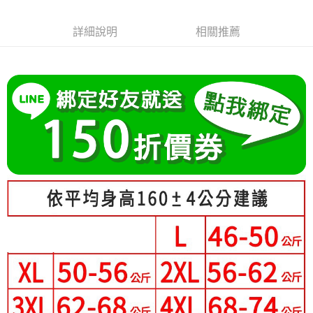
成交易。
Hami Point
AFTEE先享後付是「在收到商品之後才付款」的支付方式。 讓您購物簡單
3.實際核准額度、可分期數及費用金額請依後續交易確認頁面所載為準。
便利好安心！
相關說明
4.訂單成立30分鐘內，如未前往確認交易或遇審核未通過，訂單將自動取
詳細說明
相關推薦
１．簡單：不需註冊會員、不需綁卡、不需儲值。
「Hami Point」為中華電信所提供之點數服務，可於會員專區綁定中華電信
消。如遇「轉專審核」未通過狀況，表示未達大哥付你分期系統評分，恕無
２．便利：只要手機號碼，簡訊認證，即可結帳。
ATM付款
會員帳號後，即可在購物車使用 Hami Point 折抵消費金額 (1點等於1元)。
法說明評估內容。
３．安心：先確認商品／服務後，再付款。
【繳款方式說明】
1.分期款項不併入電信帳單，「大哥付你分期」於每月結算日後寄送繳費提
運送方式
【「AFTEE先享後付」結帳流程】
醒簡訊。
１．於結帳方式選擇「AFTEE先享後付」後，將跳轉至「AFTEE先享後付」
2.透過簡訊連結打開帳單後，可選擇「超商條碼／台灣大直營門市／銀行轉
全家付款取貨
結帳頁面，進行簡訊認證並確認金額後，即可完成結帳。
帳／街口支付／iPASS MONEY」等通路繳費。
２．訂單成立數日內，您將收到繳費通知簡訊。
每筆NT$80，滿NT$699(含以上)免運費
３．收到繳費通知簡訊後14天內，點擊此簡訊中的連結，可透過四大超商／
【注意事項】
ATM／網路銀行／等多元方式進行付款，方視為交易完成。
付款後全家取貨
1.本服務係由「台灣大哥大股份有限公司」（以下簡稱本公司）所提供，讓
※ 請注意：結帳手續完成當下不需立刻繳費，但若您需要取消訂單，請聯絡
用戶於交易時，得透過本服務購買商品或服務，並由商店將買賣／分期付款
每筆NT$80，滿NT$699(含以上)免運費
購買商品的店家。未經商家同意取消之訂單仍視為有效，需透過AFTEE先享
買賣價金債權讓與本公司後，依約使用本公司帳單繳交帳款。
後付繳納相關費用。
2.基於同意付款使用「大哥付你分期」之契約關係目的，商店將以您的個人
萊爾富取貨付款
※ 交易是否成功請以「AFTEE先享後付 」之結帳頁面顯示為準，若有關於
資料（包含姓名、電話或地址）提供予台灣大哥大進項蒐集、處理及利用，
是否繳費成功／繳費後需取消欲退款等相關疑問，請聯繫「AFTEE先享後付
每筆NT$80，滿NT$699(含以上)免運費
由本公司與您本人進行分期帳單所需資料之確認、核對及更正。
客戶支援中心」
https://netprotections.freshdesk.com/support/home
3.完整用戶服務條款，請詳閱以下連結：
https://oppay.tw/userRule
付款後萊爾富取貨
【注意事項】
每筆NT$80，滿NT$699(含以上)免運費
１．透過由恩沛科技股份有限公司提供之「AFTEE先享後付」服務完成之交
易，需依本服務之必要範圍內提供個人資料，並將交易相關給付款項請求債
7-11付款取貨
權轉讓予恩沛科技股份有限公司。
２．關於個人資料處理事宜，請瀏覽以下網址：
每筆NT$80，滿NT$699(含以上)免運費
https://aftee.tw/terms/#terms3