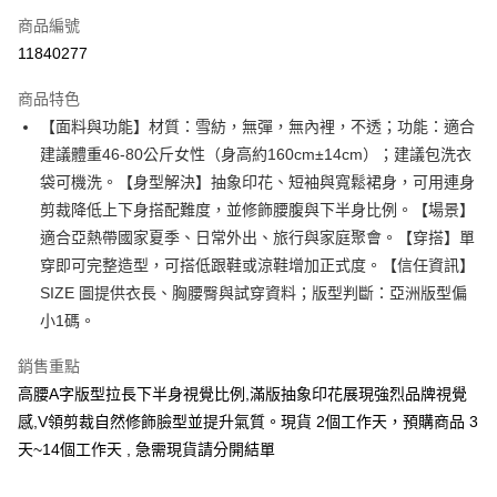
商品編號
超商取貨付款
11840277
LINE Pay
商品特色
Apple Pay
【面料與功能】材質：雪紡，無彈，無內裡，不透；功能：適合
建議體重46-80公斤女性（身高約160cm±14cm）；建議包洗衣
街口支付
袋可機洗。【身型解決】抽象印花、短袖與寬鬆裙身，可用連身
悠遊付
剪裁降低上下身搭配難度，並修飾腰腹與下半身比例。【場景】
適合亞熱帶國家夏季、日常外出、旅行與家庭聚會。【穿搭】單
Google Pay
穿即可完整造型，可搭低跟鞋或涼鞋增加正式度。【信任資訊】
全支付
SIZE 圖提供衣長、胸腰臀與試穿資料；版型判斷：亞洲版型偏
小1碼。
全盈+PAY
銷售重點
大哥付你分期
高腰A字版型拉長下半身視覺比例,滿版抽象印花展現強烈品牌視覺
相關說明
【大哥付你分期使用說明】
感,V領剪裁自然修飾臉型並提升氣質。現貨 2個工作天，預購商品 3
AFTEE先享後付
1.本服務由台灣大哥大提供，台灣大哥大用戶可立即使用無須另外申請。
天~14個工作天 , 急需現貨請分開結單
2.付款方式選擇「大哥付你分期」，訂單成立後會自動跳轉到大哥付的交易
相關說明
流程，驗證手機門號後，選擇欲分期的期數、繳款截止日，確認付款後即完
【關於「AFTEE先享後付」】