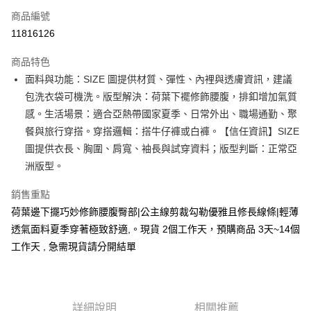
商品編號
超商取貨付款
11816126
LINE Pay
商品特色
Apple Pay
面料與功能：SIZE 圖提供材質、彈性、內裡與透膚資訊，建議
包洗衣袋可機洗。版型解決：荷葉下襬修飾腰腹，排釦增加氣質
街口支付
感。生活場景：適合亞熱帶國家夏季、日常外出、職場通勤、聚
悠遊付
餐與旅行穿搭。穿搭邏輯：搭牛仔褲或白褲。【信任資訊】SIZE
圖提供衣長、胸圍、肩寬、袖長與試穿資料；版型判斷：正常亞
Google Pay
洲版型。
全支付
銷售重點
全盈+PAY
荷葉邊下擺巧妙修飾腰腹臀部|公主線剪裁勾勒優雅且修長線條|輕薄
透氣面料夏季穿著極致舒適,。現貨 2個工作天，預購商品 3天~14個
大哥付你分期
工作天 , 急需現貨請分開結單
相關說明
【大哥付你分期使用說明】
AFTEE先享後付
1.本服務由台灣大哥大提供，台灣大哥大用戶可立即使用無須另外申請。
2.付款方式選擇「大哥付你分期」，訂單成立後會自動跳轉到大哥付的交易
相關說明
流程，驗證手機門號後，選擇欲分期的期數、繳款截止日，確認付款後即完
【關於「AFTEE先享後付」】
詳細說明
相關推薦