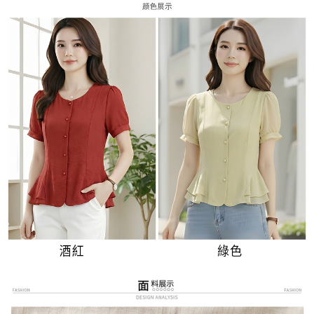
３．未成年的使用者請事先徵得法定代理人或監護人之同意方可使用
付款後7-11取貨
「AFTEE先享後付」，若未經同意申辦者引起之損失，本公司不負相關責
任。
每筆NT$80，滿NT$699(含以上)免運費
４．使用「AFTEE先享後付」時，將依據個別帳號之用戶狀況，依本公司即
時審查核予不同之上限額度；若仍有額度不足之情形，本公司將視審查結果
宅配
請求用戶進行身份認證。
每筆NT$70，滿NT$699(含以上)免運費
５．嚴禁一人註冊多個帳號或使用他人資訊註冊。若發現惡意使用之情形，
恩沛科技股份有限公司將有權停止該用戶之使用額度並採取法律行動。
離島-郵局寄送
每筆NT$90，滿NT$699(含以上)免運費