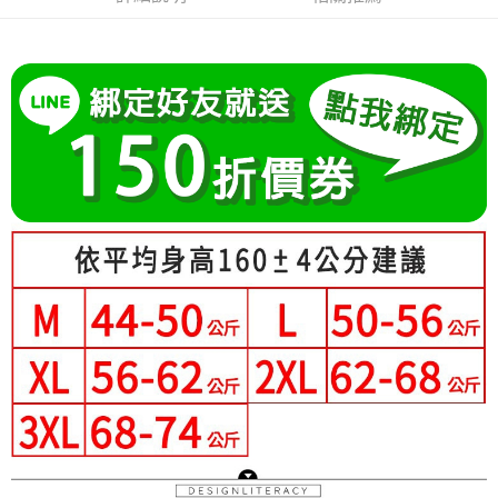
成交易。
Hami Point
AFTEE先享後付是「在收到商品之後才付款」的支付方式。 讓您購物簡單
3.實際核准額度、可分期數及費用金額請依後續交易確認頁面所載為準。
便利好安心！
相關說明
4.訂單成立30分鐘內，如未前往確認交易或遇審核未通過，訂單將自動取
１．簡單：不需註冊會員、不需綁卡、不需儲值。
「Hami Point」為中華電信所提供之點數服務，可於會員專區綁定中華電信
消。如遇「轉專審核」未通過狀況，表示未達大哥付你分期系統評分，恕無
２．便利：只要手機號碼，簡訊認證，即可結帳。
ATM付款
會員帳號後，即可在購物車使用 Hami Point 折抵消費金額 (1點等於1元)。
法說明評估內容。
３．安心：先確認商品／服務後，再付款。
【繳款方式說明】
1.分期款項不併入電信帳單，「大哥付你分期」於每月結算日後寄送繳費提
運送方式
【「AFTEE先享後付」結帳流程】
醒簡訊。
１．於結帳方式選擇「AFTEE先享後付」後，將跳轉至「AFTEE先享後付」
2.透過簡訊連結打開帳單後，可選擇「超商條碼／台灣大直營門市／銀行轉
全家付款取貨
結帳頁面，進行簡訊認證並確認金額後，即可完成結帳。
帳／街口支付／iPASS MONEY」等通路繳費。
２．訂單成立數日內，您將收到繳費通知簡訊。
每筆NT$80，滿NT$699(含以上)免運費
３．收到繳費通知簡訊後14天內，點擊此簡訊中的連結，可透過四大超商／
【注意事項】
ATM／網路銀行／等多元方式進行付款，方視為交易完成。
付款後全家取貨
1.本服務係由「台灣大哥大股份有限公司」（以下簡稱本公司）所提供，讓
※ 請注意：結帳手續完成當下不需立刻繳費，但若您需要取消訂單，請聯絡
用戶於交易時，得透過本服務購買商品或服務，並由商店將買賣／分期付款
每筆NT$80，滿NT$699(含以上)免運費
購買商品的店家。未經商家同意取消之訂單仍視為有效，需透過AFTEE先享
買賣價金債權讓與本公司後，依約使用本公司帳單繳交帳款。
後付繳納相關費用。
2.基於同意付款使用「大哥付你分期」之契約關係目的，商店將以您的個人
萊爾富取貨付款
※ 交易是否成功請以「AFTEE先享後付 」之結帳頁面顯示為準，若有關於
資料（包含姓名、電話或地址）提供予台灣大哥大進項蒐集、處理及利用，
是否繳費成功／繳費後需取消欲退款等相關疑問，請聯繫「AFTEE先享後付
每筆NT$80，滿NT$699(含以上)免運費
由本公司與您本人進行分期帳單所需資料之確認、核對及更正。
客戶支援中心」
https://netprotections.freshdesk.com/support/home
3.完整用戶服務條款，請詳閱以下連結：
https://oppay.tw/userRule
付款後萊爾富取貨
【注意事項】
每筆NT$80，滿NT$699(含以上)免運費
１．透過由恩沛科技股份有限公司提供之「AFTEE先享後付」服務完成之交
易，需依本服務之必要範圍內提供個人資料，並將交易相關給付款項請求債
7-11付款取貨
權轉讓予恩沛科技股份有限公司。
２．關於個人資料處理事宜，請瀏覽以下網址：
每筆NT$80，滿NT$699(含以上)免運費
https://aftee.tw/terms/#terms3