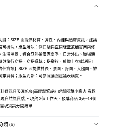
次付款
付款
功能：SIZE 圖提供材質、彈性、內裡與透膚資訊，建議
袋可機洗。版型解決：側口袋與直筒版型兼顧實用與修
。生活場景：適合亞熱帶國家夏季、日常外出、職場通
餐與旅行穿搭。穿搭邏輯：搭襯衫、針織上衣或短版T
信任資訊】SIZE 圖提供褲長、腰圍、臀圍、大腿圍、褲
試穿資料；版型判斷：可參照腰圍建議表購買。
y
料透氣且吸濕乾爽|高腰鬆緊設計輕鬆隱藏小腹肉|寬鬆
現自然氣質感,。現貨 2個工作天，預購商品 3天~14個
 急需現貨請分開結單
分期
類 (6)
你分期使用說明】