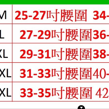
求債權轉
付款後7-1
２．關於
https://aft
每筆NT$8
３．未成
「AFTE
宅配
任。
每筆NT$7
４．使用「
即時審查
離島-郵局
結果請求
５．嚴禁
每筆NT$9
形，恩沛
動。