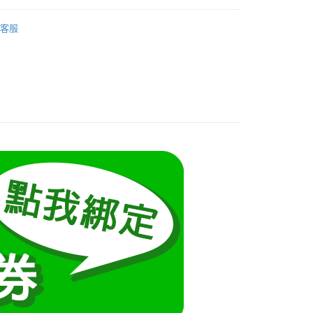
享後付
由台灣大哥大提供，台灣大哥大用戶可立即使用無須另外申請。
裙子分類
式選擇「大哥付你分期」，訂單成立後會自動跳轉到大哥付的交易
長褲
客服
證手機門號後，選擇欲分期的期數、繳款截止日，確認付款後即
FTEE先享後付」】
t
。
先享後付是「在收到商品之後才付款」的支付方式。 讓您購物簡單
准額度、可分期數及費用金額請依後續交易確認頁面所載為準。
心！
❄
立30分鐘內，如未前往確認交易或遇審核未通過，訂單將自動取
：不需註冊會員、不需綁卡、不需儲值。
 Point」為中華電信所提供之點數服務，可於會員專區綁定中華電
「轉專審核」未通過狀況，表示未達大哥付你分期系統評分，恕
：只要手機號碼，簡訊認證，即可結帳。
，即可在購物車使用 Hami Point 折抵消費金額 (1點等於1
70kg以上)
評估內容。
：先確認商品／服務後，再付款。
式說明】
5-55kg)
項不併入電信帳單，「大哥付你分期」於每月結算日後寄送繳費提
EE先享後付」結帳流程】
5-70kg)
方式選擇「AFTEE先享後付」後，將跳轉至「AFTEE先享後
訊連結打開帳單後，可選擇「超商條碼／台灣大直營門市／銀行轉
頁面，進行簡訊認證並確認金額後，即可完成結帳。
取貨
付／iPASS MONEY」等通路繳費。
成立數日內，您將收到繳費通知簡訊。
費通知簡訊後14天內，點擊此簡訊中的連結，可透過四大超商
0，滿NT$699(含以上)免運費
項】
網路銀行／等多元方式進行付款，方視為交易完成。
係由「台灣大哥大股份有限公司」（以下簡稱本公司）所提供，讓
：結帳手續完成當下不需立刻繳費，但若您需要取消訂單，請聯
家取貨
易時，得透過本服務購買商品或服務，並由商店將買賣／分期付
的店家。未經商家同意取消之訂單仍視為有效，需透過AFTEE
0，滿NT$699(含以上)免運費
金債權讓與本公司後，依約使用本公司帳單繳交帳款。
繳納相關費用。
意付款使用「大哥付你分期」之契約關係目的，商店將以您的個人
否成功請以「AFTEE先享後付 」之結帳頁面顯示為準，若有關於
爾富取貨
含姓名、電話或地址）提供予台灣大哥大進項蒐集、處理及利
功／繳費後需取消欲退款等相關疑問，請聯繫「AFTEE先享後
公司與您本人進行分期帳單所需資料之確認、核對及更正。
援中心」
https://netprotections.freshdesk.com/support/home
0，滿NT$699(含以上)免運費
戶服務條款，請詳閱以下連結：
https://oppay.tw/userRule
項】
取貨
恩沛科技股份有限公司提供之「AFTEE先享後付」服務完成之
0，滿NT$699(含以上)免運費
依本服務之必要範圍內提供個人資料，並將交易相關給付款項請