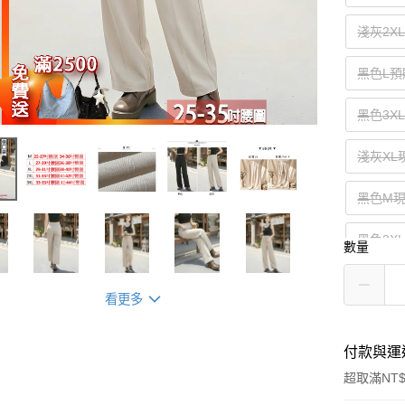
淺灰2X
黑色L預
黑色3X
淺灰XL
黑色M
黑色2X
數量
看更多
付款與運
超取滿NT$