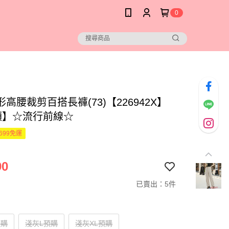
0
高腰裁剪百搭長褲(73)【226942X】
預】☆流行前線☆
699免運
90
已賣出：5件
預購
淺灰L預購
淺灰XL預購