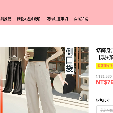
熱銷推薦
購物&退貨說明
購物注意事項
穿搭知識
修飾身形
【現+
超取滿NT$
NT$1,580
NT$7
顏色尺寸
淺灰M