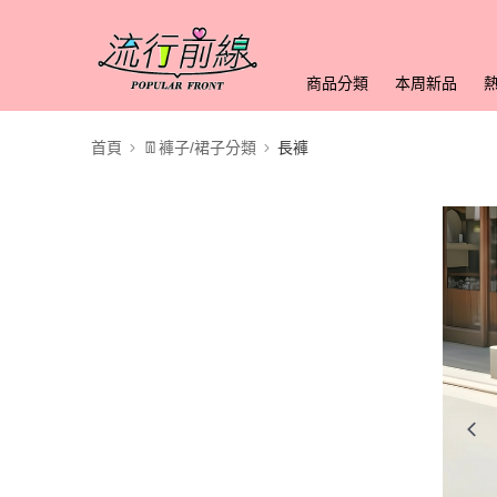
商品分類
本周新品
首頁
👖褲子/裙子分類
長褲