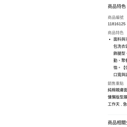
付款方式
商品特色
信用卡一
商品編號
11816125
超商取貨
商品特色
LINE Pay
面料與
包洗衣
Apple Pay
飾腿型
街口支付
勤、聚
恤。【
悠遊付
口寬與
Google Pa
銷售重點
全支付
純棉親膚面
慵懶版型展
全盈+PAY
工作天 ,
大哥付你
相關說明
商品相關分
【大哥付