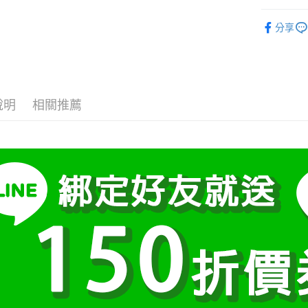
AFTEE先
1.本服務
👖褲子/
2.付款方
相關說明
分享
流程，驗
【關於「A
5月新款
Hami Poin
完成交易
AFTEE
3.實際核
便利好安
相關說明
❄清涼夏款
4.訂單成
１．簡單
「Hami
消。如遇
ATM付款
２．便利
信會員帳號後
大尺碼女裝(
無法說明
３．安心
元)。
【繳款方
說明
相關推薦
小尺碼女裝(4
1.分期款
【「AFT
運送方式
醒簡訊。
中尺碼女裝(5
１．於結帳
2.透過簡
付」結帳
全家付款
帳／街口支
２．訂單
３．收到繳
每筆NT$8
【注意事
／ATM／
1.本服務
※ 請注意
付款後全
用戶於交
絡購買商品
每筆NT$8
款買賣價
先享後付
2.基於同
※ 交易是
付款後萊
資料（包
是否繳費成
用，由本
付客戶支
每筆NT$8
3.完整用
【注意事
7-11付款
１．透過由
每筆NT$8
交易，需