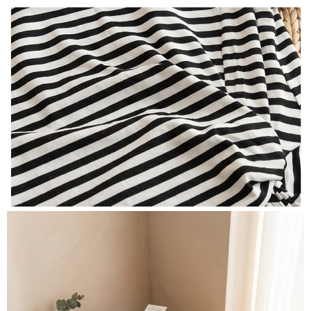
３．未成年的使用者請事先徵得法定代理人或監護人之同意方可使用
付款後7-11取貨
「AFTEE先享後付」，若未經同意申辦者引起之損失，本公司不負相關責
任。
每筆NT$80，滿NT$699(含以上)免運費
４．使用「AFTEE先享後付」時，將依據個別帳號之用戶狀況，依本公司即
時審查核予不同之上限額度；若仍有額度不足之情形，本公司將視審查結果
宅配
請求用戶進行身份認證。
每筆NT$70，滿NT$699(含以上)免運費
５．嚴禁一人註冊多個帳號或使用他人資訊註冊。若發現惡意使用之情形，
恩沛科技股份有限公司將有權停止該用戶之使用額度並採取法律行動。
離島-郵局寄送
每筆NT$90，滿NT$699(含以上)免運費