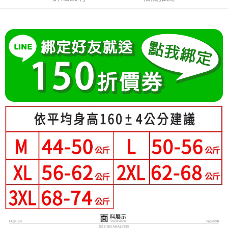
成交易。
Hami Point
AFTEE先享後付是「在收到商品之後才付款」的支付方式。 讓您購物簡單
3.實際核准額度、可分期數及費用金額請依後續交易確認頁面所載為準。
便利好安心！
相關說明
4.訂單成立30分鐘內，如未前往確認交易或遇審核未通過，訂單將自動取
１．簡單：不需註冊會員、不需綁卡、不需儲值。
「Hami Point」為中華電信所提供之點數服務，可於會員專區綁定中華電信
消。如遇「轉專審核」未通過狀況，表示未達大哥付你分期系統評分，恕無
２．便利：只要手機號碼，簡訊認證，即可結帳。
ATM付款
會員帳號後，即可在購物車使用 Hami Point 折抵消費金額 (1點等於1元)。
法說明評估內容。
３．安心：先確認商品／服務後，再付款。
【繳款方式說明】
1.分期款項不併入電信帳單，「大哥付你分期」於每月結算日後寄送繳費提
運送方式
【「AFTEE先享後付」結帳流程】
醒簡訊。
１．於結帳方式選擇「AFTEE先享後付」後，將跳轉至「AFTEE先享後付」
2.透過簡訊連結打開帳單後，可選擇「超商條碼／台灣大直營門市／銀行轉
全家付款取貨
結帳頁面，進行簡訊認證並確認金額後，即可完成結帳。
帳／街口支付／iPASS MONEY」等通路繳費。
２．訂單成立數日內，您將收到繳費通知簡訊。
每筆NT$80，滿NT$699(含以上)免運費
３．收到繳費通知簡訊後14天內，點擊此簡訊中的連結，可透過四大超商／
【注意事項】
ATM／網路銀行／等多元方式進行付款，方視為交易完成。
付款後全家取貨
1.本服務係由「台灣大哥大股份有限公司」（以下簡稱本公司）所提供，讓
※ 請注意：結帳手續完成當下不需立刻繳費，但若您需要取消訂單，請聯絡
用戶於交易時，得透過本服務購買商品或服務，並由商店將買賣／分期付款
每筆NT$80，滿NT$699(含以上)免運費
購買商品的店家。未經商家同意取消之訂單仍視為有效，需透過AFTEE先享
買賣價金債權讓與本公司後，依約使用本公司帳單繳交帳款。
後付繳納相關費用。
2.基於同意付款使用「大哥付你分期」之契約關係目的，商店將以您的個人
萊爾富取貨付款
※ 交易是否成功請以「AFTEE先享後付 」之結帳頁面顯示為準，若有關於
資料（包含姓名、電話或地址）提供予台灣大哥大進項蒐集、處理及利用，
是否繳費成功／繳費後需取消欲退款等相關疑問，請聯繫「AFTEE先享後付
每筆NT$80，滿NT$699(含以上)免運費
由本公司與您本人進行分期帳單所需資料之確認、核對及更正。
客戶支援中心」
https://netprotections.freshdesk.com/support/home
3.完整用戶服務條款，請詳閱以下連結：
https://oppay.tw/userRule
付款後萊爾富取貨
【注意事項】
每筆NT$80，滿NT$699(含以上)免運費
１．透過由恩沛科技股份有限公司提供之「AFTEE先享後付」服務完成之交
易，需依本服務之必要範圍內提供個人資料，並將交易相關給付款項請求債
7-11付款取貨
權轉讓予恩沛科技股份有限公司。
２．關於個人資料處理事宜，請瀏覽以下網址：
每筆NT$80，滿NT$699(含以上)免運費
https://aftee.tw/terms/#terms3