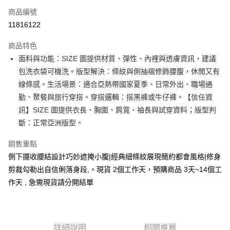
商品編號
超商取貨付款
11816122
LINE Pay
商品特色
Apple Pay
面料與功能：SIZE 圖提供材質、彈性、內裡與透膚資訊，建議
包洗衣袋可機洗。版型解決：條紋與側抽褶修飾腰腹，休閒又有
街口支付
線條感。生活場景：適合亞熱帶國家夏季、日常外出、職場通
悠遊付
勤、聚餐與旅行穿搭。穿搭邏輯：搭黑褲或牛仔褲。【信任資
訊】SIZE 圖提供衣長、胸圍、肩寬、袖長與試穿資料；版型判
Google Pay
斷：正常亞洲版型。
全支付
銷售重點
全盈+PAY
側下擺收腰結設計巧妙遮掩小腹|經典細條紋展現簡約都會風格|修身
剪裁勾勒出自信俐落身段,。現貨 2個工作天，預購商品 3天~14個工
大哥付你分期
作天 , 急需現貨請分開結單
相關說明
【大哥付你分期使用說明】
AFTEE先享後付
1.本服務由台灣大哥大提供，台灣大哥大用戶可立即使用無須另外申請。
2.付款方式選擇「大哥付你分期」，訂單成立後會自動跳轉到大哥付的交易
相關說明
流程，驗證手機門號後，選擇欲分期的期數、繳款截止日，確認付款後即完
【關於「AFTEE先享後付」】
詳細說明
相關推薦