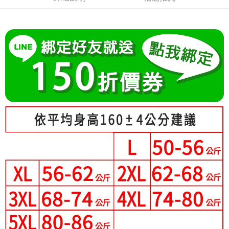
成交易。
Hami Point
AFTEE先享後付是「在收到商品之後才付款」的支付方式。 讓您購物簡單
3.實際核准額度、可分期數及費用金額請依後續交易確認頁面所載為準。
便利好安心！
相關說明
4.訂單成立30分鐘內，如未前往確認交易或遇審核未通過，訂單將自動取
１．簡單：不需註冊會員、不需綁卡、不需儲值。
「Hami Point」為中華電信所提供之點數服務，可於會員專區綁定中華電信
消。如遇「轉專審核」未通過狀況，表示未達大哥付你分期系統評分，恕無
２．便利：只要手機號碼，簡訊認證，即可結帳。
ATM付款
會員帳號後，即可在購物車使用 Hami Point 折抵消費金額 (1點等於1元)。
法說明評估內容。
３．安心：先確認商品／服務後，再付款。
【繳款方式說明】
1.分期款項不併入電信帳單，「大哥付你分期」於每月結算日後寄送繳費提
運送方式
【「AFTEE先享後付」結帳流程】
醒簡訊。
１．於結帳方式選擇「AFTEE先享後付」後，將跳轉至「AFTEE先享後付」
2.透過簡訊連結打開帳單後，可選擇「超商條碼／台灣大直營門市／銀行轉
全家付款取貨
結帳頁面，進行簡訊認證並確認金額後，即可完成結帳。
帳／街口支付／iPASS MONEY」等通路繳費。
２．訂單成立數日內，您將收到繳費通知簡訊。
每筆NT$80，滿NT$699(含以上)免運費
３．收到繳費通知簡訊後14天內，點擊此簡訊中的連結，可透過四大超商／
【注意事項】
ATM／網路銀行／等多元方式進行付款，方視為交易完成。
付款後全家取貨
1.本服務係由「台灣大哥大股份有限公司」（以下簡稱本公司）所提供，讓
※ 請注意：結帳手續完成當下不需立刻繳費，但若您需要取消訂單，請聯絡
用戶於交易時，得透過本服務購買商品或服務，並由商店將買賣／分期付款
每筆NT$80，滿NT$699(含以上)免運費
購買商品的店家。未經商家同意取消之訂單仍視為有效，需透過AFTEE先享
買賣價金債權讓與本公司後，依約使用本公司帳單繳交帳款。
後付繳納相關費用。
2.基於同意付款使用「大哥付你分期」之契約關係目的，商店將以您的個人
萊爾富取貨付款
※ 交易是否成功請以「AFTEE先享後付 」之結帳頁面顯示為準，若有關於
資料（包含姓名、電話或地址）提供予台灣大哥大進項蒐集、處理及利用，
是否繳費成功／繳費後需取消欲退款等相關疑問，請聯繫「AFTEE先享後付
每筆NT$80，滿NT$699(含以上)免運費
由本公司與您本人進行分期帳單所需資料之確認、核對及更正。
客戶支援中心」
https://netprotections.freshdesk.com/support/home
3.完整用戶服務條款，請詳閱以下連結：
https://oppay.tw/userRule
付款後萊爾富取貨
【注意事項】
每筆NT$80，滿NT$699(含以上)免運費
１．透過由恩沛科技股份有限公司提供之「AFTEE先享後付」服務完成之交
易，需依本服務之必要範圍內提供個人資料，並將交易相關給付款項請求債
7-11付款取貨
權轉讓予恩沛科技股份有限公司。
２．關於個人資料處理事宜，請瀏覽以下網址：
每筆NT$80，滿NT$699(含以上)免運費
https://aftee.tw/terms/#terms3