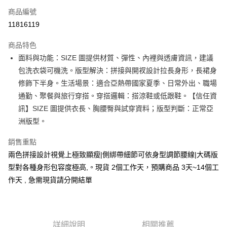
商品編號
超商取貨付款
11816119
LINE Pay
商品特色
Apple Pay
面料與功能：SIZE 圖提供材質、彈性、內裡與透膚資訊，建議
包洗衣袋可機洗。版型解決：拼接與開衩設計拉長身形，長裙身
街口支付
修飾下半身。生活場景：適合亞熱帶國家夏季、日常外出、職場
悠遊付
通勤、聚餐與旅行穿搭。穿搭邏輯：搭涼鞋或低跟鞋。【信任資
訊】SIZE 圖提供衣長、胸腰臀與試穿資料；版型判斷：正常亞
Google Pay
洲版型。
全支付
銷售重點
全盈+PAY
兩色拼接設計視覺上極致顯瘦|側綁帶細節可依身型調節腰線|大碼版
型對各種身形包容度極高,。現貨 2個工作天，預購商品 3天~14個工
大哥付你分期
作天 , 急需現貨請分開結單
相關說明
【大哥付你分期使用說明】
AFTEE先享後付
1.本服務由台灣大哥大提供，台灣大哥大用戶可立即使用無須另外申請。
2.付款方式選擇「大哥付你分期」，訂單成立後會自動跳轉到大哥付的交易
相關說明
流程，驗證手機門號後，選擇欲分期的期數、繳款截止日，確認付款後即完
【關於「AFTEE先享後付」】
詳細說明
相關推薦