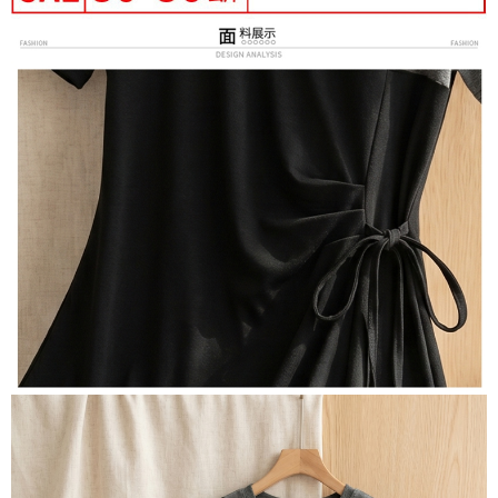
３．未成年的使用者請事先徵得法定代理人或監護人之同意方可使用
付款後7-11取貨
「AFTEE先享後付」，若未經同意申辦者引起之損失，本公司不負相關責
任。
每筆NT$80，滿NT$699(含以上)免運費
４．使用「AFTEE先享後付」時，將依據個別帳號之用戶狀況，依本公司即
時審查核予不同之上限額度；若仍有額度不足之情形，本公司將視審查結果
宅配
請求用戶進行身份認證。
每筆NT$70，滿NT$699(含以上)免運費
５．嚴禁一人註冊多個帳號或使用他人資訊註冊。若發現惡意使用之情形，
恩沛科技股份有限公司將有權停止該用戶之使用額度並採取法律行動。
離島-郵局寄送
每筆NT$90，滿NT$699(含以上)免運費