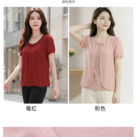
３．未成年的使用者請事先徵得法定代理人或監護人之同意方可使用
付款後7-11取貨
「AFTEE先享後付」，若未經同意申辦者引起之損失，本公司不負相關責
任。
每筆NT$80，滿NT$699(含以上)免運費
４．使用「AFTEE先享後付」時，將依據個別帳號之用戶狀況，依本公司即
時審查核予不同之上限額度；若仍有額度不足之情形，本公司將視審查結果
宅配
請求用戶進行身份認證。
每筆NT$70，滿NT$699(含以上)免運費
５．嚴禁一人註冊多個帳號或使用他人資訊註冊。若發現惡意使用之情形，
恩沛科技股份有限公司將有權停止該用戶之使用額度並採取法律行動。
離島-郵局寄送
每筆NT$90，滿NT$699(含以上)免運費