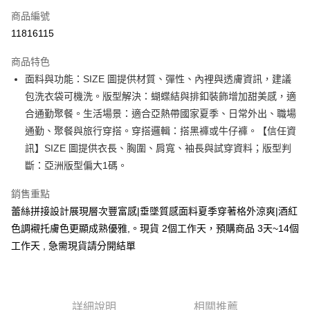
商品編號
超商取貨付款
11816115
LINE Pay
商品特色
Apple Pay
面料與功能：SIZE 圖提供材質、彈性、內裡與透膚資訊，建議
包洗衣袋可機洗。版型解決：蝴蝶結與排釦裝飾增加甜美感，適
街口支付
合通勤聚餐。生活場景：適合亞熱帶國家夏季、日常外出、職場
悠遊付
通勤、聚餐與旅行穿搭。穿搭邏輯：搭黑褲或牛仔褲。【信任資
訊】SIZE 圖提供衣長、胸圍、肩寬、袖長與試穿資料；版型判
Google Pay
斷：亞洲版型偏大1碼。
全支付
銷售重點
全盈+PAY
蕾絲拼接設計展現層次豐富感|垂墜質感面料夏季穿著格外涼爽|酒紅
色調襯托膚色更顯成熟優雅,。現貨 2個工作天，預購商品 3天~14個
大哥付你分期
工作天 , 急需現貨請分開結單
相關說明
【大哥付你分期使用說明】
AFTEE先享後付
1.本服務由台灣大哥大提供，台灣大哥大用戶可立即使用無須另外申請。
2.付款方式選擇「大哥付你分期」，訂單成立後會自動跳轉到大哥付的交易
相關說明
流程，驗證手機門號後，選擇欲分期的期數、繳款截止日，確認付款後即完
【關於「AFTEE先享後付」】
詳細說明
相關推薦