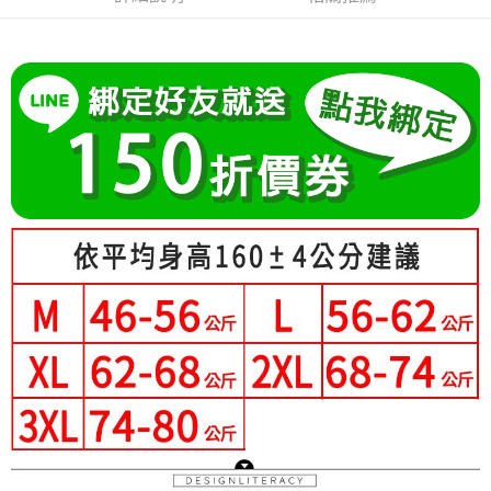
成交易。
Hami Point
AFTEE先享後付是「在收到商品之後才付款」的支付方式。 讓您購物簡單
3.實際核准額度、可分期數及費用金額請依後續交易確認頁面所載為準。
便利好安心！
相關說明
4.訂單成立30分鐘內，如未前往確認交易或遇審核未通過，訂單將自動取
１．簡單：不需註冊會員、不需綁卡、不需儲值。
「Hami Point」為中華電信所提供之點數服務，可於會員專區綁定中華電信
消。如遇「轉專審核」未通過狀況，表示未達大哥付你分期系統評分，恕無
２．便利：只要手機號碼，簡訊認證，即可結帳。
ATM付款
會員帳號後，即可在購物車使用 Hami Point 折抵消費金額 (1點等於1元)。
法說明評估內容。
３．安心：先確認商品／服務後，再付款。
【繳款方式說明】
1.分期款項不併入電信帳單，「大哥付你分期」於每月結算日後寄送繳費提
運送方式
【「AFTEE先享後付」結帳流程】
醒簡訊。
１．於結帳方式選擇「AFTEE先享後付」後，將跳轉至「AFTEE先享後付」
2.透過簡訊連結打開帳單後，可選擇「超商條碼／台灣大直營門市／銀行轉
全家付款取貨
結帳頁面，進行簡訊認證並確認金額後，即可完成結帳。
帳／街口支付／iPASS MONEY」等通路繳費。
２．訂單成立數日內，您將收到繳費通知簡訊。
每筆NT$80，滿NT$699(含以上)免運費
３．收到繳費通知簡訊後14天內，點擊此簡訊中的連結，可透過四大超商／
【注意事項】
ATM／網路銀行／等多元方式進行付款，方視為交易完成。
付款後全家取貨
1.本服務係由「台灣大哥大股份有限公司」（以下簡稱本公司）所提供，讓
※ 請注意：結帳手續完成當下不需立刻繳費，但若您需要取消訂單，請聯絡
用戶於交易時，得透過本服務購買商品或服務，並由商店將買賣／分期付款
每筆NT$80，滿NT$699(含以上)免運費
購買商品的店家。未經商家同意取消之訂單仍視為有效，需透過AFTEE先享
買賣價金債權讓與本公司後，依約使用本公司帳單繳交帳款。
後付繳納相關費用。
2.基於同意付款使用「大哥付你分期」之契約關係目的，商店將以您的個人
萊爾富取貨付款
※ 交易是否成功請以「AFTEE先享後付 」之結帳頁面顯示為準，若有關於
資料（包含姓名、電話或地址）提供予台灣大哥大進項蒐集、處理及利用，
是否繳費成功／繳費後需取消欲退款等相關疑問，請聯繫「AFTEE先享後付
每筆NT$80，滿NT$699(含以上)免運費
由本公司與您本人進行分期帳單所需資料之確認、核對及更正。
客戶支援中心」
https://netprotections.freshdesk.com/support/home
3.完整用戶服務條款，請詳閱以下連結：
https://oppay.tw/userRule
付款後萊爾富取貨
【注意事項】
每筆NT$80，滿NT$699(含以上)免運費
１．透過由恩沛科技股份有限公司提供之「AFTEE先享後付」服務完成之交
易，需依本服務之必要範圍內提供個人資料，並將交易相關給付款項請求債
7-11付款取貨
權轉讓予恩沛科技股份有限公司。
２．關於個人資料處理事宜，請瀏覽以下網址：
每筆NT$80，滿NT$699(含以上)免運費
https://aftee.tw/terms/#terms3