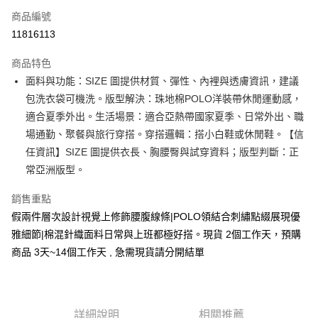
商品編號
超商取貨付款
11816113
LINE Pay
商品特色
Apple Pay
面料與功能：SIZE 圖提供材質、彈性、內裡與透膚資訊，建議
包洗衣袋可機洗。版型解決：珠地棉POLO洋裝帶休閒運動感，
街口支付
適合夏季外出。生活場景：適合亞熱帶國家夏季、日常外出、職
悠遊付
場通勤、聚餐與旅行穿搭。穿搭邏輯：搭小白鞋或休閒鞋。【信
任資訊】SIZE 圖提供衣長、胸腰臀與試穿資料；版型判斷：正
Google Pay
常亞洲版型。
全支付
銷售重點
全盈+PAY
假兩件層次設計視覺上修飾腰腹線條|POLO領結合刺繡點綴展現優
雅細節|棉混針織面料日常與上班都極好搭。現貨 2個工作天，預購
大哥付你分期
商品 3天~14個工作天 , 急需現貨請分開結單
相關說明
【大哥付你分期使用說明】
AFTEE先享後付
1.本服務由台灣大哥大提供，台灣大哥大用戶可立即使用無須另外申請。
2.付款方式選擇「大哥付你分期」，訂單成立後會自動跳轉到大哥付的交易
相關說明
流程，驗證手機門號後，選擇欲分期的期數、繳款截止日，確認付款後即完
【關於「AFTEE先享後付」】
詳細說明
相關推薦