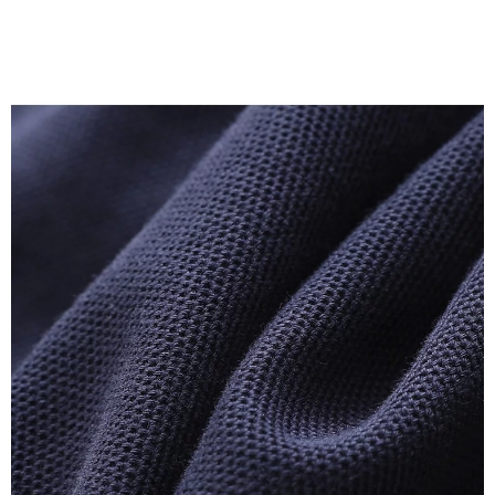
３．未成年的使用者請事先徵得法定代理人或監護人之同意方可使用
付款後7-11取貨
「AFTEE先享後付」，若未經同意申辦者引起之損失，本公司不負相關責
任。
每筆NT$80，滿NT$699(含以上)免運費
４．使用「AFTEE先享後付」時，將依據個別帳號之用戶狀況，依本公司即
時審查核予不同之上限額度；若仍有額度不足之情形，本公司將視審查結果
宅配
請求用戶進行身份認證。
每筆NT$70，滿NT$699(含以上)免運費
５．嚴禁一人註冊多個帳號或使用他人資訊註冊。若發現惡意使用之情形，
恩沛科技股份有限公司將有權停止該用戶之使用額度並採取法律行動。
離島-郵局寄送
每筆NT$90，滿NT$699(含以上)免運費