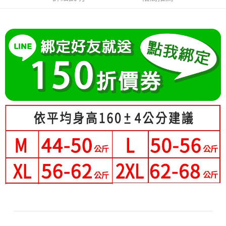
成交易。
Hami Point
AFTEE先享後付是「在收到商品之後才付款」的支付方式。 讓您購物簡單
3.實際核准額度、可分期數及費用金額請依後續交易確認頁面所載為準。
便利好安心！
相關說明
4.訂單成立30分鐘內，如未前往確認交易或遇審核未通過，訂單將自動取
１．簡單：不需註冊會員、不需綁卡、不需儲值。
「Hami Point」為中華電信所提供之點數服務，可於會員專區綁定中華電信
消。如遇「轉專審核」未通過狀況，表示未達大哥付你分期系統評分，恕無
２．便利：只要手機號碼，簡訊認證，即可結帳。
ATM付款
會員帳號後，即可在購物車使用 Hami Point 折抵消費金額 (1點等於1元)。
法說明評估內容。
３．安心：先確認商品／服務後，再付款。
【繳款方式說明】
1.分期款項不併入電信帳單，「大哥付你分期」於每月結算日後寄送繳費提
運送方式
【「AFTEE先享後付」結帳流程】
醒簡訊。
１．於結帳方式選擇「AFTEE先享後付」後，將跳轉至「AFTEE先享後付」
2.透過簡訊連結打開帳單後，可選擇「超商條碼／台灣大直營門市／銀行轉
全家付款取貨
結帳頁面，進行簡訊認證並確認金額後，即可完成結帳。
帳／街口支付／iPASS MONEY」等通路繳費。
２．訂單成立數日內，您將收到繳費通知簡訊。
每筆NT$80，滿NT$699(含以上)免運費
３．收到繳費通知簡訊後14天內，點擊此簡訊中的連結，可透過四大超商／
【注意事項】
ATM／網路銀行／等多元方式進行付款，方視為交易完成。
付款後全家取貨
1.本服務係由「台灣大哥大股份有限公司」（以下簡稱本公司）所提供，讓
※ 請注意：結帳手續完成當下不需立刻繳費，但若您需要取消訂單，請聯絡
用戶於交易時，得透過本服務購買商品或服務，並由商店將買賣／分期付款
每筆NT$80，滿NT$699(含以上)免運費
購買商品的店家。未經商家同意取消之訂單仍視為有效，需透過AFTEE先享
買賣價金債權讓與本公司後，依約使用本公司帳單繳交帳款。
後付繳納相關費用。
2.基於同意付款使用「大哥付你分期」之契約關係目的，商店將以您的個人
萊爾富取貨付款
※ 交易是否成功請以「AFTEE先享後付 」之結帳頁面顯示為準，若有關於
資料（包含姓名、電話或地址）提供予台灣大哥大進項蒐集、處理及利用，
是否繳費成功／繳費後需取消欲退款等相關疑問，請聯繫「AFTEE先享後付
每筆NT$80，滿NT$699(含以上)免運費
由本公司與您本人進行分期帳單所需資料之確認、核對及更正。
客戶支援中心」
https://netprotections.freshdesk.com/support/home
3.完整用戶服務條款，請詳閱以下連結：
https://oppay.tw/userRule
付款後萊爾富取貨
【注意事項】
每筆NT$80，滿NT$699(含以上)免運費
１．透過由恩沛科技股份有限公司提供之「AFTEE先享後付」服務完成之交
易，需依本服務之必要範圍內提供個人資料，並將交易相關給付款項請求債
7-11付款取貨
權轉讓予恩沛科技股份有限公司。
２．關於個人資料處理事宜，請瀏覽以下網址：
每筆NT$80，滿NT$699(含以上)免運費
https://aftee.tw/terms/#terms3