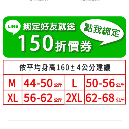
成交易。
Hami Point
AFTEE先享後付是「在收到商品之後才付款」的支付方式。 讓您購物簡單
3.實際核准額度、可分期數及費用金額請依後續交易確認頁面所載為準。
便利好安心！
相關說明
4.訂單成立30分鐘內，如未前往確認交易或遇審核未通過，訂單將自動取
１．簡單：不需註冊會員、不需綁卡、不需儲值。
「Hami Point」為中華電信所提供之點數服務，可於會員專區綁定中華電信
消。如遇「轉專審核」未通過狀況，表示未達大哥付你分期系統評分，恕無
２．便利：只要手機號碼，簡訊認證，即可結帳。
ATM付款
會員帳號後，即可在購物車使用 Hami Point 折抵消費金額 (1點等於1元)。
法說明評估內容。
３．安心：先確認商品／服務後，再付款。
【繳款方式說明】
1.分期款項不併入電信帳單，「大哥付你分期」於每月結算日後寄送繳費提
運送方式
【「AFTEE先享後付」結帳流程】
醒簡訊。
１．於結帳方式選擇「AFTEE先享後付」後，將跳轉至「AFTEE先享後付」
2.透過簡訊連結打開帳單後，可選擇「超商條碼／台灣大直營門市／銀行轉
全家付款取貨
結帳頁面，進行簡訊認證並確認金額後，即可完成結帳。
帳／街口支付／iPASS MONEY」等通路繳費。
２．訂單成立數日內，您將收到繳費通知簡訊。
每筆NT$80，滿NT$699(含以上)免運費
３．收到繳費通知簡訊後14天內，點擊此簡訊中的連結，可透過四大超商／
【注意事項】
ATM／網路銀行／等多元方式進行付款，方視為交易完成。
付款後全家取貨
1.本服務係由「台灣大哥大股份有限公司」（以下簡稱本公司）所提供，讓
※ 請注意：結帳手續完成當下不需立刻繳費，但若您需要取消訂單，請聯絡
用戶於交易時，得透過本服務購買商品或服務，並由商店將買賣／分期付款
每筆NT$80，滿NT$699(含以上)免運費
購買商品的店家。未經商家同意取消之訂單仍視為有效，需透過AFTEE先享
買賣價金債權讓與本公司後，依約使用本公司帳單繳交帳款。
後付繳納相關費用。
2.基於同意付款使用「大哥付你分期」之契約關係目的，商店將以您的個人
萊爾富取貨付款
※ 交易是否成功請以「AFTEE先享後付 」之結帳頁面顯示為準，若有關於
資料（包含姓名、電話或地址）提供予台灣大哥大進項蒐集、處理及利用，
是否繳費成功／繳費後需取消欲退款等相關疑問，請聯繫「AFTEE先享後付
每筆NT$80，滿NT$699(含以上)免運費
由本公司與您本人進行分期帳單所需資料之確認、核對及更正。
客戶支援中心」
https://netprotections.freshdesk.com/support/home
3.完整用戶服務條款，請詳閱以下連結：
https://oppay.tw/userRule
付款後萊爾富取貨
【注意事項】
每筆NT$80，滿NT$699(含以上)免運費
１．透過由恩沛科技股份有限公司提供之「AFTEE先享後付」服務完成之交
易，需依本服務之必要範圍內提供個人資料，並將交易相關給付款項請求債
7-11付款取貨
權轉讓予恩沛科技股份有限公司。
２．關於個人資料處理事宜，請瀏覽以下網址：
每筆NT$80，滿NT$699(含以上)免運費
https://aftee.tw/terms/#terms3