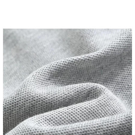
３．未成年的使用者請事先徵得法定代理人或監護人之同意方可使用
付款後7-11取貨
「AFTEE先享後付」，若未經同意申辦者引起之損失，本公司不負相關責
任。
每筆NT$80，滿NT$699(含以上)免運費
４．使用「AFTEE先享後付」時，將依據個別帳號之用戶狀況，依本公司即
時審查核予不同之上限額度；若仍有額度不足之情形，本公司將視審查結果
宅配
請求用戶進行身份認證。
每筆NT$70，滿NT$699(含以上)免運費
５．嚴禁一人註冊多個帳號或使用他人資訊註冊。若發現惡意使用之情形，
恩沛科技股份有限公司將有權停止該用戶之使用額度並採取法律行動。
離島-郵局寄送
每筆NT$90，滿NT$699(含以上)免運費