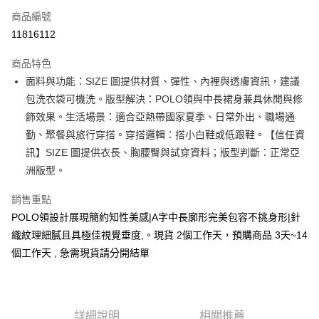
商品編號
超商取貨付款
11816112
LINE Pay
商品特色
Apple Pay
面料與功能：SIZE 圖提供材質、彈性、內裡與透膚資訊，建議
包洗衣袋可機洗。版型解決：POLO領與中長裙身兼具休閒與修
街口支付
飾效果。生活場景：適合亞熱帶國家夏季、日常外出、職場通
悠遊付
勤、聚餐與旅行穿搭。穿搭邏輯：搭小白鞋或低跟鞋。【信任資
訊】SIZE 圖提供衣長、胸腰臀與試穿資料；版型判斷：正常亞
Google Pay
洲版型。
全支付
銷售重點
全盈+PAY
POLO領設計展現簡約知性美感|A字中長廓形完美包容不挑身形|針
織紋理細膩且具極佳視覺垂度,。現貨 2個工作天，預購商品 3天~14
大哥付你分期
個工作天 , 急需現貨請分開結單
相關說明
【大哥付你分期使用說明】
AFTEE先享後付
1.本服務由台灣大哥大提供，台灣大哥大用戶可立即使用無須另外申請。
2.付款方式選擇「大哥付你分期」，訂單成立後會自動跳轉到大哥付的交易
相關說明
流程，驗證手機門號後，選擇欲分期的期數、繳款截止日，確認付款後即完
【關於「AFTEE先享後付」】
詳細說明
相關推薦