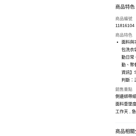
付款方式
商品特色
信用卡一
商品編號
11816104
超商取貨
商品特色
LINE Pay
面料與
包洗衣
Apple Pay
勤日常
街口支付
勤、聚
資訊】
悠遊付
判斷：
Google Pa
銷售重點
全支付
側邊綁帶細
面料垂墜度
全盈+PAY
工作天 ,
大哥付你
相關說明
商品相關分
【大哥付