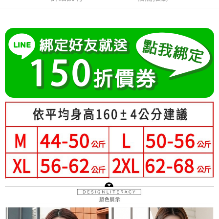
成交易。
Hami Point
AFTEE先享後付是「在收到商品之後才付款」的支付方式。 讓您購物簡單
3.實際核准額度、可分期數及費用金額請依後續交易確認頁面所載為準。
便利好安心！
相關說明
4.訂單成立30分鐘內，如未前往確認交易或遇審核未通過，訂單將自動取
１．簡單：不需註冊會員、不需綁卡、不需儲值。
「Hami Point」為中華電信所提供之點數服務，可於會員專區綁定中華電信
消。如遇「轉專審核」未通過狀況，表示未達大哥付你分期系統評分，恕無
２．便利：只要手機號碼，簡訊認證，即可結帳。
ATM付款
會員帳號後，即可在購物車使用 Hami Point 折抵消費金額 (1點等於1元)。
法說明評估內容。
３．安心：先確認商品／服務後，再付款。
【繳款方式說明】
1.分期款項不併入電信帳單，「大哥付你分期」於每月結算日後寄送繳費提
運送方式
【「AFTEE先享後付」結帳流程】
醒簡訊。
１．於結帳方式選擇「AFTEE先享後付」後，將跳轉至「AFTEE先享後付」
2.透過簡訊連結打開帳單後，可選擇「超商條碼／台灣大直營門市／銀行轉
全家付款取貨
結帳頁面，進行簡訊認證並確認金額後，即可完成結帳。
帳／街口支付／iPASS MONEY」等通路繳費。
２．訂單成立數日內，您將收到繳費通知簡訊。
每筆NT$80，滿NT$699(含以上)免運費
３．收到繳費通知簡訊後14天內，點擊此簡訊中的連結，可透過四大超商／
【注意事項】
ATM／網路銀行／等多元方式進行付款，方視為交易完成。
付款後全家取貨
1.本服務係由「台灣大哥大股份有限公司」（以下簡稱本公司）所提供，讓
※ 請注意：結帳手續完成當下不需立刻繳費，但若您需要取消訂單，請聯絡
用戶於交易時，得透過本服務購買商品或服務，並由商店將買賣／分期付款
每筆NT$80，滿NT$699(含以上)免運費
購買商品的店家。未經商家同意取消之訂單仍視為有效，需透過AFTEE先享
買賣價金債權讓與本公司後，依約使用本公司帳單繳交帳款。
後付繳納相關費用。
2.基於同意付款使用「大哥付你分期」之契約關係目的，商店將以您的個人
付款後萊爾富取貨
※ 交易是否成功請以「AFTEE先享後付 」之結帳頁面顯示為準，若有關於
資料（包含姓名、電話或地址）提供予台灣大哥大進項蒐集、處理及利用，
是否繳費成功／繳費後需取消欲退款等相關疑問，請聯繫「AFTEE先享後付
每筆NT$80，滿NT$699(含以上)免運費
由本公司與您本人進行分期帳單所需資料之確認、核對及更正。
客戶支援中心」
https://netprotections.freshdesk.com/support/home
3.完整用戶服務條款，請詳閱以下連結：
https://oppay.tw/userRule
7-11付款取貨
【注意事項】
每筆NT$80，滿NT$699(含以上)免運費
１．透過由恩沛科技股份有限公司提供之「AFTEE先享後付」服務完成之交
易，需依本服務之必要範圍內提供個人資料，並將交易相關給付款項請求債
付款後7-11取貨
權轉讓予恩沛科技股份有限公司。
２．關於個人資料處理事宜，請瀏覽以下網址：
每筆NT$80，滿NT$699(含以上)免運費
https://aftee.tw/terms/#terms3