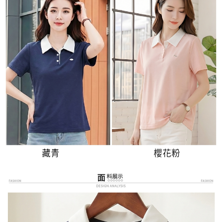
３．未成年的使用者請事先徵得法定代理人或監護人之同意方可使用
宅配
「AFTEE先享後付」，若未經同意申辦者引起之損失，本公司不負相關責
任。
每筆NT$70，滿NT$699(含以上)免運費
４．使用「AFTEE先享後付」時，將依據個別帳號之用戶狀況，依本公司即
時審查核予不同之上限額度；若仍有額度不足之情形，本公司將視審查結果
離島-郵局寄送
請求用戶進行身份認證。
每筆NT$90，滿NT$699(含以上)免運費
５．嚴禁一人註冊多個帳號或使用他人資訊註冊。若發現惡意使用之情形，
恩沛科技股份有限公司將有權停止該用戶之使用額度並採取法律行動。