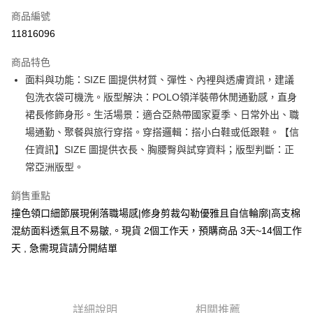
商品編號
超商取貨付款
11816096
LINE Pay
商品特色
Apple Pay
面料與功能：SIZE 圖提供材質、彈性、內裡與透膚資訊，建議
包洗衣袋可機洗。版型解決：POLO領洋裝帶休閒通勤感，直身
街口支付
裙長修飾身形。生活場景：適合亞熱帶國家夏季、日常外出、職
悠遊付
場通勤、聚餐與旅行穿搭。穿搭邏輯：搭小白鞋或低跟鞋。【信
任資訊】SIZE 圖提供衣長、胸腰臀與試穿資料；版型判斷：正
Google Pay
常亞洲版型。
全支付
銷售重點
全盈+PAY
撞色領口細節展現俐落職場感|修身剪裁勾勒優雅且自信輪廓|高支棉
混紡面料透氣且不易皺,。現貨 2個工作天，預購商品 3天~14個工作
大哥付你分期
天 , 急需現貨請分開結單
相關說明
【大哥付你分期使用說明】
AFTEE先享後付
1.本服務由台灣大哥大提供，台灣大哥大用戶可立即使用無須另外申請。
2.付款方式選擇「大哥付你分期」，訂單成立後會自動跳轉到大哥付的交易
相關說明
流程，驗證手機門號後，選擇欲分期的期數、繳款截止日，確認付款後即完
【關於「AFTEE先享後付」】
詳細說明
相關推薦