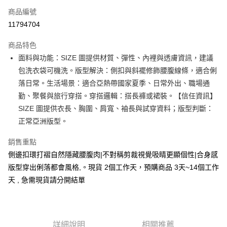
商品編號
超商取貨付款
11794704
LINE Pay
商品特色
Apple Pay
面料與功能：SIZE 圖提供材質、彈性、內裡與透膚資訊，建議
包洗衣袋可機洗。版型解決：側扣與斜襬修飾腰腹線條，適合俐
街口支付
落日常。生活場景：適合亞熱帶國家夏季、日常外出、職場通
悠遊付
勤、聚餐與旅行穿搭。穿搭邏輯：搭長褲或裙裝。【信任資訊】
SIZE 圖提供衣長、胸圍、肩寬、袖長與試穿資料；版型判斷：
Google Pay
正常亞洲版型。
全支付
銷售重點
全盈+PAY
側邊扣環打褶自然隱藏腰腹肉|不對稱剪裁視覺吸睛更顯個性|合身感
版型穿出俐落都會風格,。現貨 2個工作天，預購商品 3天~14個工作
大哥付你分期
天 , 急需現貨請分開結單
相關說明
【大哥付你分期使用說明】
AFTEE先享後付
1.本服務由台灣大哥大提供，台灣大哥大用戶可立即使用無須另外申請。
2.付款方式選擇「大哥付你分期」，訂單成立後會自動跳轉到大哥付的交易
相關說明
流程，驗證手機門號後，選擇欲分期的期數、繳款截止日，確認付款後即完
【關於「AFTEE先享後付」】
詳細說明
相關推薦