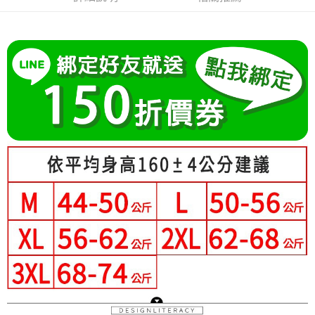
成交易。
Hami Point
AFTEE先享後付是「在收到商品之後才付款」的支付方式。 讓您購物簡單
3.實際核准額度、可分期數及費用金額請依後續交易確認頁面所載為準。
便利好安心！
相關說明
4.訂單成立30分鐘內，如未前往確認交易或遇審核未通過，訂單將自動取
１．簡單：不需註冊會員、不需綁卡、不需儲值。
「Hami Point」為中華電信所提供之點數服務，可於會員專區綁定中華電信
消。如遇「轉專審核」未通過狀況，表示未達大哥付你分期系統評分，恕無
２．便利：只要手機號碼，簡訊認證，即可結帳。
ATM付款
會員帳號後，即可在購物車使用 Hami Point 折抵消費金額 (1點等於1元)。
法說明評估內容。
３．安心：先確認商品／服務後，再付款。
【繳款方式說明】
1.分期款項不併入電信帳單，「大哥付你分期」於每月結算日後寄送繳費提
運送方式
【「AFTEE先享後付」結帳流程】
醒簡訊。
１．於結帳方式選擇「AFTEE先享後付」後，將跳轉至「AFTEE先享後付」
2.透過簡訊連結打開帳單後，可選擇「超商條碼／台灣大直營門市／銀行轉
全家付款取貨
結帳頁面，進行簡訊認證並確認金額後，即可完成結帳。
帳／街口支付／iPASS MONEY」等通路繳費。
２．訂單成立數日內，您將收到繳費通知簡訊。
每筆NT$80，滿NT$699(含以上)免運費
３．收到繳費通知簡訊後14天內，點擊此簡訊中的連結，可透過四大超商／
【注意事項】
ATM／網路銀行／等多元方式進行付款，方視為交易完成。
付款後全家取貨
1.本服務係由「台灣大哥大股份有限公司」（以下簡稱本公司）所提供，讓
※ 請注意：結帳手續完成當下不需立刻繳費，但若您需要取消訂單，請聯絡
用戶於交易時，得透過本服務購買商品或服務，並由商店將買賣／分期付款
每筆NT$80，滿NT$699(含以上)免運費
購買商品的店家。未經商家同意取消之訂單仍視為有效，需透過AFTEE先享
買賣價金債權讓與本公司後，依約使用本公司帳單繳交帳款。
後付繳納相關費用。
2.基於同意付款使用「大哥付你分期」之契約關係目的，商店將以您的個人
付款後萊爾富取貨
※ 交易是否成功請以「AFTEE先享後付 」之結帳頁面顯示為準，若有關於
資料（包含姓名、電話或地址）提供予台灣大哥大進項蒐集、處理及利用，
是否繳費成功／繳費後需取消欲退款等相關疑問，請聯繫「AFTEE先享後付
每筆NT$80，滿NT$699(含以上)免運費
由本公司與您本人進行分期帳單所需資料之確認、核對及更正。
客戶支援中心」
https://netprotections.freshdesk.com/support/home
3.完整用戶服務條款，請詳閱以下連結：
https://oppay.tw/userRule
7-11付款取貨
【注意事項】
每筆NT$80，滿NT$699(含以上)免運費
１．透過由恩沛科技股份有限公司提供之「AFTEE先享後付」服務完成之交
易，需依本服務之必要範圍內提供個人資料，並將交易相關給付款項請求債
付款後7-11取貨
權轉讓予恩沛科技股份有限公司。
２．關於個人資料處理事宜，請瀏覽以下網址：
每筆NT$80，滿NT$699(含以上)免運費
https://aftee.tw/terms/#terms3