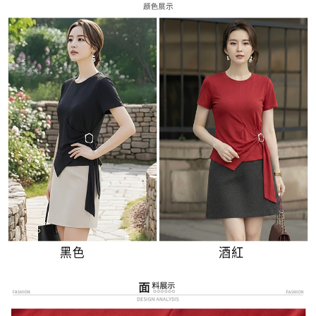
３．未成年的使用者請事先徵得法定代理人或監護人之同意方可使用
宅配
「AFTEE先享後付」，若未經同意申辦者引起之損失，本公司不負相關責
任。
每筆NT$70，滿NT$699(含以上)免運費
４．使用「AFTEE先享後付」時，將依據個別帳號之用戶狀況，依本公司即
時審查核予不同之上限額度；若仍有額度不足之情形，本公司將視審查結果
離島-郵局寄送
請求用戶進行身份認證。
每筆NT$90，滿NT$699(含以上)免運費
５．嚴禁一人註冊多個帳號或使用他人資訊註冊。若發現惡意使用之情形，
恩沛科技股份有限公司將有權停止該用戶之使用額度並採取法律行動。