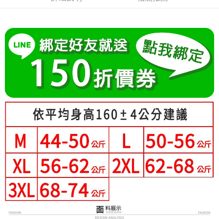
成交易。
Hami Point
AFTEE先享後付是「在收到商品之後才付款」的支付方式。 讓您購物簡單
3.實際核准額度、可分期數及費用金額請依後續交易確認頁面所載為準。
便利好安心！
相關說明
4.訂單成立30分鐘內，如未前往確認交易或遇審核未通過，訂單將自動取
１．簡單：不需註冊會員、不需綁卡、不需儲值。
「Hami Point」為中華電信所提供之點數服務，可於會員專區綁定中華電信
消。如遇「轉專審核」未通過狀況，表示未達大哥付你分期系統評分，恕無
２．便利：只要手機號碼，簡訊認證，即可結帳。
ATM付款
會員帳號後，即可在購物車使用 Hami Point 折抵消費金額 (1點等於1元)。
法說明評估內容。
３．安心：先確認商品／服務後，再付款。
【繳款方式說明】
1.分期款項不併入電信帳單，「大哥付你分期」於每月結算日後寄送繳費提
運送方式
【「AFTEE先享後付」結帳流程】
醒簡訊。
１．於結帳方式選擇「AFTEE先享後付」後，將跳轉至「AFTEE先享後付」
2.透過簡訊連結打開帳單後，可選擇「超商條碼／台灣大直營門市／銀行轉
全家付款取貨
結帳頁面，進行簡訊認證並確認金額後，即可完成結帳。
帳／街口支付／iPASS MONEY」等通路繳費。
２．訂單成立數日內，您將收到繳費通知簡訊。
每筆NT$80，滿NT$699(含以上)免運費
３．收到繳費通知簡訊後14天內，點擊此簡訊中的連結，可透過四大超商／
【注意事項】
ATM／網路銀行／等多元方式進行付款，方視為交易完成。
付款後全家取貨
1.本服務係由「台灣大哥大股份有限公司」（以下簡稱本公司）所提供，讓
※ 請注意：結帳手續完成當下不需立刻繳費，但若您需要取消訂單，請聯絡
用戶於交易時，得透過本服務購買商品或服務，並由商店將買賣／分期付款
每筆NT$80，滿NT$699(含以上)免運費
購買商品的店家。未經商家同意取消之訂單仍視為有效，需透過AFTEE先享
買賣價金債權讓與本公司後，依約使用本公司帳單繳交帳款。
後付繳納相關費用。
2.基於同意付款使用「大哥付你分期」之契約關係目的，商店將以您的個人
付款後萊爾富取貨
※ 交易是否成功請以「AFTEE先享後付 」之結帳頁面顯示為準，若有關於
資料（包含姓名、電話或地址）提供予台灣大哥大進項蒐集、處理及利用，
是否繳費成功／繳費後需取消欲退款等相關疑問，請聯繫「AFTEE先享後付
每筆NT$80，滿NT$699(含以上)免運費
由本公司與您本人進行分期帳單所需資料之確認、核對及更正。
客戶支援中心」
https://netprotections.freshdesk.com/support/home
3.完整用戶服務條款，請詳閱以下連結：
https://oppay.tw/userRule
7-11付款取貨
【注意事項】
每筆NT$80，滿NT$699(含以上)免運費
１．透過由恩沛科技股份有限公司提供之「AFTEE先享後付」服務完成之交
易，需依本服務之必要範圍內提供個人資料，並將交易相關給付款項請求債
付款後7-11取貨
權轉讓予恩沛科技股份有限公司。
２．關於個人資料處理事宜，請瀏覽以下網址：
每筆NT$80，滿NT$699(含以上)免運費
https://aftee.tw/terms/#terms3