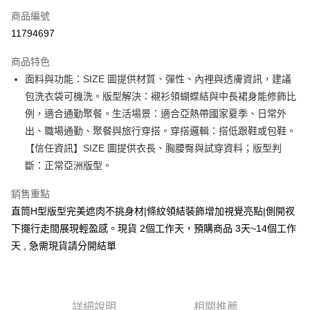
商品編號
超商取貨付款
11794697
LINE Pay
商品特色
Apple Pay
面料與功能：SIZE 圖提供材質、彈性、內裡與透膚資訊，建議
包洗衣袋可機洗。版型解決：襯衫領蝴蝶結與中長裙身能修飾比
街口支付
例，適合通勤聚餐。生活場景：適合亞熱帶國家夏季、日常外
悠遊付
出、職場通勤、聚餐與旅行穿搭。穿搭邏輯：搭低跟鞋或包鞋。
【信任資訊】SIZE 圖提供衣長、胸腰臀與試穿資料；版型判
Google Pay
斷：正常亞洲版型。
全支付
銷售重點
全盈+PAY
直筒H型版型完美遮肉不挑身材|條紋領結裝飾增加視覺亮點|側開衩
下擺行走間展現輕盈感。現貨 2個工作天，預購商品 3天~14個工作
大哥付你分期
天 , 急需現貨請分開結單
相關說明
【大哥付你分期使用說明】
AFTEE先享後付
1.本服務由台灣大哥大提供，台灣大哥大用戶可立即使用無須另外申請。
2.付款方式選擇「大哥付你分期」，訂單成立後會自動跳轉到大哥付的交易
相關說明
流程，驗證手機門號後，選擇欲分期的期數、繳款截止日，確認付款後即完
【關於「AFTEE先享後付」】
詳細說明
相關推薦