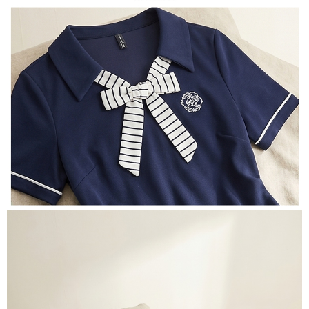
３．未成年的使用者請事先徵得法定代理人或監護人之同意方可使用
宅配
「AFTEE先享後付」，若未經同意申辦者引起之損失，本公司不負相關責
任。
每筆NT$70，滿NT$699(含以上)免運費
４．使用「AFTEE先享後付」時，將依據個別帳號之用戶狀況，依本公司即
時審查核予不同之上限額度；若仍有額度不足之情形，本公司將視審查結果
離島-郵局寄送
請求用戶進行身份認證。
每筆NT$90，滿NT$699(含以上)免運費
５．嚴禁一人註冊多個帳號或使用他人資訊註冊。若發現惡意使用之情形，
恩沛科技股份有限公司將有權停止該用戶之使用額度並採取法律行動。