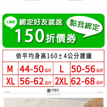
成交易。
Hami Point
AFTEE先享後付是「在收到商品之後才付款」的支付方式。 讓您購物簡單
3.實際核准額度、可分期數及費用金額請依後續交易確認頁面所載為準。
便利好安心！
相關說明
4.訂單成立30分鐘內，如未前往確認交易或遇審核未通過，訂單將自動取
１．簡單：不需註冊會員、不需綁卡、不需儲值。
「Hami Point」為中華電信所提供之點數服務，可於會員專區綁定中華電信
消。如遇「轉專審核」未通過狀況，表示未達大哥付你分期系統評分，恕無
２．便利：只要手機號碼，簡訊認證，即可結帳。
ATM付款
會員帳號後，即可在購物車使用 Hami Point 折抵消費金額 (1點等於1元)。
法說明評估內容。
３．安心：先確認商品／服務後，再付款。
【繳款方式說明】
1.分期款項不併入電信帳單，「大哥付你分期」於每月結算日後寄送繳費提
運送方式
【「AFTEE先享後付」結帳流程】
醒簡訊。
１．於結帳方式選擇「AFTEE先享後付」後，將跳轉至「AFTEE先享後付」
2.透過簡訊連結打開帳單後，可選擇「超商條碼／台灣大直營門市／銀行轉
全家付款取貨
結帳頁面，進行簡訊認證並確認金額後，即可完成結帳。
帳／街口支付／iPASS MONEY」等通路繳費。
２．訂單成立數日內，您將收到繳費通知簡訊。
每筆NT$80，滿NT$699(含以上)免運費
３．收到繳費通知簡訊後14天內，點擊此簡訊中的連結，可透過四大超商／
【注意事項】
ATM／網路銀行／等多元方式進行付款，方視為交易完成。
付款後全家取貨
1.本服務係由「台灣大哥大股份有限公司」（以下簡稱本公司）所提供，讓
※ 請注意：結帳手續完成當下不需立刻繳費，但若您需要取消訂單，請聯絡
用戶於交易時，得透過本服務購買商品或服務，並由商店將買賣／分期付款
每筆NT$80，滿NT$699(含以上)免運費
購買商品的店家。未經商家同意取消之訂單仍視為有效，需透過AFTEE先享
買賣價金債權讓與本公司後，依約使用本公司帳單繳交帳款。
後付繳納相關費用。
2.基於同意付款使用「大哥付你分期」之契約關係目的，商店將以您的個人
付款後萊爾富取貨
※ 交易是否成功請以「AFTEE先享後付 」之結帳頁面顯示為準，若有關於
資料（包含姓名、電話或地址）提供予台灣大哥大進項蒐集、處理及利用，
是否繳費成功／繳費後需取消欲退款等相關疑問，請聯繫「AFTEE先享後付
每筆NT$80，滿NT$699(含以上)免運費
由本公司與您本人進行分期帳單所需資料之確認、核對及更正。
客戶支援中心」
https://netprotections.freshdesk.com/support/home
3.完整用戶服務條款，請詳閱以下連結：
https://oppay.tw/userRule
7-11付款取貨
【注意事項】
每筆NT$80，滿NT$699(含以上)免運費
１．透過由恩沛科技股份有限公司提供之「AFTEE先享後付」服務完成之交
易，需依本服務之必要範圍內提供個人資料，並將交易相關給付款項請求債
付款後7-11取貨
權轉讓予恩沛科技股份有限公司。
２．關於個人資料處理事宜，請瀏覽以下網址：
每筆NT$80，滿NT$699(含以上)免運費
https://aftee.tw/terms/#terms3