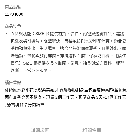
商品編號
超商取貨付款
11794690
LINE Pay
商品特色
Apple Pay
面料與功能：SIZE 圖提供材質、彈性、內裡與透膚資訊，建議
包洗衣袋可機洗。版型解決：無袖襯衫與水彩印花清爽，適合夏
街口支付
季通勤與外出。生活場景：適合亞熱帶國家夏季、日常外出、職
悠遊付
場通勤、聚餐與旅行穿搭。穿搭邏輯：搭牛仔褲或白褲。【信任
資訊】SIZE 圖提供衣長、胸圍、肩寬、袖長與試穿資料；版型
Google Pay
判斷：正常亞洲版型。
全支付
銷售重點
全盈+PAY
藝術感水彩印花展現柔美氣息|寬鬆廓形對身型包容度極高|輕盈透氣
面料夏季穿著不黏身。現貨 2個工作天，預購商品 3天~14個工作天
大哥付你分期
, 急需現貨請分開結單
相關說明
【大哥付你分期使用說明】
AFTEE先享後付
1.本服務由台灣大哥大提供，台灣大哥大用戶可立即使用無須另外申請。
2.付款方式選擇「大哥付你分期」，訂單成立後會自動跳轉到大哥付的交易
相關說明
流程，驗證手機門號後，選擇欲分期的期數、繳款截止日，確認付款後即完
【關於「AFTEE先享後付」】
詳細說明
相關推薦