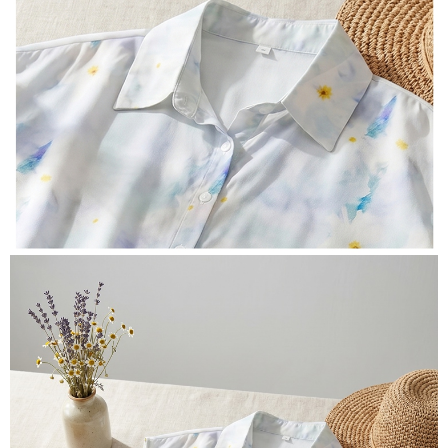
３．未成年的使用者請事先徵得法定代理人或監護人之同意方可使用
宅配
「AFTEE先享後付」，若未經同意申辦者引起之損失，本公司不負相關責
任。
每筆NT$70，滿NT$699(含以上)免運費
４．使用「AFTEE先享後付」時，將依據個別帳號之用戶狀況，依本公司即
時審查核予不同之上限額度；若仍有額度不足之情形，本公司將視審查結果
離島-郵局寄送
請求用戶進行身份認證。
每筆NT$90，滿NT$699(含以上)免運費
５．嚴禁一人註冊多個帳號或使用他人資訊註冊。若發現惡意使用之情形，
恩沛科技股份有限公司將有權停止該用戶之使用額度並採取法律行動。