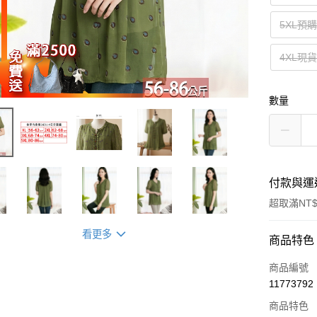
5XL預
4XL現
數量
付款與運
超取滿NT$
看更多
付款方式
商品特色
信用卡一
商品編號
11773792
超商取貨
商品特色