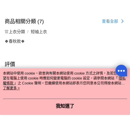
商品相關分類 (7)
查看全部
👚上衣分類
短袖上衣
🍀春秋款🍀
評價
喜歡這個商品嗎？購買後給他一個好評吧
本網站中使用 cookie，欲查詢有關本網站使用 cookie 方式之詳情，及若您不希
望在電腦上使用 cookie 時應如何變更電腦的 cookie 設定，請參閱本網站「
隱私
權條款
」之 Cookie 聲明。您繼續使用本網站即表示您同意本公司得按本網站使
本分類熱銷
全站排行
用條款之 Cookie 聲明使用 cookie。
了解更多 >
我知道了
熱門標籤