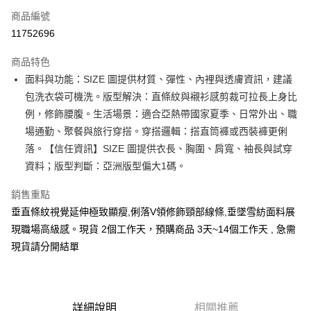
商品編號
超商取貨付款
11752696
LINE Pay
商品特色
Apple Pay
面料與功能：SIZE 圖提供材質、彈性、內裡與透膚資訊，建議
包洗衣袋可機洗。版型解決：直條紋與襯衫感剪裁可拉長上身比
街口支付
例，修飾腰腹。生活場景：適合亞熱帶國家夏季、日常外出、職
悠遊付
場通勤、聚餐與旅行穿搭。穿搭邏輯：搭直筒褲或西裝褲更俐
落。【信任資訊】SIZE 圖提供衣長、胸圍、肩寬、袖長與試穿
Google Pay
資料；版型判斷：亞洲版型偏大1碼。
全支付
銷售重點
全盈+PAY
垂直條紋視覺延伸極致顯瘦,俐落V領修飾頸部線條,垂墜雪紡面料展
現職場高級感。現貨 2個工作天，預購商品 3天~14個工作天 , 急需
大哥付你分期
現貨請分開結單
相關說明
【大哥付你分期使用說明】
AFTEE先享後付
1.本服務由台灣大哥大提供，台灣大哥大用戶可立即使用無須另外申請。
2.付款方式選擇「大哥付你分期」，訂單成立後會自動跳轉到大哥付的交易
相關說明
流程，驗證手機門號後，選擇欲分期的期數、繳款截止日，確認付款後即完
【關於「AFTEE先享後付」】
詳細說明
相關推薦