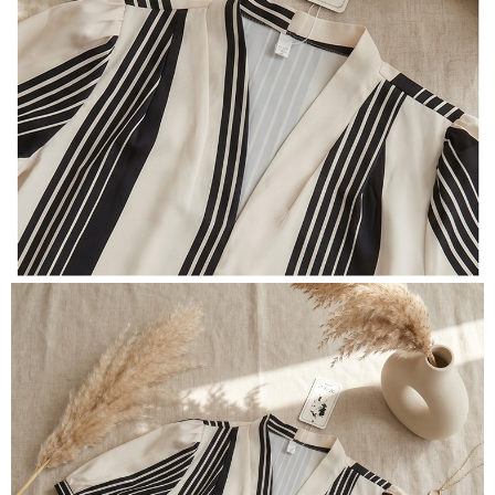
３．未成年的使用者請事先徵得法定代理人或監護人之同意方可使用
付款後7-11取貨
「AFTEE先享後付」，若未經同意申辦者引起之損失，本公司不負相關責
任。
每筆NT$80，滿NT$699(含以上)免運費
４．使用「AFTEE先享後付」時，將依據個別帳號之用戶狀況，依本公司即
時審查核予不同之上限額度；若仍有額度不足之情形，本公司將視審查結果
宅配
請求用戶進行身份認證。
每筆NT$70，滿NT$699(含以上)免運費
５．嚴禁一人註冊多個帳號或使用他人資訊註冊。若發現惡意使用之情形，
恩沛科技股份有限公司將有權停止該用戶之使用額度並採取法律行動。
離島-郵局寄送
每筆NT$90，滿NT$699(含以上)免運費
國家/地區配送
查看運費