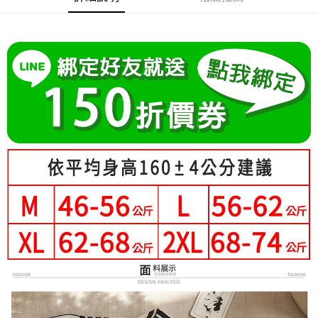
成交易。
Hami Point
AFTEE先享後付是「在收到商品之後才付款」的支付方式。 讓您購物簡單
3.實際核准額度、可分期數及費用金額請依後續交易確認頁面所載為準。
便利好安心！
相關說明
4.訂單成立30分鐘內，如未前往確認交易或遇審核未通過，訂單將自動取
１．簡單：不需註冊會員、不需綁卡、不需儲值。
「Hami Point」為中華電信所提供之點數服務，可於會員專區綁定中華電信
消。如遇「轉專審核」未通過狀況，表示未達大哥付你分期系統評分，恕無
２．便利：只要手機號碼，簡訊認證，即可結帳。
ATM付款
會員帳號後，即可在購物車使用 Hami Point 折抵消費金額 (1點等於1元)。
法說明評估內容。
３．安心：先確認商品／服務後，再付款。
【繳款方式說明】
1.分期款項不併入電信帳單，「大哥付你分期」於每月結算日後寄送繳費提
運送方式
【「AFTEE先享後付」結帳流程】
醒簡訊。
１．於結帳方式選擇「AFTEE先享後付」後，將跳轉至「AFTEE先享後付」
2.透過簡訊連結打開帳單後，可選擇「超商條碼／台灣大直營門市／銀行轉
全家付款取貨
結帳頁面，進行簡訊認證並確認金額後，即可完成結帳。
帳／街口支付／iPASS MONEY」等通路繳費。
２．訂單成立數日內，您將收到繳費通知簡訊。
每筆NT$80，滿NT$699(含以上)免運費
３．收到繳費通知簡訊後14天內，點擊此簡訊中的連結，可透過四大超商／
【注意事項】
ATM／網路銀行／等多元方式進行付款，方視為交易完成。
付款後全家取貨
1.本服務係由「台灣大哥大股份有限公司」（以下簡稱本公司）所提供，讓
※ 請注意：結帳手續完成當下不需立刻繳費，但若您需要取消訂單，請聯絡
用戶於交易時，得透過本服務購買商品或服務，並由商店將買賣／分期付款
每筆NT$80，滿NT$699(含以上)免運費
購買商品的店家。未經商家同意取消之訂單仍視為有效，需透過AFTEE先享
買賣價金債權讓與本公司後，依約使用本公司帳單繳交帳款。
後付繳納相關費用。
2.基於同意付款使用「大哥付你分期」之契約關係目的，商店將以您的個人
萊爾富取貨付款
※ 交易是否成功請以「AFTEE先享後付 」之結帳頁面顯示為準，若有關於
資料（包含姓名、電話或地址）提供予台灣大哥大進項蒐集、處理及利用，
是否繳費成功／繳費後需取消欲退款等相關疑問，請聯繫「AFTEE先享後付
每筆NT$80，滿NT$699(含以上)免運費
由本公司與您本人進行分期帳單所需資料之確認、核對及更正。
客戶支援中心」
https://netprotections.freshdesk.com/support/home
3.完整用戶服務條款，請詳閱以下連結：
https://oppay.tw/userRule
付款後萊爾富取貨
【注意事項】
每筆NT$80，滿NT$699(含以上)免運費
１．透過由恩沛科技股份有限公司提供之「AFTEE先享後付」服務完成之交
易，需依本服務之必要範圍內提供個人資料，並將交易相關給付款項請求債
7-11付款取貨
權轉讓予恩沛科技股份有限公司。
２．關於個人資料處理事宜，請瀏覽以下網址：
每筆NT$80，滿NT$699(含以上)免運費
https://aftee.tw/terms/#terms3