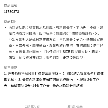
商品編號
超商取貨付款
11730373
LINE Pay
商品特色
Apple Pay
面料與功能：材質標示為針織，布料有彈性、無內裡且不透，建
議包洗衣袋可機洗。版型解決：針織V領可修飾頸部線條，XL-
街口支付
4XL 尺碼對大尺碼日常穿搭友善。生活場景：適合亞熱帶國家夏
悠遊付
季、日常外出、職場通勤、聚餐與旅行穿搭。穿搭邏輯：搭牛仔
褲、直筒褲或休閒褲。【信任資訊】SIZE 圖提供衣長、胸圍、
Google Pay
肩寬、袖長與試穿資料；版型判斷：正常亞洲版型。
全支付
銷售重點
全盈+PAY
1. 經典條紋拼貼設計打造豐富層次感。 2. 圓領結合寬鬆版型打造慵
懶氣息。 3. 優質面料確保穿著時的透氣與舒適。。現貨 2個工作
大哥付你分期
天，預購商品 3天~14個工作天 , 急需現貨請分開結單
相關說明
【大哥付你分期使用說明】
AFTEE先享後付
1.本服務由台灣大哥大提供，台灣大哥大用戶可立即使用無須另外申請。
2.付款方式選擇「大哥付你分期」，訂單成立後會自動跳轉到大哥付的交易
相關說明
流程，驗證手機門號後，選擇欲分期的期數、繳款截止日，確認付款後即完
【關於「AFTEE先享後付」】
詳細說明
相關推薦