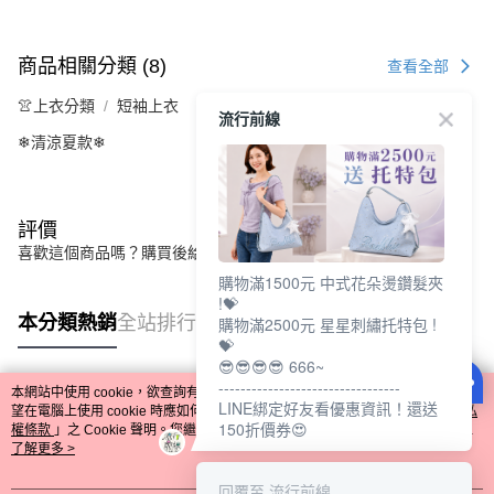
商品相關分類 (8)
查看全部
👚上衣分類
短袖上衣
流行前線
❄清涼夏款❄
評價
喜歡這個商品嗎？購買後給他一個好評吧
購物滿1500元 中式花朵燙鑽髮夾
!💝
本分類熱銷
全站排行
購物滿2500元 星星刺繡托特包 !
💝
😎😎😎😎 666~
---------------------------------
本網站中使用 cookie，欲查詢有關本網站使用 cookie 方式之詳情，及若您不希
LINE綁定好友看優惠資訊！還送
熱門標籤
望在電腦上使用 cookie 時應如何變更電腦的 cookie 設定，請參閱本網站「
隱私
150折價券😍
權條款
」之 Cookie 聲明。您繼續使用本網站即表示您同意本公司得按本網站使
用條款之 Cookie 聲明使用 cookie。
了解更多 >
回覆至 流行前線