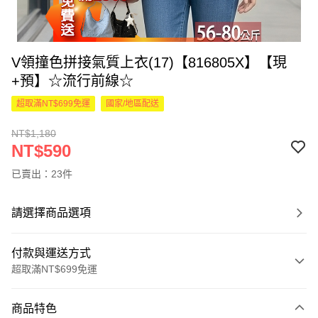
V領撞色拼接氣質上衣(17)【816805X】【現
+預】☆流行前線☆
超取滿NT$699免運
國家/地區配送
NT$1,180
NT$590
已賣出：23件
請選擇商品選項
付款與運送方式
超取滿NT$699免運
付款方式
商品特色
信用卡一次付款