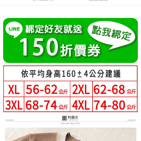
成交易。
Hami Point
AFTEE先享後付是「在收到商品之後才付款」的支付方式。 讓您購物簡單
3.實際核准額度、可分期數及費用金額請依後續交易確認頁面所載為準。
便利好安心！
相關說明
4.訂單成立30分鐘內，如未前往確認交易或遇審核未通過，訂單將自動取
１．簡單：不需註冊會員、不需綁卡、不需儲值。
「Hami Point」為中華電信所提供之點數服務，可於會員專區綁定中華電信
消。如遇「轉專審核」未通過狀況，表示未達大哥付你分期系統評分，恕無
２．便利：只要手機號碼，簡訊認證，即可結帳。
ATM付款
會員帳號後，即可在購物車使用 Hami Point 折抵消費金額 (1點等於1元)。
法說明評估內容。
３．安心：先確認商品／服務後，再付款。
【繳款方式說明】
1.分期款項不併入電信帳單，「大哥付你分期」於每月結算日後寄送繳費提
運送方式
【「AFTEE先享後付」結帳流程】
醒簡訊。
１．於結帳方式選擇「AFTEE先享後付」後，將跳轉至「AFTEE先享後付」
2.透過簡訊連結打開帳單後，可選擇「超商條碼／台灣大直營門市／銀行轉
全家付款取貨
結帳頁面，進行簡訊認證並確認金額後，即可完成結帳。
帳／街口支付／iPASS MONEY」等通路繳費。
２．訂單成立數日內，您將收到繳費通知簡訊。
每筆NT$80，滿NT$699(含以上)免運費
３．收到繳費通知簡訊後14天內，點擊此簡訊中的連結，可透過四大超商／
【注意事項】
ATM／網路銀行／等多元方式進行付款，方視為交易完成。
付款後全家取貨
1.本服務係由「台灣大哥大股份有限公司」（以下簡稱本公司）所提供，讓
※ 請注意：結帳手續完成當下不需立刻繳費，但若您需要取消訂單，請聯絡
用戶於交易時，得透過本服務購買商品或服務，並由商店將買賣／分期付款
每筆NT$80，滿NT$699(含以上)免運費
購買商品的店家。未經商家同意取消之訂單仍視為有效，需透過AFTEE先享
買賣價金債權讓與本公司後，依約使用本公司帳單繳交帳款。
後付繳納相關費用。
2.基於同意付款使用「大哥付你分期」之契約關係目的，商店將以您的個人
付款後萊爾富取貨
※ 交易是否成功請以「AFTEE先享後付 」之結帳頁面顯示為準，若有關於
資料（包含姓名、電話或地址）提供予台灣大哥大進項蒐集、處理及利用，
是否繳費成功／繳費後需取消欲退款等相關疑問，請聯繫「AFTEE先享後付
每筆NT$80，滿NT$699(含以上)免運費
由本公司與您本人進行分期帳單所需資料之確認、核對及更正。
客戶支援中心」
https://netprotections.freshdesk.com/support/home
3.完整用戶服務條款，請詳閱以下連結：
https://oppay.tw/userRule
7-11付款取貨
【注意事項】
每筆NT$80，滿NT$699(含以上)免運費
１．透過由恩沛科技股份有限公司提供之「AFTEE先享後付」服務完成之交
易，需依本服務之必要範圍內提供個人資料，並將交易相關給付款項請求債
付款後7-11取貨
權轉讓予恩沛科技股份有限公司。
２．關於個人資料處理事宜，請瀏覽以下網址：
每筆NT$80，滿NT$699(含以上)免運費
https://aftee.tw/terms/#terms3