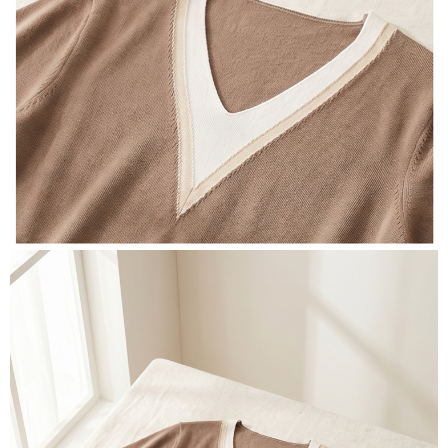
３．未成年的使用者請事先徵得法定代理人或監護人之同意方可使用
宅配
「AFTEE先享後付」，若未經同意申辦者引起之損失，本公司不負相關責
任。
每筆NT$70，滿NT$699(含以上)免運費
４．使用「AFTEE先享後付」時，將依據個別帳號之用戶狀況，依本公司即
時審查核予不同之上限額度；若仍有額度不足之情形，本公司將視審查結果
離島-郵局寄送
請求用戶進行身份認證。
每筆NT$90，滿NT$699(含以上)免運費
５．嚴禁一人註冊多個帳號或使用他人資訊註冊。若發現惡意使用之情形，
恩沛科技股份有限公司將有權停止該用戶之使用額度並採取法律行動。
國家/地區配送
查看運費