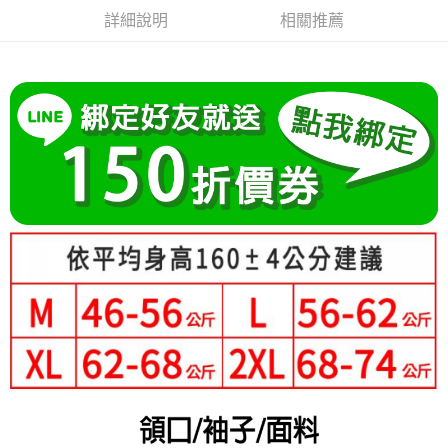
成交易。
Hami Point
AFTEE先享後付是「在收到商品之後才付款」的支付方式。 讓您購物簡單
詳細說明
相關推薦
3.實際核准額度、可分期數及費用金額請依後續交易確認頁面所載為準。
便利好安心！
相關說明
4.訂單成立30分鐘內，如未前往確認交易或遇審核未通過，訂單將自動取
１．簡單：不需註冊會員、不需綁卡、不需儲值。
「Hami Point」為中華電信所提供之點數服務，可於會員專區綁定中華電信
消。如遇「轉專審核」未通過狀況，表示未達大哥付你分期系統評分，恕無
２．便利：只要手機號碼，簡訊認證，即可結帳。
ATM付款
會員帳號後，即可在購物車使用 Hami Point 折抵消費金額 (1點等於1元)。
法說明評估內容。
３．安心：先確認商品／服務後，再付款。
【繳款方式說明】
1.分期款項不併入電信帳單，「大哥付你分期」於每月結算日後寄送繳費提
運送方式
【「AFTEE先享後付」結帳流程】
醒簡訊。
１．於結帳方式選擇「AFTEE先享後付」後，將跳轉至「AFTEE先享後付」
2.透過簡訊連結打開帳單後，可選擇「超商條碼／台灣大直營門市／銀行轉
全家付款取貨
結帳頁面，進行簡訊認證並確認金額後，即可完成結帳。
帳／街口支付／iPASS MONEY」等通路繳費。
２．訂單成立數日內，您將收到繳費通知簡訊。
每筆NT$80，滿NT$699(含以上)免運費
３．收到繳費通知簡訊後14天內，點擊此簡訊中的連結，可透過四大超商／
【注意事項】
ATM／網路銀行／等多元方式進行付款，方視為交易完成。
付款後全家取貨
1.本服務係由「台灣大哥大股份有限公司」（以下簡稱本公司）所提供，讓
※ 請注意：結帳手續完成當下不需立刻繳費，但若您需要取消訂單，請聯絡
用戶於交易時，得透過本服務購買商品或服務，並由商店將買賣／分期付款
每筆NT$80，滿NT$699(含以上)免運費
購買商品的店家。未經商家同意取消之訂單仍視為有效，需透過AFTEE先享
買賣價金債權讓與本公司後，依約使用本公司帳單繳交帳款。
後付繳納相關費用。
2.基於同意付款使用「大哥付你分期」之契約關係目的，商店將以您的個人
付款後萊爾富取貨
※ 交易是否成功請以「AFTEE先享後付 」之結帳頁面顯示為準，若有關於
資料（包含姓名、電話或地址）提供予台灣大哥大進項蒐集、處理及利用，
是否繳費成功／繳費後需取消欲退款等相關疑問，請聯繫「AFTEE先享後付
每筆NT$80，滿NT$699(含以上)免運費
由本公司與您本人進行分期帳單所需資料之確認、核對及更正。
客戶支援中心」
https://netprotections.freshdesk.com/support/home
3.完整用戶服務條款，請詳閱以下連結：
https://oppay.tw/userRule
7-11付款取貨
【注意事項】
每筆NT$80，滿NT$699(含以上)免運費
１．透過由恩沛科技股份有限公司提供之「AFTEE先享後付」服務完成之交
易，需依本服務之必要範圍內提供個人資料，並將交易相關給付款項請求債
付款後7-11取貨
權轉讓予恩沛科技股份有限公司。
２．關於個人資料處理事宜，請瀏覽以下網址：
每筆NT$80，滿NT$699(含以上)免運費
https://aftee.tw/terms/#terms3