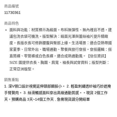
商品編號
超商取貨付款
11730361
LINE Pay
商品特色
Apple Pay
面料與功能：材質標示為緞面，布料無彈性、無內裡且不透，建
議包洗衣袋可機洗。版型解決：緞面光澤與蕾絲袖片提升精緻
街口支付
度，長版衣長可修飾腰腹與臀部上緣。生活場景：適合亞熱帶國
悠遊付
家夏季、日常外出、職場通勤、聚餐與旅行穿搭。穿搭邏輯：搭
直筒褲、窄管褲或白色長褲，適合成熟通勤風。【信任資訊】
Google Pay
SIZE 圖提供衣長、胸圍、肩寬、袖長與試穿資料；版型判斷：
全支付
正常亞洲版型。
全盈+PAY
銷售重點
1. 深V領口設計視覺延伸頸部顯臉小。 2. 輕盈刺繡透紗袖巧妙遮掩
大哥付你分期
手臂贅肉。 3. 絲滑觸感面料穿出高級通勤質感。。現貨 2個工作
相關說明
【大哥付你分期使用說明】
天，預購商品 3天~14個工作天 , 急需現貨請分開結單
AFTEE先享後付
1.本服務由台灣大哥大提供，台灣大哥大用戶可立即使用無須另外申請。
2.付款方式選擇「大哥付你分期」，訂單成立後會自動跳轉到大哥付的交易
相關說明
流程，驗證手機門號後，選擇欲分期的期數、繳款截止日，確認付款後即完
【關於「AFTEE先享後付」】