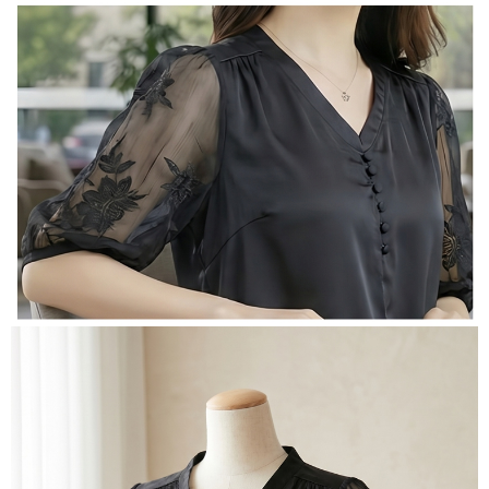
３．未成年的使用者請事先徵得法定代理人或監護人之同意方可使用
宅配
「AFTEE先享後付」，若未經同意申辦者引起之損失，本公司不負相關責
任。
每筆NT$70，滿NT$699(含以上)免運費
４．使用「AFTEE先享後付」時，將依據個別帳號之用戶狀況，依本公司即
時審查核予不同之上限額度；若仍有額度不足之情形，本公司將視審查結果
離島-郵局寄送
請求用戶進行身份認證。
每筆NT$90，滿NT$699(含以上)免運費
５．嚴禁一人註冊多個帳號或使用他人資訊註冊。若發現惡意使用之情形，
恩沛科技股份有限公司將有權停止該用戶之使用額度並採取法律行動。
國家/地區配送
查看運費