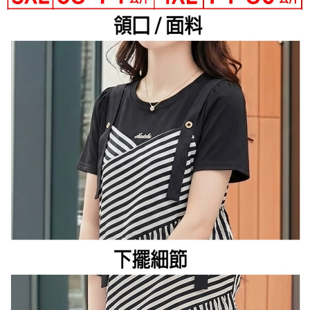
３．未成年的使用者請事先徵得法定代理人或監護人之同意方可使用
宅配
「AFTEE先享後付」，若未經同意申辦者引起之損失，本公司不負相關責
任。
每筆NT$70，滿NT$699(含以上)免運費
４．使用「AFTEE先享後付」時，將依據個別帳號之用戶狀況，依本公司即
時審查核予不同之上限額度；若仍有額度不足之情形，本公司將視審查結果
離島-郵局寄送
請求用戶進行身份認證。
每筆NT$90，滿NT$699(含以上)免運費
５．嚴禁一人註冊多個帳號或使用他人資訊註冊。若發現惡意使用之情形，
恩沛科技股份有限公司將有權停止該用戶之使用額度並採取法律行動。
國家/地區配送
查看運費