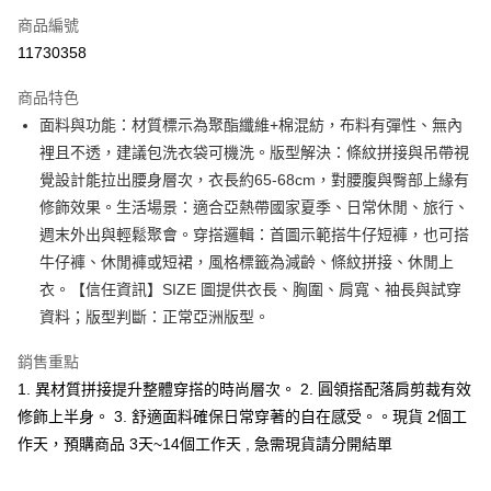
商品編號
超商取貨付款
11730358
LINE Pay
商品特色
Apple Pay
面料與功能：材質標示為聚酯纖維+棉混紡，布料有彈性、無內
裡且不透，建議包洗衣袋可機洗。版型解決：條紋拼接與吊帶視
街口支付
覺設計能拉出腰身層次，衣長約65-68cm，對腰腹與臀部上緣有
悠遊付
修飾效果。生活場景：適合亞熱帶國家夏季、日常休閒、旅行、
週末外出與輕鬆聚會。穿搭邏輯：首圖示範搭牛仔短褲，也可搭
Google Pay
牛仔褲、休閒褲或短裙，風格標籤為減齡、條紋拼接、休閒上
全支付
衣。【信任資訊】SIZE 圖提供衣長、胸圍、肩寬、袖長與試穿
資料；版型判斷：正常亞洲版型。
全盈+PAY
銷售重點
大哥付你分期
1. 異材質拼接提升整體穿搭的時尚層次。 2. 圓領搭配落肩剪裁有效
相關說明
【大哥付你分期使用說明】
修飾上半身。 3. 舒適面料確保日常穿著的自在感受。。現貨 2個工
AFTEE先享後付
1.本服務由台灣大哥大提供，台灣大哥大用戶可立即使用無須另外申請。
作天，預購商品 3天~14個工作天 , 急需現貨請分開結單
2.付款方式選擇「大哥付你分期」，訂單成立後會自動跳轉到大哥付的交易
相關說明
流程，驗證手機門號後，選擇欲分期的期數、繳款截止日，確認付款後即完
【關於「AFTEE先享後付」】