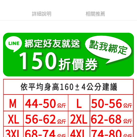
成交易。
Hami Point
AFTEE先享後付是「在收到商品之後才付款」的支付方式。 讓您購物簡單
3.實際核准額度、可分期數及費用金額請依後續交易確認頁面所載為準。
便利好安心！
相關說明
4.訂單成立30分鐘內，如未前往確認交易或遇審核未通過，訂單將自動取
詳細說明
相關推薦
１．簡單：不需註冊會員、不需綁卡、不需儲值。
「Hami Point」為中華電信所提供之點數服務，可於會員專區綁定中華電信
消。如遇「轉專審核」未通過狀況，表示未達大哥付你分期系統評分，恕無
２．便利：只要手機號碼，簡訊認證，即可結帳。
ATM付款
會員帳號後，即可在購物車使用 Hami Point 折抵消費金額 (1點等於1元)。
法說明評估內容。
３．安心：先確認商品／服務後，再付款。
【繳款方式說明】
1.分期款項不併入電信帳單，「大哥付你分期」於每月結算日後寄送繳費提
運送方式
【「AFTEE先享後付」結帳流程】
醒簡訊。
１．於結帳方式選擇「AFTEE先享後付」後，將跳轉至「AFTEE先享後付」
2.透過簡訊連結打開帳單後，可選擇「超商條碼／台灣大直營門市／銀行轉
全家付款取貨
結帳頁面，進行簡訊認證並確認金額後，即可完成結帳。
帳／街口支付／iPASS MONEY」等通路繳費。
２．訂單成立數日內，您將收到繳費通知簡訊。
每筆NT$80，滿NT$699(含以上)免運費
３．收到繳費通知簡訊後14天內，點擊此簡訊中的連結，可透過四大超商／
【注意事項】
ATM／網路銀行／等多元方式進行付款，方視為交易完成。
付款後全家取貨
1.本服務係由「台灣大哥大股份有限公司」（以下簡稱本公司）所提供，讓
※ 請注意：結帳手續完成當下不需立刻繳費，但若您需要取消訂單，請聯絡
用戶於交易時，得透過本服務購買商品或服務，並由商店將買賣／分期付款
每筆NT$80，滿NT$699(含以上)免運費
購買商品的店家。未經商家同意取消之訂單仍視為有效，需透過AFTEE先享
買賣價金債權讓與本公司後，依約使用本公司帳單繳交帳款。
後付繳納相關費用。
2.基於同意付款使用「大哥付你分期」之契約關係目的，商店將以您的個人
付款後萊爾富取貨
※ 交易是否成功請以「AFTEE先享後付 」之結帳頁面顯示為準，若有關於
資料（包含姓名、電話或地址）提供予台灣大哥大進項蒐集、處理及利用，
是否繳費成功／繳費後需取消欲退款等相關疑問，請聯繫「AFTEE先享後付
每筆NT$80，滿NT$699(含以上)免運費
由本公司與您本人進行分期帳單所需資料之確認、核對及更正。
客戶支援中心」
https://netprotections.freshdesk.com/support/home
3.完整用戶服務條款，請詳閱以下連結：
https://oppay.tw/userRule
7-11付款取貨
【注意事項】
每筆NT$80，滿NT$699(含以上)免運費
１．透過由恩沛科技股份有限公司提供之「AFTEE先享後付」服務完成之交
易，需依本服務之必要範圍內提供個人資料，並將交易相關給付款項請求債
付款後7-11取貨
權轉讓予恩沛科技股份有限公司。
２．關於個人資料處理事宜，請瀏覽以下網址：
每筆NT$80，滿NT$699(含以上)免運費
https://aftee.tw/terms/#terms3