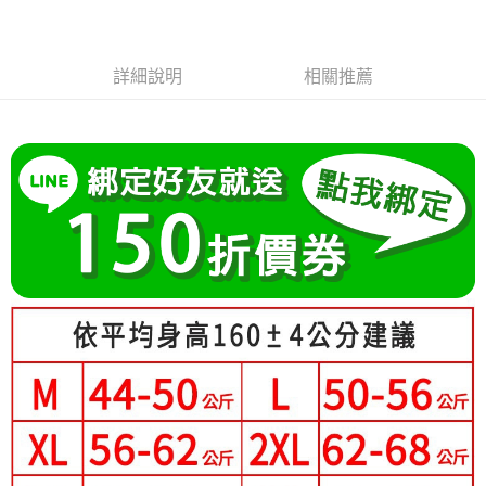
成交易。
Hami Point
AFTEE先享後付是「在收到商品之後才付款」的支付方式。 讓您購物簡單
3.實際核准額度、可分期數及費用金額請依後續交易確認頁面所載為準。
便利好安心！
相關說明
4.訂單成立30分鐘內，如未前往確認交易或遇審核未通過，訂單將自動取
１．簡單：不需註冊會員、不需綁卡、不需儲值。
「Hami Point」為中華電信所提供之點數服務，可於會員專區綁定中華電信
消。如遇「轉專審核」未通過狀況，表示未達大哥付你分期系統評分，恕無
２．便利：只要手機號碼，簡訊認證，即可結帳。
ATM付款
詳細說明
相關推薦
會員帳號後，即可在購物車使用 Hami Point 折抵消費金額 (1點等於1元)。
法說明評估內容。
３．安心：先確認商品／服務後，再付款。
【繳款方式說明】
1.分期款項不併入電信帳單，「大哥付你分期」於每月結算日後寄送繳費提
運送方式
【「AFTEE先享後付」結帳流程】
醒簡訊。
１．於結帳方式選擇「AFTEE先享後付」後，將跳轉至「AFTEE先享後付」
2.透過簡訊連結打開帳單後，可選擇「超商條碼／台灣大直營門市／銀行轉
全家付款取貨
結帳頁面，進行簡訊認證並確認金額後，即可完成結帳。
帳／街口支付／iPASS MONEY」等通路繳費。
２．訂單成立數日內，您將收到繳費通知簡訊。
每筆NT$80，滿NT$699(含以上)免運費
３．收到繳費通知簡訊後14天內，點擊此簡訊中的連結，可透過四大超商／
【注意事項】
ATM／網路銀行／等多元方式進行付款，方視為交易完成。
付款後全家取貨
1.本服務係由「台灣大哥大股份有限公司」（以下簡稱本公司）所提供，讓
※ 請注意：結帳手續完成當下不需立刻繳費，但若您需要取消訂單，請聯絡
用戶於交易時，得透過本服務購買商品或服務，並由商店將買賣／分期付款
每筆NT$80，滿NT$699(含以上)免運費
購買商品的店家。未經商家同意取消之訂單仍視為有效，需透過AFTEE先享
買賣價金債權讓與本公司後，依約使用本公司帳單繳交帳款。
後付繳納相關費用。
2.基於同意付款使用「大哥付你分期」之契約關係目的，商店將以您的個人
付款後萊爾富取貨
※ 交易是否成功請以「AFTEE先享後付 」之結帳頁面顯示為準，若有關於
資料（包含姓名、電話或地址）提供予台灣大哥大進項蒐集、處理及利用，
是否繳費成功／繳費後需取消欲退款等相關疑問，請聯繫「AFTEE先享後付
每筆NT$80，滿NT$699(含以上)免運費
由本公司與您本人進行分期帳單所需資料之確認、核對及更正。
客戶支援中心」
https://netprotections.freshdesk.com/support/home
3.完整用戶服務條款，請詳閱以下連結：
https://oppay.tw/userRule
7-11付款取貨
【注意事項】
每筆NT$80，滿NT$699(含以上)免運費
１．透過由恩沛科技股份有限公司提供之「AFTEE先享後付」服務完成之交
易，需依本服務之必要範圍內提供個人資料，並將交易相關給付款項請求債
付款後7-11取貨
權轉讓予恩沛科技股份有限公司。
２．關於個人資料處理事宜，請瀏覽以下網址：
每筆NT$80，滿NT$699(含以上)免運費
https://aftee.tw/terms/#terms3