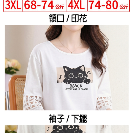
３．未成年的使用者請事先徵得法定代理人或監護人之同意方可使用
宅配
「AFTEE先享後付」，若未經同意申辦者引起之損失，本公司不負相關責
任。
每筆NT$70，滿NT$699(含以上)免運費
４．使用「AFTEE先享後付」時，將依據個別帳號之用戶狀況，依本公司即
時審查核予不同之上限額度；若仍有額度不足之情形，本公司將視審查結果
離島-郵局寄送
請求用戶進行身份認證。
每筆NT$90，滿NT$699(含以上)免運費
５．嚴禁一人註冊多個帳號或使用他人資訊註冊。若發現惡意使用之情形，
恩沛科技股份有限公司將有權停止該用戶之使用額度並採取法律行動。
國家/地區配送
查看運費