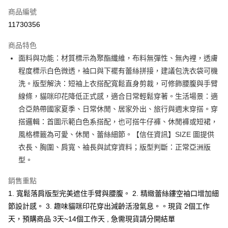
商品編號
超商取貨付款
11730356
LINE Pay
商品特色
Apple Pay
面料與功能：材質標示為聚酯纖維，布料無彈性、無內裡，透膚
程度標示白色微透，袖口與下襬有蕾絲拼接，建議包洗衣袋可機
街口支付
洗。版型解決：短袖上衣搭配寬鬆直身剪裁，可修飾腰腹與手臂
悠遊付
線條，貓咪印花降低正式感，適合日常輕鬆穿著。生活場景：適
合亞熱帶國家夏季、日常休閒、居家外出、旅行與週末穿搭。穿
Google Pay
搭邏輯：首圖示範白色系搭配，也可搭牛仔褲、休閒褲或短裙，
全支付
風格標籤為可愛、休閒、蕾絲細節。【信任資訊】SIZE 圖提供
衣長、胸圍、肩寬、袖長與試穿資料；版型判斷：正常亞洲版
全盈+PAY
型。
大哥付你分期
銷售重點
相關說明
【大哥付你分期使用說明】
1. 寬鬆落肩版型完美遮住手臂與腰腹。 2. 精緻蕾絲鏤空袖口增加細
AFTEE先享後付
1.本服務由台灣大哥大提供，台灣大哥大用戶可立即使用無須另外申請。
節設計感。 3. 趣味貓咪印花穿出減齡活潑氣息。。現貨 2個工作
2.付款方式選擇「大哥付你分期」，訂單成立後會自動跳轉到大哥付的交易
相關說明
天，預購商品 3天~14個工作天 , 急需現貨請分開結單
流程，驗證手機門號後，選擇欲分期的期數、繳款截止日，確認付款後即完
【關於「AFTEE先享後付」】