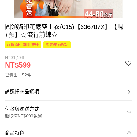
圓領貓印花鏤空上衣(015)【636787X】【現
+預】☆流行前線☆
超取滿NT$699免運
國家/地區配送
NT$1,198
NT$599
已賣出：52件
請選擇商品選項
付款與運送方式
超取滿NT$699免運
付款方式
商品特色
信用卡一次付款