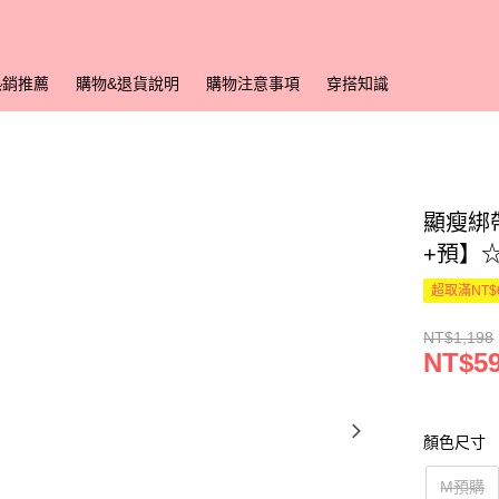
熱銷推薦
購物&退貨說明
購物注意事項
穿搭知識
顯瘦綁帶
+預】
超取滿NT$
NT$1,198
NT$5
顏色尺寸
M預購