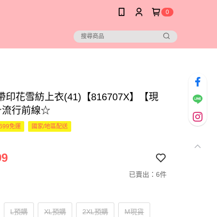
0
印花雪紡上衣(41)【816707X】【現
☆流行前線☆
699免運
國家/地區配送
99
已賣出：6件
L預購
XL預購
2XL預購
M現貨