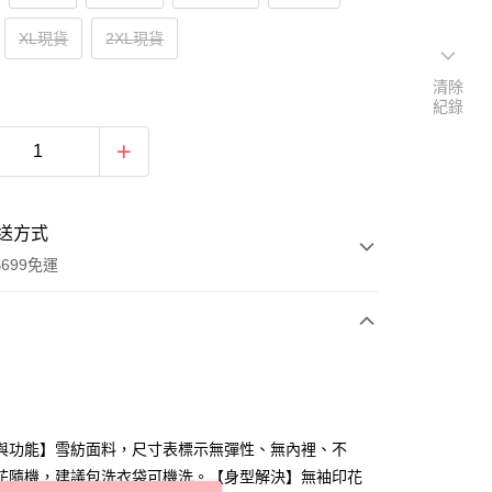
XL現貨
2XL現貨
清除
紀錄
送方式
699免運
次付款
付款
與功能】雪紡面料，尺寸表標示無彈性、無內裡、不
花隨機，建議包洗衣袋可機洗。【身型解決】無袖印花