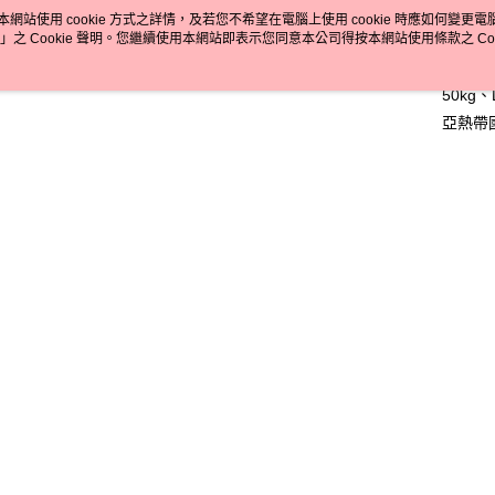
上衣搭
本網站使用 cookie 方式之詳情，及若您不希望在電腦上使用 cookie 時應如何變更電腦的
街口支付
」之 Cookie 聲明。您繼續使用本網站即表示您同意本公司得按本網站使用條款之 Coo
款適合
略放鬆；
悠遊付
50kg、
Google Pa
亞熱帶
搭。【
全支付
資訊】
全盈+PAY
判斷：
大哥付你
銷售重點
相關說明
側綁帶細
【大哥付
受,寬鬆短
AFTEE先
1.本服務
3天~14
2.付款方
相關說明
流程，驗
【關於「A
Hami Poin
完成交易
AFTEE
3.實際核
便利好安
相關說明
商品相關分
4.訂單成
１．簡單
「Hami
消。如遇
ATM付款
２．便利
信會員帳號後
👚上衣分
無法說明
３．安心
元)。
分享
【繳款方
❄清涼夏款
1.分期款
【「AFT