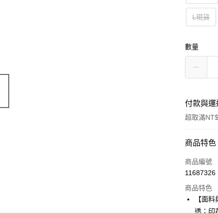
L現貨
數量
付款與運
超取滿NT$
付款方式
商品特色
信用卡一
商品編號
11687326
超商取貨
商品特色
LINE Pay
【面料
透；印
Apple Pay