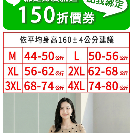
成交易。
Hami Point
AFTEE先享後付是「在收到商品之後才付款」的支付方式。 讓您購物簡單
3.實際核准額度、可分期數及費用金額請依後續交易確認頁面所載為準。
便利好安心！
相關說明
4.訂單成立30分鐘內，如未前往確認交易或遇審核未通過，訂單將自動取
１．簡單：不需註冊會員、不需綁卡、不需儲值。
「Hami Point」為中華電信所提供之點數服務，可於會員專區綁定中華電信
消。如遇「轉專審核」未通過狀況，表示未達大哥付你分期系統評分，恕無
２．便利：只要手機號碼，簡訊認證，即可結帳。
ATM付款
會員帳號後，即可在購物車使用 Hami Point 折抵消費金額 (1點等於1元)。
法說明評估內容。
３．安心：先確認商品／服務後，再付款。
【繳款方式說明】
1.分期款項不併入電信帳單，「大哥付你分期」於每月結算日後寄送繳費提
運送方式
【「AFTEE先享後付」結帳流程】
醒簡訊。
１．於結帳方式選擇「AFTEE先享後付」後，將跳轉至「AFTEE先享後付」
2.透過簡訊連結打開帳單後，可選擇「超商條碼／台灣大直營門市／銀行轉
全家付款取貨
結帳頁面，進行簡訊認證並確認金額後，即可完成結帳。
帳／街口支付／iPASS MONEY」等通路繳費。
２．訂單成立數日內，您將收到繳費通知簡訊。
每筆NT$80，滿NT$699(含以上)免運費
３．收到繳費通知簡訊後14天內，點擊此簡訊中的連結，可透過四大超商／
【注意事項】
ATM／網路銀行／等多元方式進行付款，方視為交易完成。
付款後全家取貨
1.本服務係由「台灣大哥大股份有限公司」（以下簡稱本公司）所提供，讓
※ 請注意：結帳手續完成當下不需立刻繳費，但若您需要取消訂單，請聯絡
用戶於交易時，得透過本服務購買商品或服務，並由商店將買賣／分期付款
每筆NT$80，滿NT$699(含以上)免運費
購買商品的店家。未經商家同意取消之訂單仍視為有效，需透過AFTEE先享
買賣價金債權讓與本公司後，依約使用本公司帳單繳交帳款。
後付繳納相關費用。
2.基於同意付款使用「大哥付你分期」之契約關係目的，商店將以您的個人
付款後萊爾富取貨
※ 交易是否成功請以「AFTEE先享後付 」之結帳頁面顯示為準，若有關於
資料（包含姓名、電話或地址）提供予台灣大哥大進項蒐集、處理及利用，
是否繳費成功／繳費後需取消欲退款等相關疑問，請聯繫「AFTEE先享後付
每筆NT$80，滿NT$699(含以上)免運費
由本公司與您本人進行分期帳單所需資料之確認、核對及更正。
客戶支援中心」
https://netprotections.freshdesk.com/support/home
3.完整用戶服務條款，請詳閱以下連結：
https://oppay.tw/userRule
7-11付款取貨
【注意事項】
每筆NT$80，滿NT$699(含以上)免運費
１．透過由恩沛科技股份有限公司提供之「AFTEE先享後付」服務完成之交
易，需依本服務之必要範圍內提供個人資料，並將交易相關給付款項請求債
付款後7-11取貨
權轉讓予恩沛科技股份有限公司。
２．關於個人資料處理事宜，請瀏覽以下網址：
每筆NT$80，滿NT$699(含以上)免運費
https://aftee.tw/terms/#terms3