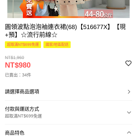
圓領波點泡泡袖連衣裙(68)【516677X】【現
+預】☆流行前線☆
超取滿NT$699免運
國家/地區配送
NT$1,960
NT$980
已賣出：34件
請選擇商品選項
付款與運送方式
超取滿NT$699免運
付款方式
商品特色
信用卡一次付款