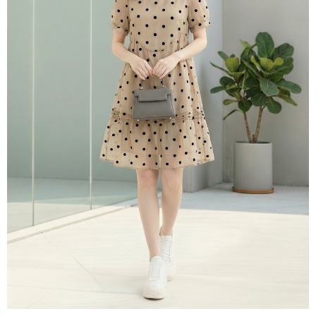
３．未成年的使用者請事先徵得法定代理人或監護人之同意方可使用
宅配
「AFTEE先享後付」，若未經同意申辦者引起之損失，本公司不負相關責
任。
每筆NT$70，滿NT$699(含以上)免運費
４．使用「AFTEE先享後付」時，將依據個別帳號之用戶狀況，依本公司即
時審查核予不同之上限額度；若仍有額度不足之情形，本公司將視審查結果
離島-郵局寄送
請求用戶進行身份認證。
每筆NT$90，滿NT$699(含以上)免運費
５．嚴禁一人註冊多個帳號或使用他人資訊註冊。若發現惡意使用之情形，
恩沛科技股份有限公司將有權停止該用戶之使用額度並採取法律行動。
國家/地區配送
查看運費