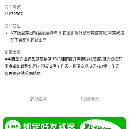
商品編號
超商取貨付款
11672567
LINE Pay
商品特色
Apple Pay
A字版型穿出輕盈顯瘦線條,印花細節提升整體穿搭質感,單穿或搭
配下身都能輕鬆出門
街口支付
銷售重點
悠遊付
A字版型穿出輕盈顯瘦線條,印花細節提升整體穿搭質感,單穿或搭配
Google Pay
下身都能輕鬆出門。現貨 2個工作天，預購商品 3天~14個工作天 ,
急需現貨請分開結單
全支付
全盈+PAY
大哥付你分期
詳細說明
相關推薦
相關說明
【大哥付你分期使用說明】
AFTEE先享後付
1.本服務由台灣大哥大提供，台灣大哥大用戶可立即使用無須另外申請。
2.付款方式選擇「大哥付你分期」，訂單成立後會自動跳轉到大哥付的交易
相關說明
流程，驗證手機門號後，選擇欲分期的期數、繳款截止日，確認付款後即完
【關於「AFTEE先享後付」】