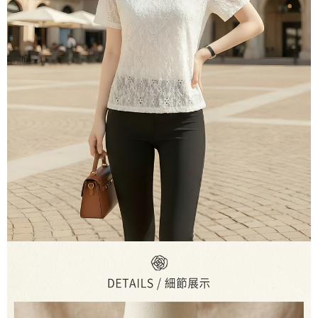
３．未成年的使用者請事先徵得法定代理人或監護人之同意方可使用
付款後7-11取貨
「AFTEE先享後付」，若未經同意申辦者引起之損失，本公司不負相關責
任。
每筆NT$80，滿NT$699(含以上)免運費
４．使用「AFTEE先享後付」時，將依據個別帳號之用戶狀況，依本公司即
時審查核予不同之上限額度；若仍有額度不足之情形，本公司將視審查結果
宅配
請求用戶進行身份認證。
每筆NT$70，滿NT$699(含以上)免運費
５．嚴禁一人註冊多個帳號或使用他人資訊註冊。若發現惡意使用之情形，
恩沛科技股份有限公司將有權停止該用戶之使用額度並採取法律行動。
離島-郵局寄送
每筆NT$90，滿NT$699(含以上)免運費
國家/地區配送
查看運費