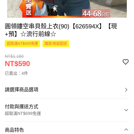
圓領鏤空串貝殼上衣(90)【626594X】【現
+預】☆流行前線☆
超取滿NT$699免運
國家/地區配送
NT$1,180
NT$590
已賣出：4件
請選擇商品選項
付款與運送方式
超取滿NT$699免運
付款方式
商品特色
信用卡一次付款