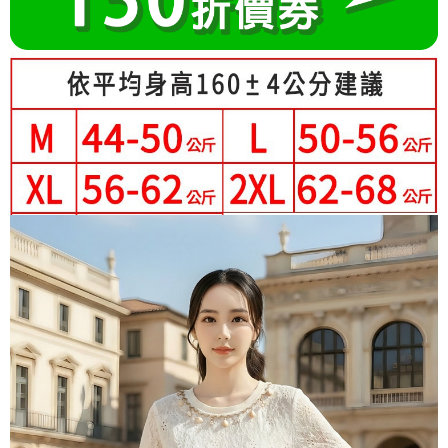
成交易。
Hami Point
AFTEE先享後付是「在收到商品之後才付款」的支付方式。 讓您購物簡單
3.實際核准額度、可分期數及費用金額請依後續交易確認頁面所載為準。
便利好安心！
相關說明
4.訂單成立30分鐘內，如未前往確認交易或遇審核未通過，訂單將自動取
１．簡單：不需註冊會員、不需綁卡、不需儲值。
「Hami Point」為中華電信所提供之點數服務，可於會員專區綁定中華電信
消。如遇「轉專審核」未通過狀況，表示未達大哥付你分期系統評分，恕無
２．便利：只要手機號碼，簡訊認證，即可結帳。
ATM付款
會員帳號後，即可在購物車使用 Hami Point 折抵消費金額 (1點等於1元)。
法說明評估內容。
３．安心：先確認商品／服務後，再付款。
【繳款方式說明】
1.分期款項不併入電信帳單，「大哥付你分期」於每月結算日後寄送繳費提
運送方式
【「AFTEE先享後付」結帳流程】
醒簡訊。
１．於結帳方式選擇「AFTEE先享後付」後，將跳轉至「AFTEE先享後付」
2.透過簡訊連結打開帳單後，可選擇「超商條碼／台灣大直營門市／銀行轉
全家付款取貨
結帳頁面，進行簡訊認證並確認金額後，即可完成結帳。
帳／街口支付／iPASS MONEY」等通路繳費。
２．訂單成立數日內，您將收到繳費通知簡訊。
每筆NT$80，滿NT$699(含以上)免運費
３．收到繳費通知簡訊後14天內，點擊此簡訊中的連結，可透過四大超商／
【注意事項】
ATM／網路銀行／等多元方式進行付款，方視為交易完成。
付款後全家取貨
1.本服務係由「台灣大哥大股份有限公司」（以下簡稱本公司）所提供，讓
※ 請注意：結帳手續完成當下不需立刻繳費，但若您需要取消訂單，請聯絡
用戶於交易時，得透過本服務購買商品或服務，並由商店將買賣／分期付款
每筆NT$80，滿NT$699(含以上)免運費
購買商品的店家。未經商家同意取消之訂單仍視為有效，需透過AFTEE先享
買賣價金債權讓與本公司後，依約使用本公司帳單繳交帳款。
後付繳納相關費用。
2.基於同意付款使用「大哥付你分期」之契約關係目的，商店將以您的個人
萊爾富取貨付款
※ 交易是否成功請以「AFTEE先享後付 」之結帳頁面顯示為準，若有關於
資料（包含姓名、電話或地址）提供予台灣大哥大進項蒐集、處理及利用，
是否繳費成功／繳費後需取消欲退款等相關疑問，請聯繫「AFTEE先享後付
每筆NT$80，滿NT$699(含以上)免運費
由本公司與您本人進行分期帳單所需資料之確認、核對及更正。
客戶支援中心」
https://netprotections.freshdesk.com/support/home
3.完整用戶服務條款，請詳閱以下連結：
https://oppay.tw/userRule
付款後萊爾富取貨
【注意事項】
每筆NT$80，滿NT$699(含以上)免運費
１．透過由恩沛科技股份有限公司提供之「AFTEE先享後付」服務完成之交
易，需依本服務之必要範圍內提供個人資料，並將交易相關給付款項請求債
7-11付款取貨
權轉讓予恩沛科技股份有限公司。
２．關於個人資料處理事宜，請瀏覽以下網址：
每筆NT$80，滿NT$699(含以上)免運費
https://aftee.tw/terms/#terms3