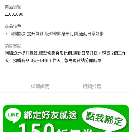
商品編號
超商取貨付款
11631690
LINE Pay
商品特色
Apple Pay
刺繡設計提升氣質,版型修飾身形比例,通勤日常好搭
街口支付
銷售重點
刺繡設計提升氣質,版型修飾身形比例,通勤日常好搭。現貨 2個工作
悠遊付
天，預購商品 3天~14個工作天 , 急需現貨請分開結單
Google Pay
全支付
詳細說明
相關推薦
全盈+PAY
大哥付你分期
相關說明
【大哥付你分期使用說明】
AFTEE先享後付
1.本服務由台灣大哥大提供，台灣大哥大用戶可立即使用無須另外申請。
2.付款方式選擇「大哥付你分期」，訂單成立後會自動跳轉到大哥付的交易
相關說明
流程，驗證手機門號後，選擇欲分期的期數、繳款截止日，確認付款後即完
【關於「AFTEE先享後付」】