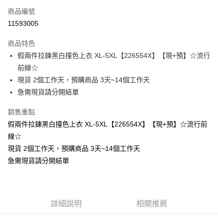
商品編號
超商取貨付款
11593005
LINE Pay
商品特色
Apple Pay
假兩件拉鍊黑白撞色上衣 XL-5XL【226554X】【現+預】☆流行
前線☆
街口支付
現貨 2個工作天，預購商品 3天~14個工作天
悠遊付
急需現貨請分開結單
Google Pay
銷售重點
假兩件拉鍊黑白撞色上衣 XL-5XL【226554X】【現+預】☆流行前
全支付
線☆
全盈+PAY
現貨 2個工作天，預購商品 3天~14個工作天
急需現貨請分開結單
大哥付你分期
相關說明
【大哥付你分期使用說明】
AFTEE先享後付
1.本服務由台灣大哥大提供，台灣大哥大用戶可立即使用無須另外申請。
2.付款方式選擇「大哥付你分期」，訂單成立後會自動跳轉到大哥付的交易
相關說明
詳細說明
相關推薦
流程，驗證手機門號後，選擇欲分期的期數、繳款截止日，確認付款後即完
【關於「AFTEE先享後付」】