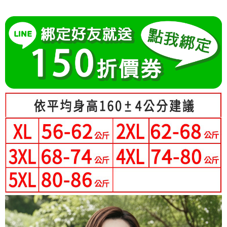
成交易。
Hami Point
AFTEE先享後付是「在收到商品之後才付款」的支付方式。 讓您購物簡單
3.實際核准額度、可分期數及費用金額請依後續交易確認頁面所載為準。
便利好安心！
相關說明
4.訂單成立30分鐘內，如未前往確認交易或遇審核未通過，訂單將自動取
１．簡單：不需註冊會員、不需綁卡、不需儲值。
「Hami Point」為中華電信所提供之點數服務，可於會員專區綁定中華電信
消。如遇「轉專審核」未通過狀況，表示未達大哥付你分期系統評分，恕無
２．便利：只要手機號碼，簡訊認證，即可結帳。
ATM付款
會員帳號後，即可在購物車使用 Hami Point 折抵消費金額 (1點等於1元)。
法說明評估內容。
３．安心：先確認商品／服務後，再付款。
【繳款方式說明】
1.分期款項不併入電信帳單，「大哥付你分期」於每月結算日後寄送繳費提
運送方式
【「AFTEE先享後付」結帳流程】
醒簡訊。
１．於結帳方式選擇「AFTEE先享後付」後，將跳轉至「AFTEE先享後付」
2.透過簡訊連結打開帳單後，可選擇「超商條碼／台灣大直營門市／銀行轉
全家付款取貨
結帳頁面，進行簡訊認證並確認金額後，即可完成結帳。
帳／街口支付／iPASS MONEY」等通路繳費。
２．訂單成立數日內，您將收到繳費通知簡訊。
每筆NT$80，滿NT$699(含以上)免運費
３．收到繳費通知簡訊後14天內，點擊此簡訊中的連結，可透過四大超商／
【注意事項】
ATM／網路銀行／等多元方式進行付款，方視為交易完成。
付款後全家取貨
1.本服務係由「台灣大哥大股份有限公司」（以下簡稱本公司）所提供，讓
※ 請注意：結帳手續完成當下不需立刻繳費，但若您需要取消訂單，請聯絡
用戶於交易時，得透過本服務購買商品或服務，並由商店將買賣／分期付款
每筆NT$80，滿NT$699(含以上)免運費
購買商品的店家。未經商家同意取消之訂單仍視為有效，需透過AFTEE先享
買賣價金債權讓與本公司後，依約使用本公司帳單繳交帳款。
後付繳納相關費用。
2.基於同意付款使用「大哥付你分期」之契約關係目的，商店將以您的個人
萊爾富取貨付款
※ 交易是否成功請以「AFTEE先享後付 」之結帳頁面顯示為準，若有關於
資料（包含姓名、電話或地址）提供予台灣大哥大進項蒐集、處理及利用，
是否繳費成功／繳費後需取消欲退款等相關疑問，請聯繫「AFTEE先享後付
每筆NT$80，滿NT$699(含以上)免運費
由本公司與您本人進行分期帳單所需資料之確認、核對及更正。
客戶支援中心」
https://netprotections.freshdesk.com/support/home
3.完整用戶服務條款，請詳閱以下連結：
https://oppay.tw/userRule
付款後萊爾富取貨
【注意事項】
每筆NT$80，滿NT$699(含以上)免運費
１．透過由恩沛科技股份有限公司提供之「AFTEE先享後付」服務完成之交
易，需依本服務之必要範圍內提供個人資料，並將交易相關給付款項請求債
7-11付款取貨
權轉讓予恩沛科技股份有限公司。
２．關於個人資料處理事宜，請瀏覽以下網址：
每筆NT$80，滿NT$699(含以上)免運費
https://aftee.tw/terms/#terms3