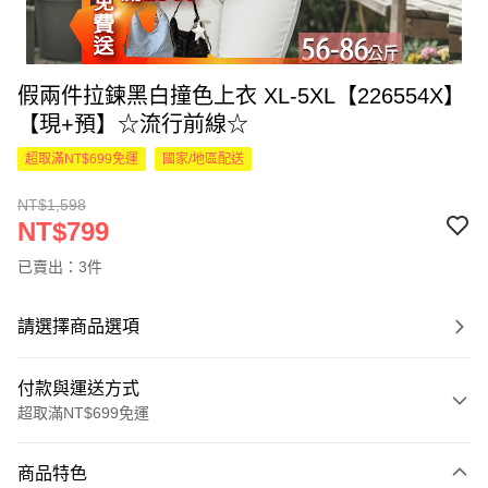
假兩件拉鍊黑白撞色上衣 XL-5XL【226554X】
【現+預】☆流行前線☆
超取滿NT$699免運
國家/地區配送
NT$1,598
NT$799
已賣出：3件
請選擇商品選項
付款與運送方式
超取滿NT$699免運
付款方式
商品特色
信用卡一次付款