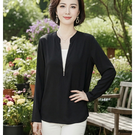
３．未成年的使用者請事先徵得法定代理人或監護人之同意方可使用
付款後7-11取貨
「AFTEE先享後付」，若未經同意申辦者引起之損失，本公司不負相關責
任。
每筆NT$80，滿NT$699(含以上)免運費
４．使用「AFTEE先享後付」時，將依據個別帳號之用戶狀況，依本公司即
時審查核予不同之上限額度；若仍有額度不足之情形，本公司將視審查結果
宅配
請求用戶進行身份認證。
每筆NT$70，滿NT$699(含以上)免運費
５．嚴禁一人註冊多個帳號或使用他人資訊註冊。若發現惡意使用之情形，
恩沛科技股份有限公司將有權停止該用戶之使用額度並採取法律行動。
離島-郵局寄送
每筆NT$90，滿NT$699(含以上)免運費
國家/地區配送
查看運費