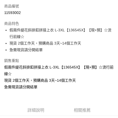
商品編號
超商取貨付款
11593002
LINE Pay
商品特色
Apple Pay
假兩件緹花斜排釦拼接上衣 L-3XL【136545X】【現+預】☆流
行前線☆
街口支付
現貨 2個工作天，預購商品 3天~14個工作天
悠遊付
急需現貨請分開結單
Google Pay
銷售重點
假兩件緹花斜排釦拼接上衣 L-3XL【136545X】【現+預】☆流行前
全支付
線☆
全盈+PAY
現貨 2個工作天，預購商品 3天~14個工作天
急需現貨請分開結單
大哥付你分期
相關說明
【大哥付你分期使用說明】
AFTEE先享後付
1.本服務由台灣大哥大提供，台灣大哥大用戶可立即使用無須另外申請。
2.付款方式選擇「大哥付你分期」，訂單成立後會自動跳轉到大哥付的交易
相關說明
詳細說明
相關推薦
流程，驗證手機門號後，選擇欲分期的期數、繳款截止日，確認付款後即完
【關於「AFTEE先享後付」】