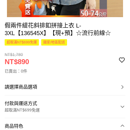
假兩件緹花斜排釦拼接上衣 L-
3XL【136545X】【現+預】☆流行前線☆
超取滿NT$699免運
國家/地區配送
NT$1,780
NT$890
已賣出：0件
請選擇商品選項
付款與運送方式
超取滿NT$699免運
付款方式
商品特色
信用卡一次付款