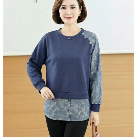
３．未成年的使用者請事先徵得法定代理人或監護人之同意方可使用
宅配
「AFTEE先享後付」，若未經同意申辦者引起之損失，本公司不負相關責
任。
每筆NT$70，滿NT$699(含以上)免運費
４．使用「AFTEE先享後付」時，將依據個別帳號之用戶狀況，依本公司即
時審查核予不同之上限額度；若仍有額度不足之情形，本公司將視審查結果
離島-郵局寄送
請求用戶進行身份認證。
每筆NT$90，滿NT$699(含以上)免運費
５．嚴禁一人註冊多個帳號或使用他人資訊註冊。若發現惡意使用之情形，
恩沛科技股份有限公司將有權停止該用戶之使用額度並採取法律行動。
國家/地區配送
查看運費