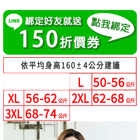
成交易。
Hami Point
AFTEE先享後付是「在收到商品之後才付款」的支付方式。 讓您購物簡單
3.實際核准額度、可分期數及費用金額請依後續交易確認頁面所載為準。
便利好安心！
相關說明
4.訂單成立30分鐘內，如未前往確認交易或遇審核未通過，訂單將自動取
１．簡單：不需註冊會員、不需綁卡、不需儲值。
「Hami Point」為中華電信所提供之點數服務，可於會員專區綁定中華電信
消。如遇「轉專審核」未通過狀況，表示未達大哥付你分期系統評分，恕無
２．便利：只要手機號碼，簡訊認證，即可結帳。
ATM付款
會員帳號後，即可在購物車使用 Hami Point 折抵消費金額 (1點等於1元)。
法說明評估內容。
３．安心：先確認商品／服務後，再付款。
【繳款方式說明】
1.分期款項不併入電信帳單，「大哥付你分期」於每月結算日後寄送繳費提
運送方式
【「AFTEE先享後付」結帳流程】
醒簡訊。
１．於結帳方式選擇「AFTEE先享後付」後，將跳轉至「AFTEE先享後付」
2.透過簡訊連結打開帳單後，可選擇「超商條碼／台灣大直營門市／銀行轉
全家付款取貨
結帳頁面，進行簡訊認證並確認金額後，即可完成結帳。
帳／街口支付／iPASS MONEY」等通路繳費。
２．訂單成立數日內，您將收到繳費通知簡訊。
每筆NT$80，滿NT$699(含以上)免運費
３．收到繳費通知簡訊後14天內，點擊此簡訊中的連結，可透過四大超商／
【注意事項】
ATM／網路銀行／等多元方式進行付款，方視為交易完成。
付款後全家取貨
1.本服務係由「台灣大哥大股份有限公司」（以下簡稱本公司）所提供，讓
※ 請注意：結帳手續完成當下不需立刻繳費，但若您需要取消訂單，請聯絡
用戶於交易時，得透過本服務購買商品或服務，並由商店將買賣／分期付款
每筆NT$80，滿NT$699(含以上)免運費
購買商品的店家。未經商家同意取消之訂單仍視為有效，需透過AFTEE先享
買賣價金債權讓與本公司後，依約使用本公司帳單繳交帳款。
後付繳納相關費用。
2.基於同意付款使用「大哥付你分期」之契約關係目的，商店將以您的個人
付款後萊爾富取貨
※ 交易是否成功請以「AFTEE先享後付 」之結帳頁面顯示為準，若有關於
資料（包含姓名、電話或地址）提供予台灣大哥大進項蒐集、處理及利用，
是否繳費成功／繳費後需取消欲退款等相關疑問，請聯繫「AFTEE先享後付
每筆NT$80，滿NT$699(含以上)免運費
由本公司與您本人進行分期帳單所需資料之確認、核對及更正。
客戶支援中心」
https://netprotections.freshdesk.com/support/home
3.完整用戶服務條款，請詳閱以下連結：
https://oppay.tw/userRule
7-11付款取貨
【注意事項】
每筆NT$80，滿NT$699(含以上)免運費
１．透過由恩沛科技股份有限公司提供之「AFTEE先享後付」服務完成之交
易，需依本服務之必要範圍內提供個人資料，並將交易相關給付款項請求債
付款後7-11取貨
權轉讓予恩沛科技股份有限公司。
２．關於個人資料處理事宜，請瀏覽以下網址：
每筆NT$80，滿NT$699(含以上)免運費
https://aftee.tw/terms/#terms3