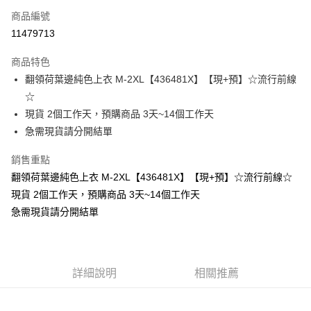
商品編號
超商取貨付款
11479713
LINE Pay
商品特色
Apple Pay
翻領荷葉邊純色上衣 M-2XL【436481X】【現+預】☆流行前線
☆
街口支付
現貨 2個工作天，預購商品 3天~14個工作天
悠遊付
急需現貨請分開結單
Google Pay
銷售重點
翻領荷葉邊純色上衣 M-2XL【436481X】【現+預】☆流行前線☆
全支付
現貨 2個工作天，預購商品 3天~14個工作天
全盈+PAY
急需現貨請分開結單
大哥付你分期
相關說明
【大哥付你分期使用說明】
AFTEE先享後付
詳細說明
相關推薦
1.本服務由台灣大哥大提供，台灣大哥大用戶可立即使用無須另外申請。
2.付款方式選擇「大哥付你分期」，訂單成立後會自動跳轉到大哥付的交易
相關說明
流程，驗證手機門號後，選擇欲分期的期數、繳款截止日，確認付款後即完
【關於「AFTEE先享後付」】