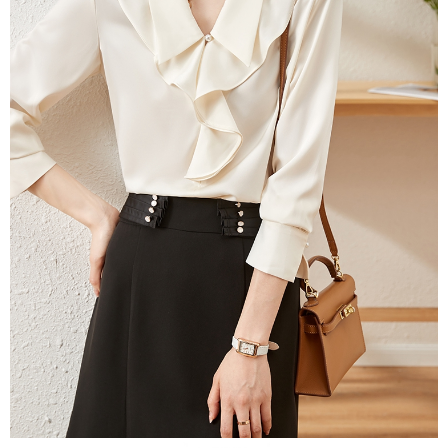
３．未成年的使用者請事先徵得法定代理人或監護人之同意方可使用
宅配
「AFTEE先享後付」，若未經同意申辦者引起之損失，本公司不負相關責
任。
每筆NT$70，滿NT$699(含以上)免運費
４．使用「AFTEE先享後付」時，將依據個別帳號之用戶狀況，依本公司即
時審查核予不同之上限額度；若仍有額度不足之情形，本公司將視審查結果
離島-郵局寄送
請求用戶進行身份認證。
每筆NT$90，滿NT$699(含以上)免運費
５．嚴禁一人註冊多個帳號或使用他人資訊註冊。若發現惡意使用之情形，
恩沛科技股份有限公司將有權停止該用戶之使用額度並採取法律行動。
國家/地區配送
查看運費