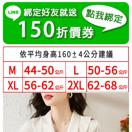
成交易。
Hami Point
AFTEE先享後付是「在收到商品之後才付款」的支付方式。 讓您購物簡單
3.實際核准額度、可分期數及費用金額請依後續交易確認頁面所載為準。
便利好安心！
相關說明
4.訂單成立30分鐘內，如未前往確認交易或遇審核未通過，訂單將自動取
１．簡單：不需註冊會員、不需綁卡、不需儲值。
「Hami Point」為中華電信所提供之點數服務，可於會員專區綁定中華電信
消。如遇「轉專審核」未通過狀況，表示未達大哥付你分期系統評分，恕無
２．便利：只要手機號碼，簡訊認證，即可結帳。
ATM付款
會員帳號後，即可在購物車使用 Hami Point 折抵消費金額 (1點等於1元)。
法說明評估內容。
３．安心：先確認商品／服務後，再付款。
【繳款方式說明】
1.分期款項不併入電信帳單，「大哥付你分期」於每月結算日後寄送繳費提
運送方式
【「AFTEE先享後付」結帳流程】
醒簡訊。
１．於結帳方式選擇「AFTEE先享後付」後，將跳轉至「AFTEE先享後付」
2.透過簡訊連結打開帳單後，可選擇「超商條碼／台灣大直營門市／銀行轉
全家付款取貨
結帳頁面，進行簡訊認證並確認金額後，即可完成結帳。
帳／街口支付／iPASS MONEY」等通路繳費。
２．訂單成立數日內，您將收到繳費通知簡訊。
每筆NT$80，滿NT$699(含以上)免運費
３．收到繳費通知簡訊後14天內，點擊此簡訊中的連結，可透過四大超商／
【注意事項】
ATM／網路銀行／等多元方式進行付款，方視為交易完成。
付款後全家取貨
1.本服務係由「台灣大哥大股份有限公司」（以下簡稱本公司）所提供，讓
※ 請注意：結帳手續完成當下不需立刻繳費，但若您需要取消訂單，請聯絡
用戶於交易時，得透過本服務購買商品或服務，並由商店將買賣／分期付款
每筆NT$80，滿NT$699(含以上)免運費
購買商品的店家。未經商家同意取消之訂單仍視為有效，需透過AFTEE先享
買賣價金債權讓與本公司後，依約使用本公司帳單繳交帳款。
後付繳納相關費用。
2.基於同意付款使用「大哥付你分期」之契約關係目的，商店將以您的個人
付款後萊爾富取貨
※ 交易是否成功請以「AFTEE先享後付 」之結帳頁面顯示為準，若有關於
資料（包含姓名、電話或地址）提供予台灣大哥大進項蒐集、處理及利用，
是否繳費成功／繳費後需取消欲退款等相關疑問，請聯繫「AFTEE先享後付
每筆NT$80，滿NT$699(含以上)免運費
由本公司與您本人進行分期帳單所需資料之確認、核對及更正。
客戶支援中心」
https://netprotections.freshdesk.com/support/home
3.完整用戶服務條款，請詳閱以下連結：
https://oppay.tw/userRule
7-11付款取貨
【注意事項】
每筆NT$80，滿NT$699(含以上)免運費
１．透過由恩沛科技股份有限公司提供之「AFTEE先享後付」服務完成之交
易，需依本服務之必要範圍內提供個人資料，並將交易相關給付款項請求債
付款後7-11取貨
權轉讓予恩沛科技股份有限公司。
２．關於個人資料處理事宜，請瀏覽以下網址：
每筆NT$80，滿NT$699(含以上)免運費
https://aftee.tw/terms/#terms3