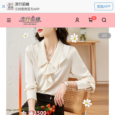
流行前線
開啟APP
立刻使用官方APP
0
1
/
2