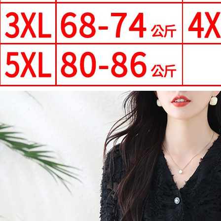
每筆NT$7
形，恩沛
動。
離島-郵局
每筆NT$9
國家/地區