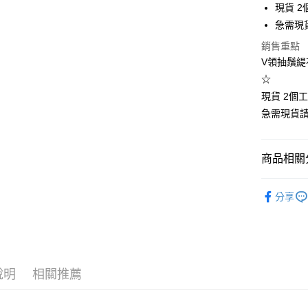
現貨 2
街口支付
急需現
悠遊付
銷售重點
V領抽鬚緹花
Google Pa
☆
全支付
現貨 2個
急需現貨
全盈+PAY
大哥付你
商品相關分
相關說明
【大哥付
🍀春秋款
AFTEE先
1.本服務
分享
2.付款方
相關說明
👚上衣分
流程，驗
【關於「A
Hami Poin
完成交易
AFTEE
👚上衣分
3.實際核
便利好安
相關說明
4.訂單成
👚上衣分
１．簡單
「Hami
消。如遇
ATM付款
２．便利
信會員帳號後
說明
相關推薦
👚上衣分
無法說明
３．安心
元)。
【繳款方
大尺碼女裝(
1.分期款
【「AFT