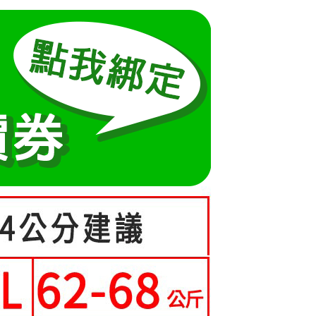
方式選擇「AFTEE先享後付」後，將跳轉至「AFTEE先享後
5-55kg)
訊連結打開帳單後，可選擇「超商條碼／台灣大直營門市／銀行轉
頁面，進行簡訊認證並確認金額後，即可完成結帳。
取貨
付／iPASS MONEY」等通路繳費。
成立數日內，您將收到繳費通知簡訊。
5-70kg)
費通知簡訊後14天內，點擊此簡訊中的連結，可透過四大超商
0，滿NT$699(含以上)免運費
項】
網路銀行／等多元方式進行付款，方視為交易完成。
係由「台灣大哥大股份有限公司」（以下簡稱本公司）所提供，讓
：結帳手續完成當下不需立刻繳費，但若您需要取消訂單，請聯
家取貨
易時，得透過本服務購買商品或服務，並由商店將買賣／分期付
的店家。未經商家同意取消之訂單仍視為有效，需透過AFTEE
0，滿NT$699(含以上)免運費
金債權讓與本公司後，依約使用本公司帳單繳交帳款。
繳納相關費用。
意付款使用「大哥付你分期」之契約關係目的，商店將以您的個人
否成功請以「AFTEE先享後付 」之結帳頁面顯示為準，若有關於
貨付款
含姓名、電話或地址）提供予台灣大哥大進項蒐集、處理及利
功／繳費後需取消欲退款等相關疑問，請聯繫「AFTEE先享後
公司與您本人進行分期帳單所需資料之確認、核對及更正。
援中心」
https://netprotections.freshdesk.com/support/home
0，滿NT$699(含以上)免運費
戶服務條款，請詳閱以下連結：
https://oppay.tw/userRule
項】
爾富取貨
恩沛科技股份有限公司提供之「AFTEE先享後付」服務完成之
0，滿NT$699(含以上)免運費
依本服務之必要範圍內提供個人資料，並將交易相關給付款項請
讓予恩沛科技股份有限公司。
取貨
個人資料處理事宜，請瀏覽以下網址：
ee.tw/terms/#terms3
0，滿NT$699(含以上)免運費
年的使用者請事先徵得法定代理人或監護人之同意方可使用
E先享後付」，若未經同意申辦者引起之損失，本公司不負相關責
1取貨
0，滿NT$699(含以上)免運費
AFTEE先享後付」時，將依據個別帳號之用戶狀況，依本公司
核予不同之上限額度；若仍有額度不足之情形，本公司將視審查
用戶進行身份認證。
一人註冊多個帳號或使用他人資訊註冊。若發現惡意使用之情