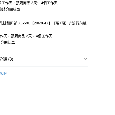
個工作天，預購商品 3天~14個工作天
貨請分開結單
排釦開衫 XL-5XL【206364X】【現+預】☆流行前線
y
工作天，預購商品 3天~14個工作天
請分開結單
分期
類 (8)
你分期使用說明】

享後付
由台灣大哥大提供，台灣大哥大用戶可立即使用無須另外申請。
客服
式選擇「大哥付你分期」，訂單成立後會自動跳轉到大哥付的交易
類
長袖上衣
證手機門號後，選擇欲分期的期數、繳款截止日，確認付款後即
FTEE先享後付」】
t
。
先享後付是「在收到商品之後才付款」的支付方式。 讓您購物簡單
類
雪紡衫
准額度、可分期數及費用金額請依後續交易確認頁面所載為準。
心！
立30分鐘內，如未前往確認交易或遇審核未通過，訂單將自動取
類
襯衫
：不需註冊會員、不需綁卡、不需儲值。
 Point」為中華電信所提供之點數服務，可於會員專區綁定中華電
「轉專審核」未通過狀況，表示未達大哥付你分期系統評分，恕
：只要手機號碼，簡訊認證，即可結帳。
，即可在購物車使用 Hami Point 折抵消費金額 (1點等於1
類
V領上衣
評估內容。
：先確認商品／服務後，再付款。
式說明】
70kg以上)
項不併入電信帳單，「大哥付你分期」於每月結算日後寄送繳費提
EE先享後付」結帳流程】