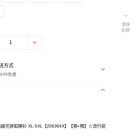
貨
清除
紀錄
送方式
699免運
次付款
付款
緹花排釦開衫 XL-5XL【206364X】【現+預】☆流行前