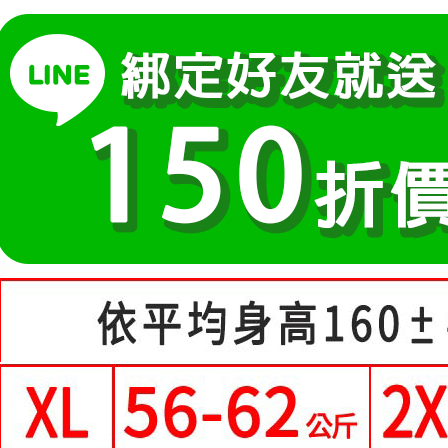
運送方式
醒簡訊。
１．於結帳
小尺碼女裝(4
2.透過簡
付」結帳
全家付款
帳／街口支
２．訂單
中尺碼女裝(5
３．收到繳
每筆NT$8
【注意事
／ATM／
1.本服務
※ 請注意
付款後全
用戶於交
絡購買商品
每筆NT$8
款買賣價
先享後付
2.基於同
※ 交易是
萊爾富取
資料（包
是否繳費成
用，由本
付客戶支
每筆NT$8
3.完整用
【注意事
付款後萊
１．透過由
每筆NT$8
交易，需
求債權轉
7-11付款
２．關於
https://aft
每筆NT$8
３．未成
「AFTE
付款後7-1
任。
每筆NT$8
４．使用「
即時審查
宅配
結果請求
５．嚴禁