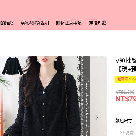
熱銷推薦
購物&退貨說明
購物注意事項
穿搭知識
V領抽鬚
【現+
超取滿NT$
NT$1,580
NT$7
顏色尺寸
XL現貨