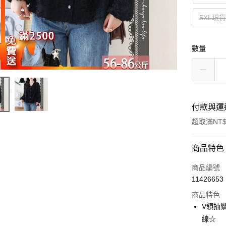
5XL現
數量
付款與運
超取滿NT$
付款方式
商品特色
信用卡一
商品編號
11426653
超商取貨
商品特色
LINE Pay
V領抽鬚
線☆
Apple Pay