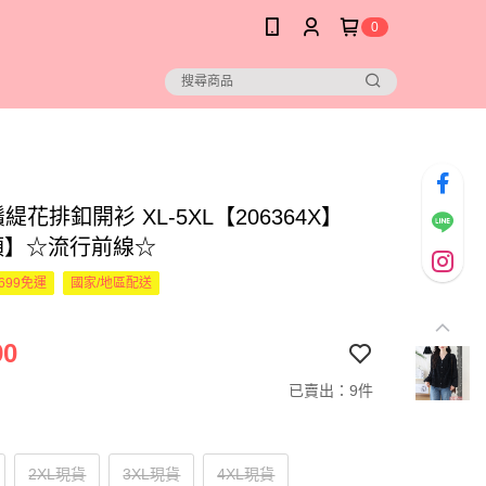
0
緹花排釦開衫 XL-5XL【206364X】
預】☆流行前線☆
699免運
國家/地區配送
90
已賣出：9件
2XL現貨
3XL現貨
4XL現貨