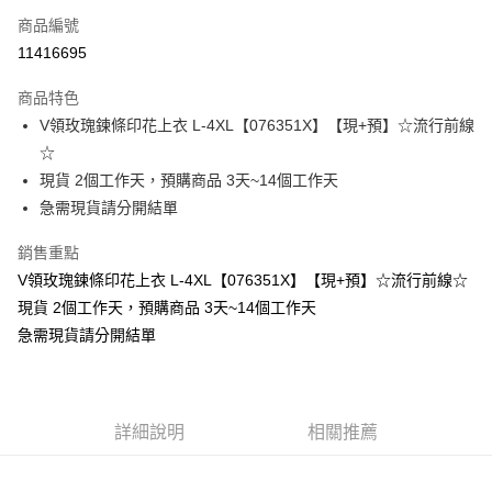
商品編號
超商取貨付款
11416695
LINE Pay
商品特色
Apple Pay
V領玫瑰鍊條印花上衣 L-4XL【076351X】【現+預】☆流行前線
☆
街口支付
現貨 2個工作天，預購商品 3天~14個工作天
悠遊付
急需現貨請分開結單
Google Pay
銷售重點
V領玫瑰鍊條印花上衣 L-4XL【076351X】【現+預】☆流行前線☆
全支付
現貨 2個工作天，預購商品 3天~14個工作天
全盈+PAY
急需現貨請分開結單
大哥付你分期
相關說明
【大哥付你分期使用說明】
AFTEE先享後付
詳細說明
相關推薦
1.本服務由台灣大哥大提供，台灣大哥大用戶可立即使用無須另外申請。
2.付款方式選擇「大哥付你分期」，訂單成立後會自動跳轉到大哥付的交易
相關說明
流程，驗證手機門號後，選擇欲分期的期數、繳款截止日，確認付款後即完
【關於「AFTEE先享後付」】