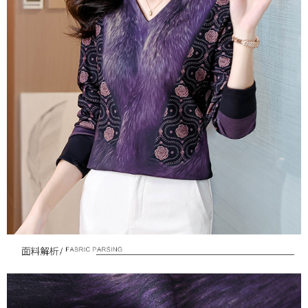
３．未成年的使用者請事先徵得法定代理人或監護人之同意方可使用
宅配
「AFTEE先享後付」，若未經同意申辦者引起之損失，本公司不負相關責
任。
每筆NT$70，滿NT$699(含以上)免運費
４．使用「AFTEE先享後付」時，將依據個別帳號之用戶狀況，依本公司即
時審查核予不同之上限額度；若仍有額度不足之情形，本公司將視審查結果
離島-郵局寄送
請求用戶進行身份認證。
每筆NT$90，滿NT$699(含以上)免運費
５．嚴禁一人註冊多個帳號或使用他人資訊註冊。若發現惡意使用之情形，
恩沛科技股份有限公司將有權停止該用戶之使用額度並採取法律行動。
國家/地區配送
查看運費