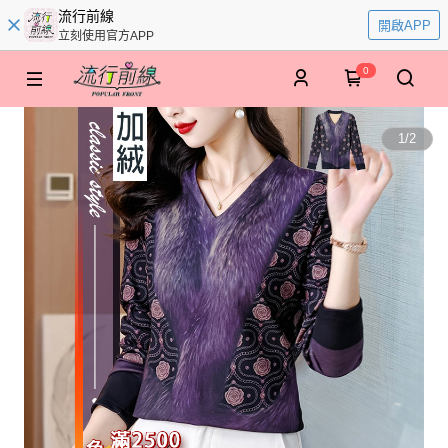
流行前線
開啟APP
立刻使用官方APP
0
1
/
2