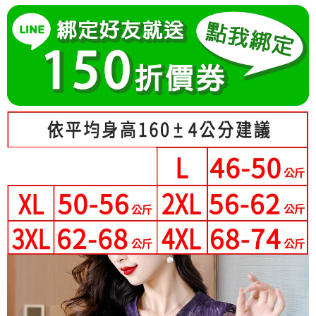
成交易。
Hami Point
AFTEE先享後付是「在收到商品之後才付款」的支付方式。 讓您購物簡單
3.實際核准額度、可分期數及費用金額請依後續交易確認頁面所載為準。
便利好安心！
相關說明
4.訂單成立30分鐘內，如未前往確認交易或遇審核未通過，訂單將自動取
１．簡單：不需註冊會員、不需綁卡、不需儲值。
「Hami Point」為中華電信所提供之點數服務，可於會員專區綁定中華電信
消。如遇「轉專審核」未通過狀況，表示未達大哥付你分期系統評分，恕無
２．便利：只要手機號碼，簡訊認證，即可結帳。
ATM付款
會員帳號後，即可在購物車使用 Hami Point 折抵消費金額 (1點等於1元)。
法說明評估內容。
３．安心：先確認商品／服務後，再付款。
【繳款方式說明】
1.分期款項不併入電信帳單，「大哥付你分期」於每月結算日後寄送繳費提
運送方式
【「AFTEE先享後付」結帳流程】
醒簡訊。
１．於結帳方式選擇「AFTEE先享後付」後，將跳轉至「AFTEE先享後付」
2.透過簡訊連結打開帳單後，可選擇「超商條碼／台灣大直營門市／銀行轉
全家付款取貨
結帳頁面，進行簡訊認證並確認金額後，即可完成結帳。
帳／街口支付／iPASS MONEY」等通路繳費。
２．訂單成立數日內，您將收到繳費通知簡訊。
每筆NT$80，滿NT$699(含以上)免運費
３．收到繳費通知簡訊後14天內，點擊此簡訊中的連結，可透過四大超商／
【注意事項】
ATM／網路銀行／等多元方式進行付款，方視為交易完成。
付款後全家取貨
1.本服務係由「台灣大哥大股份有限公司」（以下簡稱本公司）所提供，讓
※ 請注意：結帳手續完成當下不需立刻繳費，但若您需要取消訂單，請聯絡
用戶於交易時，得透過本服務購買商品或服務，並由商店將買賣／分期付款
每筆NT$80，滿NT$699(含以上)免運費
購買商品的店家。未經商家同意取消之訂單仍視為有效，需透過AFTEE先享
買賣價金債權讓與本公司後，依約使用本公司帳單繳交帳款。
後付繳納相關費用。
2.基於同意付款使用「大哥付你分期」之契約關係目的，商店將以您的個人
付款後萊爾富取貨
※ 交易是否成功請以「AFTEE先享後付 」之結帳頁面顯示為準，若有關於
資料（包含姓名、電話或地址）提供予台灣大哥大進項蒐集、處理及利用，
是否繳費成功／繳費後需取消欲退款等相關疑問，請聯繫「AFTEE先享後付
每筆NT$80，滿NT$699(含以上)免運費
由本公司與您本人進行分期帳單所需資料之確認、核對及更正。
客戶支援中心」
https://netprotections.freshdesk.com/support/home
3.完整用戶服務條款，請詳閱以下連結：
https://oppay.tw/userRule
7-11付款取貨
【注意事項】
每筆NT$80，滿NT$699(含以上)免運費
１．透過由恩沛科技股份有限公司提供之「AFTEE先享後付」服務完成之交
易，需依本服務之必要範圍內提供個人資料，並將交易相關給付款項請求債
付款後7-11取貨
權轉讓予恩沛科技股份有限公司。
２．關於個人資料處理事宜，請瀏覽以下網址：
每筆NT$80，滿NT$699(含以上)免運費
https://aftee.tw/terms/#terms3