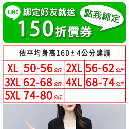
成交易。
Hami Point
AFTEE先享後付是「在收到商品之後才付款」的支付方式。 讓您購物簡單
3.實際核准額度、可分期數及費用金額請依後續交易確認頁面所載為準。
便利好安心！
相關說明
4.訂單成立30分鐘內，如未前往確認交易或遇審核未通過，訂單將自動取
１．簡單：不需註冊會員、不需綁卡、不需儲值。
「Hami Point」為中華電信所提供之點數服務，可於會員專區綁定中華電信
消。如遇「轉專審核」未通過狀況，表示未達大哥付你分期系統評分，恕無
２．便利：只要手機號碼，簡訊認證，即可結帳。
ATM付款
會員帳號後，即可在購物車使用 Hami Point 折抵消費金額 (1點等於1元)。
法說明評估內容。
３．安心：先確認商品／服務後，再付款。
【繳款方式說明】
1.分期款項不併入電信帳單，「大哥付你分期」於每月結算日後寄送繳費提
運送方式
【「AFTEE先享後付」結帳流程】
醒簡訊。
１．於結帳方式選擇「AFTEE先享後付」後，將跳轉至「AFTEE先享後付」
2.透過簡訊連結打開帳單後，可選擇「超商條碼／台灣大直營門市／銀行轉
全家付款取貨
結帳頁面，進行簡訊認證並確認金額後，即可完成結帳。
帳／街口支付／iPASS MONEY」等通路繳費。
２．訂單成立數日內，您將收到繳費通知簡訊。
每筆NT$80，滿NT$699(含以上)免運費
３．收到繳費通知簡訊後14天內，點擊此簡訊中的連結，可透過四大超商／
【注意事項】
ATM／網路銀行／等多元方式進行付款，方視為交易完成。
付款後全家取貨
1.本服務係由「台灣大哥大股份有限公司」（以下簡稱本公司）所提供，讓
※ 請注意：結帳手續完成當下不需立刻繳費，但若您需要取消訂單，請聯絡
用戶於交易時，得透過本服務購買商品或服務，並由商店將買賣／分期付款
每筆NT$80，滿NT$699(含以上)免運費
購買商品的店家。未經商家同意取消之訂單仍視為有效，需透過AFTEE先享
買賣價金債權讓與本公司後，依約使用本公司帳單繳交帳款。
後付繳納相關費用。
2.基於同意付款使用「大哥付你分期」之契約關係目的，商店將以您的個人
萊爾富取貨付款
※ 交易是否成功請以「AFTEE先享後付 」之結帳頁面顯示為準，若有關於
資料（包含姓名、電話或地址）提供予台灣大哥大進項蒐集、處理及利用，
是否繳費成功／繳費後需取消欲退款等相關疑問，請聯繫「AFTEE先享後付
每筆NT$80，滿NT$699(含以上)免運費
由本公司與您本人進行分期帳單所需資料之確認、核對及更正。
客戶支援中心」
https://netprotections.freshdesk.com/support/home
3.完整用戶服務條款，請詳閱以下連結：
https://oppay.tw/userRule
付款後萊爾富取貨
【注意事項】
每筆NT$80，滿NT$699(含以上)免運費
１．透過由恩沛科技股份有限公司提供之「AFTEE先享後付」服務完成之交
易，需依本服務之必要範圍內提供個人資料，並將交易相關給付款項請求債
7-11付款取貨
權轉讓予恩沛科技股份有限公司。
２．關於個人資料處理事宜，請瀏覽以下網址：
每筆NT$80，滿NT$699(含以上)免運費
https://aftee.tw/terms/#terms3