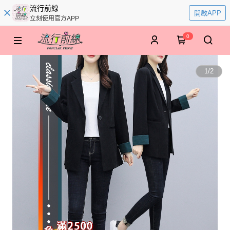
流行前線
開啟APP
立刻使用官方APP
0
1
/
2