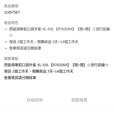
商品編號
超商取貨付款
11407567
LINE Pay
商品特色
Apple Pay
西裝領單釦口袋外套 XL-5XL【976328X】【現+預】☆流行前線
☆
街口支付
現貨 2個工作天，預購商品 3天~14個工作天
悠遊付
急需現貨請分開結單
Google Pay
銷售重點
西裝領單釦口袋外套 XL-5XL【976328X】【現+預】☆流行前線☆
全支付
現貨 2個工作天，預購商品 3天~14個工作天
全盈+PAY
急需現貨請分開結單
大哥付你分期
相關說明
【大哥付你分期使用說明】
AFTEE先享後付
詳細說明
相關推薦
1.本服務由台灣大哥大提供，台灣大哥大用戶可立即使用無須另外申請。
2.付款方式選擇「大哥付你分期」，訂單成立後會自動跳轉到大哥付的交易
相關說明
流程，驗證手機門號後，選擇欲分期的期數、繳款截止日，確認付款後即完
【關於「AFTEE先享後付」】