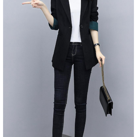
３．未成年的使用者請事先徵得法定代理人或監護人之同意方可使用
付款後7-11取貨
「AFTEE先享後付」，若未經同意申辦者引起之損失，本公司不負相關責
任。
每筆NT$80，滿NT$699(含以上)免運費
４．使用「AFTEE先享後付」時，將依據個別帳號之用戶狀況，依本公司即
時審查核予不同之上限額度；若仍有額度不足之情形，本公司將視審查結果
宅配
請求用戶進行身份認證。
每筆NT$70，滿NT$699(含以上)免運費
５．嚴禁一人註冊多個帳號或使用他人資訊註冊。若發現惡意使用之情形，
恩沛科技股份有限公司將有權停止該用戶之使用額度並採取法律行動。
離島-郵局寄送
每筆NT$90，滿NT$699(含以上)免運費
國家/地區配送
查看運費