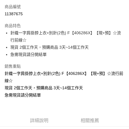
商品編號
超商取貨付款
11387675
LINE Pay
商品特色
Apple Pay
針織一字肩掛脖上衣+別針(2色) F【406286X】【現+預】☆流
行前線☆
街口支付
現貨 2個工作天，預購商品 3天~14個工作天
悠遊付
急需現貨請分開結單
Google Pay
銷售重點
針織一字肩掛脖上衣+別針(2色) F【406286X】【現+預】☆流行前
全支付
線☆
全盈+PAY
現貨 2個工作天，預購商品 3天~14個工作天
急需現貨請分開結單
大哥付你分期
相關說明
【大哥付你分期使用說明】
AFTEE先享後付
1.本服務由台灣大哥大提供，台灣大哥大用戶可立即使用無須另外申請。
2.付款方式選擇「大哥付你分期」，訂單成立後會自動跳轉到大哥付的交易
相關說明
詳細說明
相關推薦
流程，驗證手機門號後，選擇欲分期的期數、繳款截止日，確認付款後即完
【關於「AFTEE先享後付」】