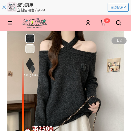
流行前線
開啟APP
立刻使用官方APP
0
1
/
2