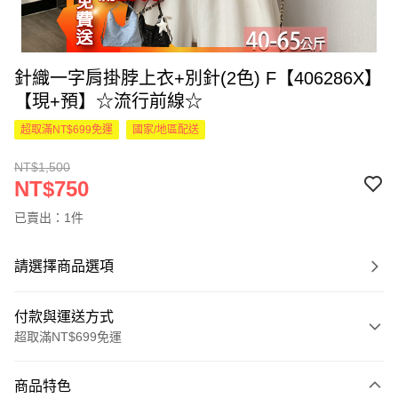
針織一字肩掛脖上衣+別針(2色) F【406286X】
【現+預】☆流行前線☆
超取滿NT$699免運
國家/地區配送
NT$1,500
NT$750
已賣出：1件
請選擇商品選項
付款與運送方式
超取滿NT$699免運
付款方式
商品特色
信用卡一次付款