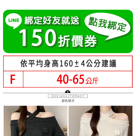
成交易。
Hami Point
AFTEE先享後付是「在收到商品之後才付款」的支付方式。 讓您購物簡單
3.實際核准額度、可分期數及費用金額請依後續交易確認頁面所載為準。
便利好安心！
相關說明
4.訂單成立30分鐘內，如未前往確認交易或遇審核未通過，訂單將自動取
１．簡單：不需註冊會員、不需綁卡、不需儲值。
「Hami Point」為中華電信所提供之點數服務，可於會員專區綁定中華電信
消。如遇「轉專審核」未通過狀況，表示未達大哥付你分期系統評分，恕無
２．便利：只要手機號碼，簡訊認證，即可結帳。
ATM付款
會員帳號後，即可在購物車使用 Hami Point 折抵消費金額 (1點等於1元)。
法說明評估內容。
３．安心：先確認商品／服務後，再付款。
【繳款方式說明】
1.分期款項不併入電信帳單，「大哥付你分期」於每月結算日後寄送繳費提
運送方式
【「AFTEE先享後付」結帳流程】
醒簡訊。
１．於結帳方式選擇「AFTEE先享後付」後，將跳轉至「AFTEE先享後付」
2.透過簡訊連結打開帳單後，可選擇「超商條碼／台灣大直營門市／銀行轉
全家付款取貨
結帳頁面，進行簡訊認證並確認金額後，即可完成結帳。
帳／街口支付／iPASS MONEY」等通路繳費。
２．訂單成立數日內，您將收到繳費通知簡訊。
每筆NT$80，滿NT$699(含以上)免運費
３．收到繳費通知簡訊後14天內，點擊此簡訊中的連結，可透過四大超商／
【注意事項】
ATM／網路銀行／等多元方式進行付款，方視為交易完成。
付款後全家取貨
1.本服務係由「台灣大哥大股份有限公司」（以下簡稱本公司）所提供，讓
※ 請注意：結帳手續完成當下不需立刻繳費，但若您需要取消訂單，請聯絡
用戶於交易時，得透過本服務購買商品或服務，並由商店將買賣／分期付款
每筆NT$80，滿NT$699(含以上)免運費
購買商品的店家。未經商家同意取消之訂單仍視為有效，需透過AFTEE先享
買賣價金債權讓與本公司後，依約使用本公司帳單繳交帳款。
後付繳納相關費用。
2.基於同意付款使用「大哥付你分期」之契約關係目的，商店將以您的個人
付款後萊爾富取貨
※ 交易是否成功請以「AFTEE先享後付 」之結帳頁面顯示為準，若有關於
資料（包含姓名、電話或地址）提供予台灣大哥大進項蒐集、處理及利用，
是否繳費成功／繳費後需取消欲退款等相關疑問，請聯繫「AFTEE先享後付
每筆NT$80，滿NT$699(含以上)免運費
由本公司與您本人進行分期帳單所需資料之確認、核對及更正。
客戶支援中心」
https://netprotections.freshdesk.com/support/home
3.完整用戶服務條款，請詳閱以下連結：
https://oppay.tw/userRule
7-11付款取貨
【注意事項】
每筆NT$80，滿NT$699(含以上)免運費
１．透過由恩沛科技股份有限公司提供之「AFTEE先享後付」服務完成之交
易，需依本服務之必要範圍內提供個人資料，並將交易相關給付款項請求債
付款後7-11取貨
權轉讓予恩沛科技股份有限公司。
２．關於個人資料處理事宜，請瀏覽以下網址：
每筆NT$80，滿NT$699(含以上)免運費
https://aftee.tw/terms/#terms3