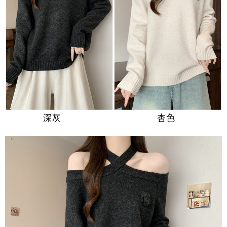
３．未成年的使用者請事先徵得法定代理人或監護人之同意方可使用
宅配
「AFTEE先享後付」，若未經同意申辦者引起之損失，本公司不負相關責
任。
每筆NT$70，滿NT$699(含以上)免運費
４．使用「AFTEE先享後付」時，將依據個別帳號之用戶狀況，依本公司即
時審查核予不同之上限額度；若仍有額度不足之情形，本公司將視審查結果
離島-郵局寄送
請求用戶進行身份認證。
每筆NT$90，滿NT$699(含以上)免運費
５．嚴禁一人註冊多個帳號或使用他人資訊註冊。若發現惡意使用之情形，
恩沛科技股份有限公司將有權停止該用戶之使用額度並採取法律行動。
國家/地區配送
查看運費