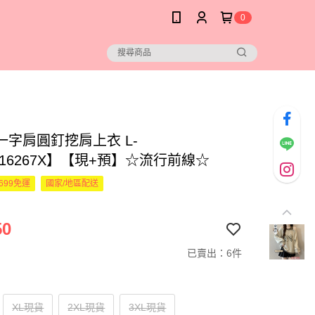
0
一字肩圓釘挖肩上衣 L-
216267X】【現+預】☆流行前線☆
699免運
國家/地區配送
50
已賣出：6件
XL現貨
2XL現貨
3XL現貨