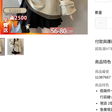
數量
付款與運
超取滿NT$
付款方式
商品特色
信用卡一
商品編號
11387667
超商取貨
商品特色
LINE Pay
假兩件一
行前線
Apple Pay
現貨 2
街口支付
急需現