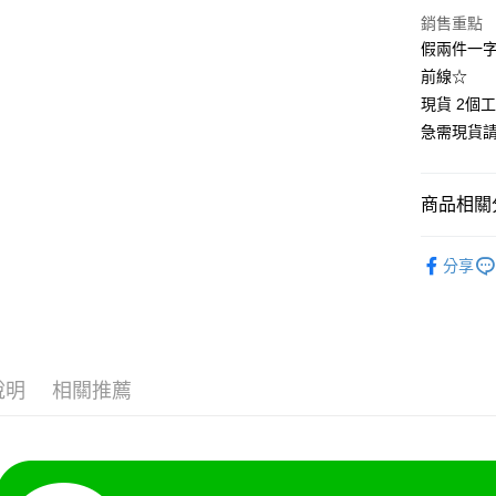
悠遊付
銷售重點
假兩件一字
Google Pa
前線☆
全支付
現貨 2個
急需現貨
全盈+PAY
大哥付你
商品相關分
相關說明
【大哥付
🍀春秋款
AFTEE先
1.本服務
分享
2.付款方
相關說明
👚上衣分
流程，驗
【關於「A
Hami Poin
完成交易
AFTEE
👚上衣分
3.實際核
便利好安
相關說明
4.訂單成
👚上衣分
１．簡單
「Hami
消。如遇
ATM付款
２．便利
信會員帳號後
說明
相關推薦
👚上衣分
無法說明
３．安心
元)。
【繳款方
大尺碼女裝(
1.分期款
【「AFT
運送方式
醒簡訊。
１．於結帳
小尺碼女裝(4
2.透過簡
付」結帳
全家付款
帳／街口支