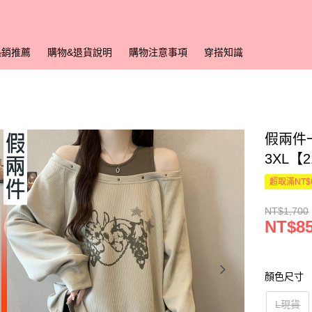
熱銷推薦
購物&退貨說明
購物注意事項
穿搭知識
假兩件
3XL【
超取滿NT$
NT$1,700
NT$8
顏色尺寸
L現貨