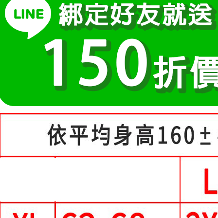
２．訂單
中尺碼女裝(5
３．收到繳
每筆NT$8
【注意事
／ATM／
1.本服務
※ 請注意
付款後全
用戶於交
絡購買商品
每筆NT$8
款買賣價
先享後付
2.基於同
※ 交易是
萊爾富取
資料（包
是否繳費成
用，由本
付客戶支
每筆NT$8
3.完整用
【注意事
付款後萊
１．透過由
每筆NT$8
交易，需
求債權轉
7-11付款
２．關於
https://aft
每筆NT$8
３．未成
「AFTE
付款後7-1
任。
每筆NT$8
４．使用「
即時審查
宅配
結果請求
５．嚴禁
每筆NT$7
形，恩沛
動。
離島-郵局