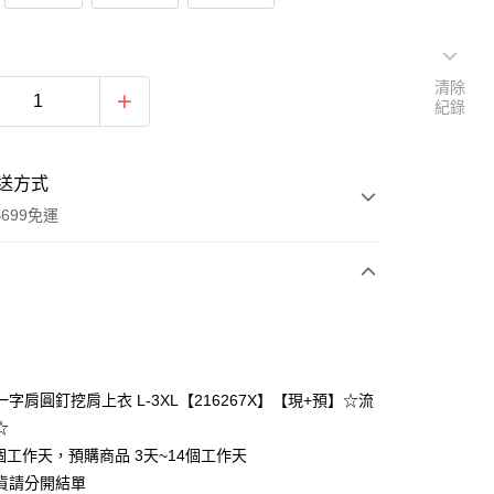
清除
紀錄
送方式
699免運
次付款
付款
字肩圓釘挖肩上衣 L-3XL【216267X】【現+預】☆流
☆
個工作天，預購商品 3天~14個工作天
貨請分開結單