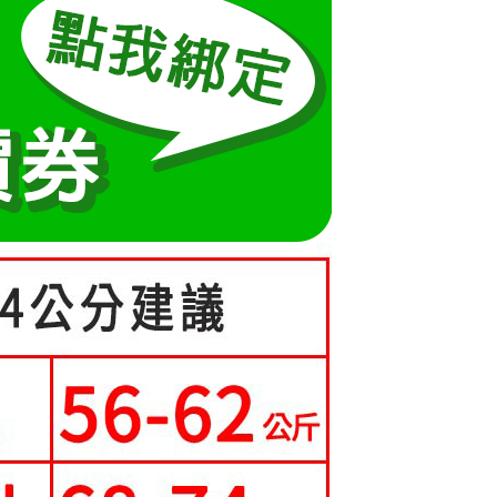
成立數日內，您將收到繳費通知簡訊。
5-70kg)
費通知簡訊後14天內，點擊此簡訊中的連結，可透過四大超商
0，滿NT$699(含以上)免運費
項】
網路銀行／等多元方式進行付款，方視為交易完成。
係由「台灣大哥大股份有限公司」（以下簡稱本公司）所提供，讓
：結帳手續完成當下不需立刻繳費，但若您需要取消訂單，請聯
家取貨
易時，得透過本服務購買商品或服務，並由商店將買賣／分期付
的店家。未經商家同意取消之訂單仍視為有效，需透過AFTEE
0，滿NT$699(含以上)免運費
金債權讓與本公司後，依約使用本公司帳單繳交帳款。
繳納相關費用。
意付款使用「大哥付你分期」之契約關係目的，商店將以您的個人
否成功請以「AFTEE先享後付 」之結帳頁面顯示為準，若有關於
貨付款
含姓名、電話或地址）提供予台灣大哥大進項蒐集、處理及利
功／繳費後需取消欲退款等相關疑問，請聯繫「AFTEE先享後
公司與您本人進行分期帳單所需資料之確認、核對及更正。
援中心」
https://netprotections.freshdesk.com/support/home
0，滿NT$699(含以上)免運費
戶服務條款，請詳閱以下連結：
https://oppay.tw/userRule
項】
爾富取貨
恩沛科技股份有限公司提供之「AFTEE先享後付」服務完成之
0，滿NT$699(含以上)免運費
依本服務之必要範圍內提供個人資料，並將交易相關給付款項請
讓予恩沛科技股份有限公司。
取貨
個人資料處理事宜，請瀏覽以下網址：
ee.tw/terms/#terms3
0，滿NT$699(含以上)免運費
年的使用者請事先徵得法定代理人或監護人之同意方可使用
E先享後付」，若未經同意申辦者引起之損失，本公司不負相關責
1取貨
0，滿NT$699(含以上)免運費
AFTEE先享後付」時，將依據個別帳號之用戶狀況，依本公司
核予不同之上限額度；若仍有額度不足之情形，本公司將視審查
用戶進行身份認證。
一人註冊多個帳號或使用他人資訊註冊。若發現惡意使用之情
0，滿NT$699(含以上)免運費
科技股份有限公司將有權停止該用戶之使用額度並採取法律行
寄送