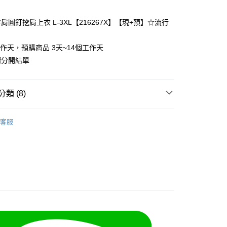
肩圓釘挖肩上衣 L-3XL【216267X】【現+預】☆流行
y
工作天，預購商品 3天~14個工作天
請分開結單
分期
類 (8)
你分期使用說明】

享後付
由台灣大哥大提供，台灣大哥大用戶可立即使用無須另外申請。
客服
式選擇「大哥付你分期」，訂單成立後會自動跳轉到大哥付的交易
類
長袖上衣
證手機門號後，選擇欲分期的期數、繳款截止日，確認付款後即
FTEE先享後付」】
t
。
先享後付是「在收到商品之後才付款」的支付方式。 讓您購物簡單
類
舒適棉T
准額度、可分期數及費用金額請依後續交易確認頁面所載為準。
心！
立30分鐘內，如未前往確認交易或遇審核未通過，訂單將自動取
類
長版上衣
：不需註冊會員、不需綁卡、不需儲值。
 Point」為中華電信所提供之點數服務，可於會員專區綁定中華電
「轉專審核」未通過狀況，表示未達大哥付你分期系統評分，恕
：只要手機號碼，簡訊認證，即可結帳。
，即可在購物車使用 Hami Point 折抵消費金額 (1點等於1
類
圓領上衣
評估內容。
：先確認商品／服務後，再付款。
式說明】
70kg以上)
項不併入電信帳單，「大哥付你分期」於每月結算日後寄送繳費提
EE先享後付」結帳流程】
方式選擇「AFTEE先享後付」後，將跳轉至「AFTEE先享後
5-55kg)
訊連結打開帳單後，可選擇「超商條碼／台灣大直營門市／銀行轉
頁面，進行簡訊認證並確認金額後，即可完成結帳。
取貨
付／iPASS MONEY」等通路繳費。