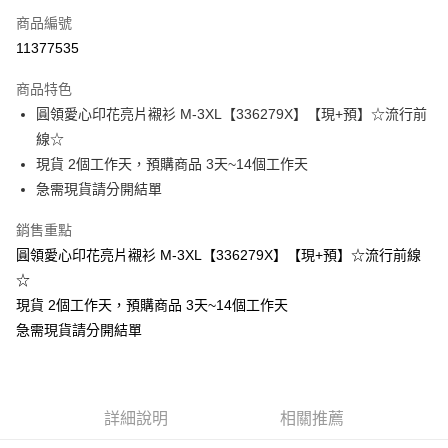
商品編號
超商取貨付款
11377535
LINE Pay
商品特色
Apple Pay
圓領愛心印花亮片襯衫 M-3XL【336279X】【現+預】☆流行前
線☆
街口支付
現貨 2個工作天，預購商品 3天~14個工作天
悠遊付
急需現貨請分開結單
Google Pay
銷售重點
圓領愛心印花亮片襯衫 M-3XL【336279X】【現+預】☆流行前線
全支付
☆
全盈+PAY
現貨 2個工作天，預購商品 3天~14個工作天
急需現貨請分開結單
大哥付你分期
相關說明
【大哥付你分期使用說明】
AFTEE先享後付
1.本服務由台灣大哥大提供，台灣大哥大用戶可立即使用無須另外申請。
2.付款方式選擇「大哥付你分期」，訂單成立後會自動跳轉到大哥付的交易
相關說明
詳細說明
相關推薦
流程，驗證手機門號後，選擇欲分期的期數、繳款截止日，確認付款後即完
【關於「AFTEE先享後付」】