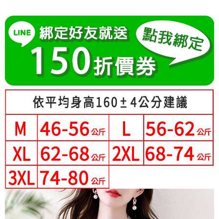
成交易。
Hami Point
AFTEE先享後付是「在收到商品之後才付款」的支付方式。 讓您購物簡單
3.實際核准額度、可分期數及費用金額請依後續交易確認頁面所載為準。
便利好安心！
相關說明
4.訂單成立30分鐘內，如未前往確認交易或遇審核未通過，訂單將自動取
１．簡單：不需註冊會員、不需綁卡、不需儲值。
「Hami Point」為中華電信所提供之點數服務，可於會員專區綁定中華電信
消。如遇「轉專審核」未通過狀況，表示未達大哥付你分期系統評分，恕無
２．便利：只要手機號碼，簡訊認證，即可結帳。
ATM付款
會員帳號後，即可在購物車使用 Hami Point 折抵消費金額 (1點等於1元)。
法說明評估內容。
３．安心：先確認商品／服務後，再付款。
【繳款方式說明】
1.分期款項不併入電信帳單，「大哥付你分期」於每月結算日後寄送繳費提
運送方式
【「AFTEE先享後付」結帳流程】
醒簡訊。
１．於結帳方式選擇「AFTEE先享後付」後，將跳轉至「AFTEE先享後付」
2.透過簡訊連結打開帳單後，可選擇「超商條碼／台灣大直營門市／銀行轉
全家付款取貨
結帳頁面，進行簡訊認證並確認金額後，即可完成結帳。
帳／街口支付／iPASS MONEY」等通路繳費。
２．訂單成立數日內，您將收到繳費通知簡訊。
每筆NT$80，滿NT$699(含以上)免運費
３．收到繳費通知簡訊後14天內，點擊此簡訊中的連結，可透過四大超商／
【注意事項】
ATM／網路銀行／等多元方式進行付款，方視為交易完成。
付款後全家取貨
1.本服務係由「台灣大哥大股份有限公司」（以下簡稱本公司）所提供，讓
※ 請注意：結帳手續完成當下不需立刻繳費，但若您需要取消訂單，請聯絡
用戶於交易時，得透過本服務購買商品或服務，並由商店將買賣／分期付款
每筆NT$80，滿NT$699(含以上)免運費
購買商品的店家。未經商家同意取消之訂單仍視為有效，需透過AFTEE先享
買賣價金債權讓與本公司後，依約使用本公司帳單繳交帳款。
後付繳納相關費用。
2.基於同意付款使用「大哥付你分期」之契約關係目的，商店將以您的個人
付款後萊爾富取貨
※ 交易是否成功請以「AFTEE先享後付 」之結帳頁面顯示為準，若有關於
資料（包含姓名、電話或地址）提供予台灣大哥大進項蒐集、處理及利用，
是否繳費成功／繳費後需取消欲退款等相關疑問，請聯繫「AFTEE先享後付
每筆NT$80，滿NT$699(含以上)免運費
由本公司與您本人進行分期帳單所需資料之確認、核對及更正。
客戶支援中心」
https://netprotections.freshdesk.com/support/home
3.完整用戶服務條款，請詳閱以下連結：
https://oppay.tw/userRule
7-11付款取貨
【注意事項】
每筆NT$80，滿NT$699(含以上)免運費
１．透過由恩沛科技股份有限公司提供之「AFTEE先享後付」服務完成之交
易，需依本服務之必要範圍內提供個人資料，並將交易相關給付款項請求債
付款後7-11取貨
權轉讓予恩沛科技股份有限公司。
２．關於個人資料處理事宜，請瀏覽以下網址：
每筆NT$80，滿NT$699(含以上)免運費
https://aftee.tw/terms/#terms3