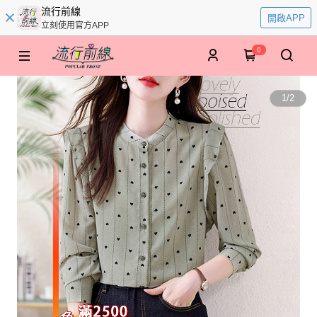
流行前線
開啟APP
立刻使用官方APP
0
1
/
2