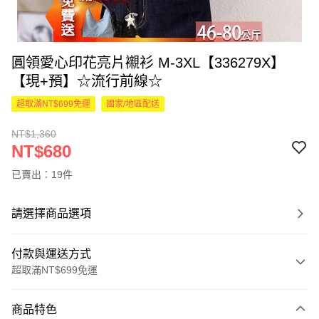
圓領愛心印花亮片襯衫 M-3XL【336279X】
【現+預】☆流行前線☆
超取滿NT$699免運
國家/地區配送
NT$1,360
NT$680
已賣出：19件
請選擇商品選項
付款與運送方式
超取滿NT$699免運
付款方式
商品特色
信用卡一次付款