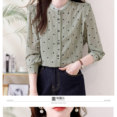
３．未成年的使用者請事先徵得法定代理人或監護人之同意方可使用
宅配
「AFTEE先享後付」，若未經同意申辦者引起之損失，本公司不負相關責
任。
每筆NT$70，滿NT$699(含以上)免運費
４．使用「AFTEE先享後付」時，將依據個別帳號之用戶狀況，依本公司即
時審查核予不同之上限額度；若仍有額度不足之情形，本公司將視審查結果
離島-郵局寄送
請求用戶進行身份認證。
每筆NT$90，滿NT$699(含以上)免運費
５．嚴禁一人註冊多個帳號或使用他人資訊註冊。若發現惡意使用之情形，
恩沛科技股份有限公司將有權停止該用戶之使用額度並採取法律行動。
國家/地區配送
查看運費