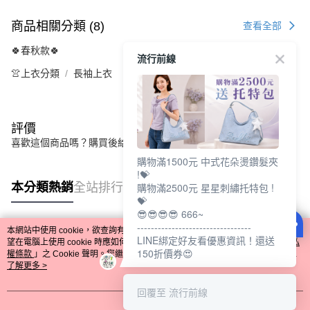
商品相關分類 (8)
查看全部
🍀春秋款🍀
流行前線
👚上衣分類
長袖上衣
評價
喜歡這個商品嗎？購買後給他一個好評吧
購物滿1500元 中式花朵燙鑽髮夾
!💝
本分類熱銷
全站排行
購物滿2500元 星星刺繡托特包 !
💝
😎😎😎😎 666~
---------------------------------
本網站中使用 cookie，欲查詢有關本網站使用 cookie 方式之詳情，及若您不希
LINE綁定好友看優惠資訊！還送
熱門標籤
望在電腦上使用 cookie 時應如何變更電腦的 cookie 設定，請參閱本網站「
隱私
150折價券😍
權條款
」之 Cookie 聲明。您繼續使用本網站即表示您同意本公司得按本網站使
用條款之 Cookie 聲明使用 cookie。
了解更多 >
回覆至 流行前線
我知道了