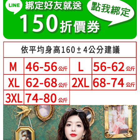
成交易。
Hami Point
AFTEE先享後付是「在收到商品之後才付款」的支付方式。 讓您購物簡單
3.實際核准額度、可分期數及費用金額請依後續交易確認頁面所載為準。
便利好安心！
相關說明
4.訂單成立30分鐘內，如未前往確認交易或遇審核未通過，訂單將自動取
１．簡單：不需註冊會員、不需綁卡、不需儲值。
「Hami Point」為中華電信所提供之點數服務，可於會員專區綁定中華電信
消。如遇「轉專審核」未通過狀況，表示未達大哥付你分期系統評分，恕無
２．便利：只要手機號碼，簡訊認證，即可結帳。
ATM付款
會員帳號後，即可在購物車使用 Hami Point 折抵消費金額 (1點等於1元)。
法說明評估內容。
３．安心：先確認商品／服務後，再付款。
【繳款方式說明】
1.分期款項不併入電信帳單，「大哥付你分期」於每月結算日後寄送繳費提
運送方式
【「AFTEE先享後付」結帳流程】
醒簡訊。
１．於結帳方式選擇「AFTEE先享後付」後，將跳轉至「AFTEE先享後付」
2.透過簡訊連結打開帳單後，可選擇「超商條碼／台灣大直營門市／銀行轉
全家付款取貨
結帳頁面，進行簡訊認證並確認金額後，即可完成結帳。
帳／街口支付／iPASS MONEY」等通路繳費。
２．訂單成立數日內，您將收到繳費通知簡訊。
每筆NT$80，滿NT$699(含以上)免運費
３．收到繳費通知簡訊後14天內，點擊此簡訊中的連結，可透過四大超商／
【注意事項】
ATM／網路銀行／等多元方式進行付款，方視為交易完成。
付款後全家取貨
1.本服務係由「台灣大哥大股份有限公司」（以下簡稱本公司）所提供，讓
※ 請注意：結帳手續完成當下不需立刻繳費，但若您需要取消訂單，請聯絡
用戶於交易時，得透過本服務購買商品或服務，並由商店將買賣／分期付款
每筆NT$80，滿NT$699(含以上)免運費
購買商品的店家。未經商家同意取消之訂單仍視為有效，需透過AFTEE先享
買賣價金債權讓與本公司後，依約使用本公司帳單繳交帳款。
後付繳納相關費用。
2.基於同意付款使用「大哥付你分期」之契約關係目的，商店將以您的個人
付款後萊爾富取貨
※ 交易是否成功請以「AFTEE先享後付 」之結帳頁面顯示為準，若有關於
資料（包含姓名、電話或地址）提供予台灣大哥大進項蒐集、處理及利用，
是否繳費成功／繳費後需取消欲退款等相關疑問，請聯繫「AFTEE先享後付
每筆NT$80，滿NT$699(含以上)免運費
由本公司與您本人進行分期帳單所需資料之確認、核對及更正。
客戶支援中心」
https://netprotections.freshdesk.com/support/home
3.完整用戶服務條款，請詳閱以下連結：
https://oppay.tw/userRule
7-11付款取貨
【注意事項】
每筆NT$80，滿NT$699(含以上)免運費
１．透過由恩沛科技股份有限公司提供之「AFTEE先享後付」服務完成之交
易，需依本服務之必要範圍內提供個人資料，並將交易相關給付款項請求債
付款後7-11取貨
權轉讓予恩沛科技股份有限公司。
２．關於個人資料處理事宜，請瀏覽以下網址：
每筆NT$80，滿NT$699(含以上)免運費
https://aftee.tw/terms/#terms3