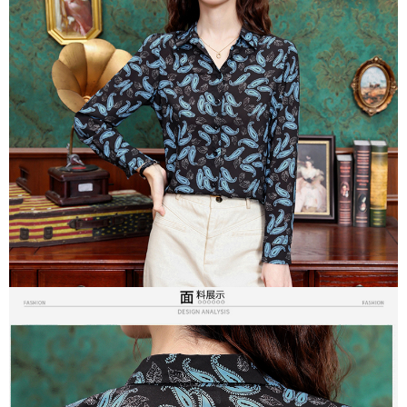
３．未成年的使用者請事先徵得法定代理人或監護人之同意方可使用
宅配
「AFTEE先享後付」，若未經同意申辦者引起之損失，本公司不負相關責
任。
每筆NT$70，滿NT$699(含以上)免運費
４．使用「AFTEE先享後付」時，將依據個別帳號之用戶狀況，依本公司即
時審查核予不同之上限額度；若仍有額度不足之情形，本公司將視審查結果
離島-郵局寄送
請求用戶進行身份認證。
每筆NT$90，滿NT$699(含以上)免運費
５．嚴禁一人註冊多個帳號或使用他人資訊註冊。若發現惡意使用之情形，
恩沛科技股份有限公司將有權停止該用戶之使用額度並採取法律行動。
國家/地區配送
查看運費