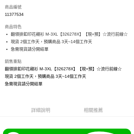
商品編號
超商取貨付款
11377534
LINE Pay
商品特色
Apple Pay
翻領排釦印花襯衫 M-3XL【326278X】【現+預】☆流行前線☆
現貨 2個工作天，預購商品 3天~14個工作天
街口支付
急需現貨請分開結單
悠遊付
銷售重點
Google Pay
翻領排釦印花襯衫 M-3XL【326278X】【現+預】☆流行前線☆
現貨 2個工作天，預購商品 3天~14個工作天
全支付
急需現貨請分開結單
全盈+PAY
大哥付你分期
相關說明
詳細說明
相關推薦
【大哥付你分期使用說明】
AFTEE先享後付
1.本服務由台灣大哥大提供，台灣大哥大用戶可立即使用無須另外申請。
2.付款方式選擇「大哥付你分期」，訂單成立後會自動跳轉到大哥付的交易
相關說明
流程，驗證手機門號後，選擇欲分期的期數、繳款截止日，確認付款後即完
【關於「AFTEE先享後付」】