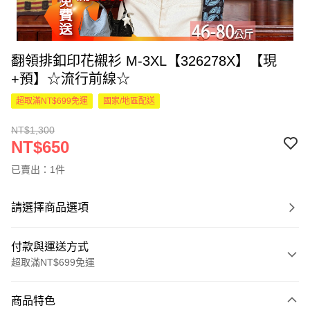
翻領排釦印花襯衫 M-3XL【326278X】【現
+預】☆流行前線☆
超取滿NT$699免運
國家/地區配送
NT$1,300
NT$650
已賣出：1件
請選擇商品選項
付款與運送方式
超取滿NT$699免運
付款方式
商品特色
信用卡一次付款