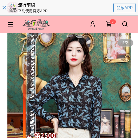
流行前線
開啟APP
立刻使用官方APP
0
1
/
2