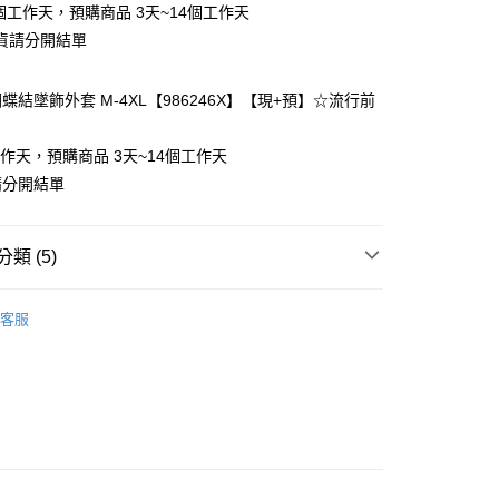
個工作天，預購商品 3天~14個工作天
貨請分開結單
蝶結墜飾外套 M-4XL【986246X】【現+預】☆流行前
y
工作天，預購商品 3天~14個工作天
請分開結單
分期
類 (5)
你分期使用說明】

享後付
由台灣大哥大提供，台灣大哥大用戶可立即使用無須另外申請。
客服
式選擇「大哥付你分期」，訂單成立後會自動跳轉到大哥付的交易
70kg以上)
證手機門號後，選擇欲分期的期數、繳款截止日，確認付款後即
FTEE先享後付」】
t
。
先享後付是「在收到商品之後才付款」的支付方式。 讓您購物簡單
薄外套
准額度、可分期數及費用金額請依後續交易確認頁面所載為準。
心！
立30分鐘內，如未前往確認交易或遇審核未通過，訂單將自動取
5-55kg)
：不需註冊會員、不需綁卡、不需儲值。
 Point」為中華電信所提供之點數服務，可於會員專區綁定中華電
「轉專審核」未通過狀況，表示未達大哥付你分期系統評分，恕
：只要手機號碼，簡訊認證，即可結帳。
，即可在購物車使用 Hami Point 折抵消費金額 (1點等於1
5-70kg)
評估內容。
：先確認商品／服務後，再付款。
式說明】
項不併入電信帳單，「大哥付你分期」於每月結算日後寄送繳費提
EE先享後付」結帳流程】