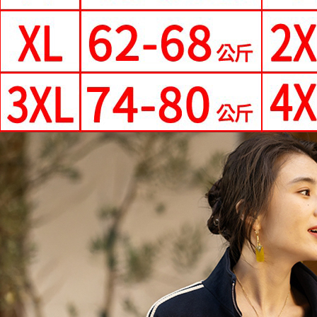
每筆NT$9
形，恩沛
動。
國家/地區