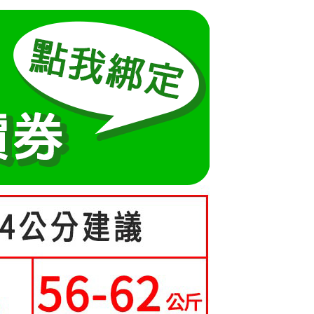
方式選擇「AFTEE先享後付」後，將跳轉至「AFTEE先享後
訊連結打開帳單後，可選擇「超商條碼／台灣大直營門市／銀行轉
頁面，進行簡訊認證並確認金額後，即可完成結帳。
取貨
付／iPASS MONEY」等通路繳費。
成立數日內，您將收到繳費通知簡訊。
費通知簡訊後14天內，點擊此簡訊中的連結，可透過四大超商
0，滿NT$699(含以上)免運費
項】
網路銀行／等多元方式進行付款，方視為交易完成。
係由「台灣大哥大股份有限公司」（以下簡稱本公司）所提供，讓
：結帳手續完成當下不需立刻繳費，但若您需要取消訂單，請聯
家取貨
易時，得透過本服務購買商品或服務，並由商店將買賣／分期付
的店家。未經商家同意取消之訂單仍視為有效，需透過AFTEE
0，滿NT$699(含以上)免運費
金債權讓與本公司後，依約使用本公司帳單繳交帳款。
繳納相關費用。
意付款使用「大哥付你分期」之契約關係目的，商店將以您的個人
否成功請以「AFTEE先享後付 」之結帳頁面顯示為準，若有關於
爾富取貨
含姓名、電話或地址）提供予台灣大哥大進項蒐集、處理及利
功／繳費後需取消欲退款等相關疑問，請聯繫「AFTEE先享後
公司與您本人進行分期帳單所需資料之確認、核對及更正。
援中心」
https://netprotections.freshdesk.com/support/home
0，滿NT$699(含以上)免運費
戶服務條款，請詳閱以下連結：
https://oppay.tw/userRule
項】
取貨
恩沛科技股份有限公司提供之「AFTEE先享後付」服務完成之
0，滿NT$699(含以上)免運費
依本服務之必要範圍內提供個人資料，並將交易相關給付款項請
讓予恩沛科技股份有限公司。
1取貨
個人資料處理事宜，請瀏覽以下網址：
ee.tw/terms/#terms3
0，滿NT$699(含以上)免運費
年的使用者請事先徵得法定代理人或監護人之同意方可使用
E先享後付」，若未經同意申辦者引起之損失，本公司不負相關責
0，滿NT$699(含以上)免運費
AFTEE先享後付」時，將依據個別帳號之用戶狀況，依本公司
核予不同之上限額度；若仍有額度不足之情形，本公司將視審查
寄送
用戶進行身份認證。
一人註冊多個帳號或使用他人資訊註冊。若發現惡意使用之情