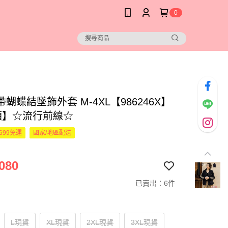
0
蝴蝶結墜飾外套 M-4XL【986246X】
預】☆流行前線☆
699免運
國家/地區配送
080
已賣出：6件
L現貨
XL現貨
2XL現貨
3XL現貨