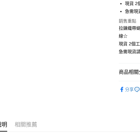
現貨 2
街口支付
急需現
悠遊付
銷售重點
拉鍊織帶蝴
Google Pa
線☆
全支付
現貨 2個
急需現貨
全盈+PAY
大哥付你
商品相關分
相關說明
【大哥付
🍀春秋款
AFTEE先
1.本服務
分享
2.付款方
相關說明
大尺碼女裝(
流程，驗
【關於「A
Hami Poin
完成交易
AFTEE
🧥外套
3.實際核
便利好安
相關說明
4.訂單成
小尺碼女裝(4
１．簡單
「Hami
消。如遇
ATM付款
２．便利
信會員帳號後
說明
相關推薦
中尺碼女裝(5
無法說明
３．安心
元)。
【繳款方
1.分期款
【「AFT