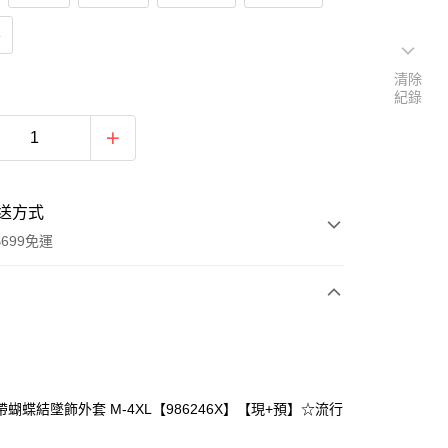
貨
清除
紀錄
送方式
699免運
次付款
付款
蝴蝶結墜飾外套 M-4XL【986246X】【現+預】☆流行