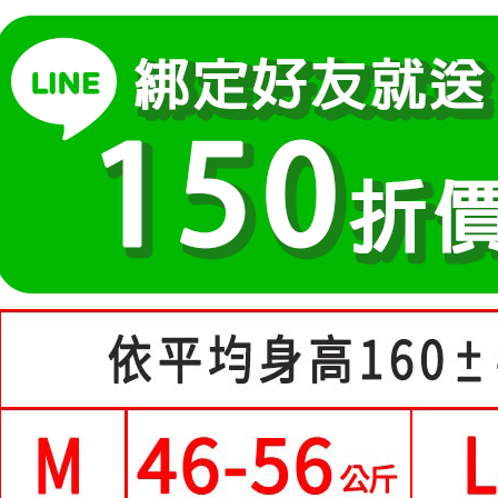
運送方式
醒簡訊。
１．於結帳
2.透過簡
付」結帳
全家付款
帳／街口支
２．訂單
３．收到繳
每筆NT$8
【注意事
／ATM／
1.本服務
※ 請注意
付款後全
用戶於交
絡購買商品
每筆NT$8
款買賣價
先享後付
2.基於同
※ 交易是
付款後萊
資料（包
是否繳費成
用，由本
付客戶支
每筆NT$8
3.完整用
【注意事
7-11付款
１．透過由
每筆NT$8
交易，需
求債權轉
付款後7-1
２．關於
https://aft
每筆NT$8
３．未成
「AFTE
宅配
任。
每筆NT$7
４．使用「
即時審查
離島-郵局
結果請求
５．嚴禁