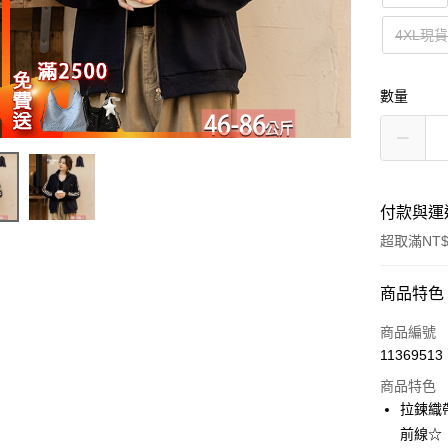
4XL現
數量
付款與運
超取滿NT$
付款方式
商品特色
信用卡一
商品編號
11369513
超商取貨
商品特色
LINE Pay
拉鍊織帶
前線☆
Apple Pay