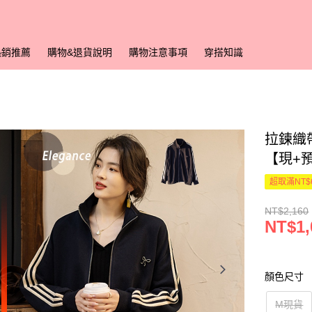
熱銷推薦
購物&退貨說明
購物注意事項
穿搭知識
拉鍊織帶
【現+
超取滿NT$
NT$2,160
NT$1,
顏色尺寸
M現貨