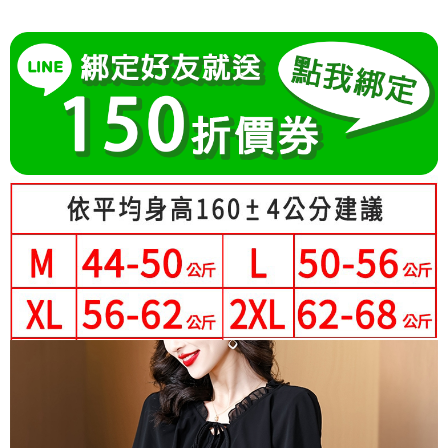
成交易。
Hami Point
AFTEE先享後付是「在收到商品之後才付款」的支付方式。 讓您購物簡單
3.實際核准額度、可分期數及費用金額請依後續交易確認頁面所載為準。
便利好安心！
相關說明
4.訂單成立30分鐘內，如未前往確認交易或遇審核未通過，訂單將自動取
１．簡單：不需註冊會員、不需綁卡、不需儲值。
「Hami Point」為中華電信所提供之點數服務，可於會員專區綁定中華電信
消。如遇「轉專審核」未通過狀況，表示未達大哥付你分期系統評分，恕無
２．便利：只要手機號碼，簡訊認證，即可結帳。
ATM付款
會員帳號後，即可在購物車使用 Hami Point 折抵消費金額 (1點等於1元)。
法說明評估內容。
３．安心：先確認商品／服務後，再付款。
【繳款方式說明】
1.分期款項不併入電信帳單，「大哥付你分期」於每月結算日後寄送繳費提
運送方式
【「AFTEE先享後付」結帳流程】
醒簡訊。
１．於結帳方式選擇「AFTEE先享後付」後，將跳轉至「AFTEE先享後付」
2.透過簡訊連結打開帳單後，可選擇「超商條碼／台灣大直營門市／銀行轉
全家付款取貨
結帳頁面，進行簡訊認證並確認金額後，即可完成結帳。
帳／街口支付／iPASS MONEY」等通路繳費。
２．訂單成立數日內，您將收到繳費通知簡訊。
每筆NT$80，滿NT$699(含以上)免運費
３．收到繳費通知簡訊後14天內，點擊此簡訊中的連結，可透過四大超商／
【注意事項】
ATM／網路銀行／等多元方式進行付款，方視為交易完成。
付款後全家取貨
1.本服務係由「台灣大哥大股份有限公司」（以下簡稱本公司）所提供，讓
※ 請注意：結帳手續完成當下不需立刻繳費，但若您需要取消訂單，請聯絡
用戶於交易時，得透過本服務購買商品或服務，並由商店將買賣／分期付款
每筆NT$80，滿NT$699(含以上)免運費
購買商品的店家。未經商家同意取消之訂單仍視為有效，需透過AFTEE先享
買賣價金債權讓與本公司後，依約使用本公司帳單繳交帳款。
後付繳納相關費用。
2.基於同意付款使用「大哥付你分期」之契約關係目的，商店將以您的個人
萊爾富取貨付款
※ 交易是否成功請以「AFTEE先享後付 」之結帳頁面顯示為準，若有關於
資料（包含姓名、電話或地址）提供予台灣大哥大進項蒐集、處理及利用，
是否繳費成功／繳費後需取消欲退款等相關疑問，請聯繫「AFTEE先享後付
每筆NT$80，滿NT$699(含以上)免運費
由本公司與您本人進行分期帳單所需資料之確認、核對及更正。
客戶支援中心」
https://netprotections.freshdesk.com/support/home
3.完整用戶服務條款，請詳閱以下連結：
https://oppay.tw/userRule
付款後萊爾富取貨
【注意事項】
每筆NT$80，滿NT$699(含以上)免運費
１．透過由恩沛科技股份有限公司提供之「AFTEE先享後付」服務完成之交
易，需依本服務之必要範圍內提供個人資料，並將交易相關給付款項請求債
7-11付款取貨
權轉讓予恩沛科技股份有限公司。
２．關於個人資料處理事宜，請瀏覽以下網址：
每筆NT$80，滿NT$699(含以上)免運費
https://aftee.tw/terms/#terms3