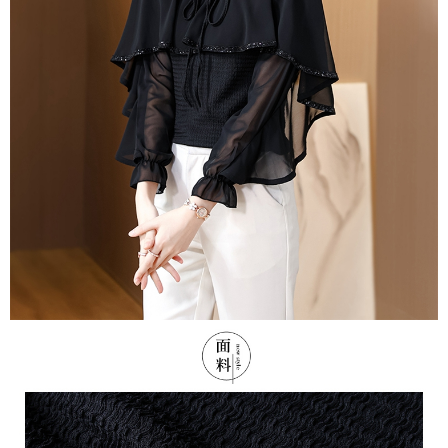
３．未成年的使用者請事先徵得法定代理人或監護人之同意方可使用
付款後7-11取貨
「AFTEE先享後付」，若未經同意申辦者引起之損失，本公司不負相關責
任。
每筆NT$80，滿NT$699(含以上)免運費
４．使用「AFTEE先享後付」時，將依據個別帳號之用戶狀況，依本公司即
時審查核予不同之上限額度；若仍有額度不足之情形，本公司將視審查結果
宅配
請求用戶進行身份認證。
每筆NT$70，滿NT$699(含以上)免運費
５．嚴禁一人註冊多個帳號或使用他人資訊註冊。若發現惡意使用之情形，
恩沛科技股份有限公司將有權停止該用戶之使用額度並採取法律行動。
離島-郵局寄送
每筆NT$90，滿NT$699(含以上)免運費
國家/地區配送
查看運費