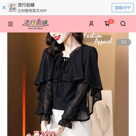
流行前線
開啟APP
立刻使用官方APP
0
1
/
2