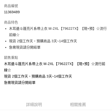
商品編號
超商取貨付款
11369489
LINE Pay
商品特色
Apple Pay
木耳邊斗篷亮片系帶上衣 M-2XL【796227X】【現+預】☆流行
前線☆
街口支付
現貨 2個工作天，預購商品 3天~14個工作天
悠遊付
急需現貨請分開結單
Google Pay
銷售重點
木耳邊斗篷亮片系帶上衣 M-2XL【796227X】【現+預】☆流行前
全支付
線☆
全盈+PAY
現貨 2個工作天，預購商品 3天~14個工作天
急需現貨請分開結單
大哥付你分期
相關說明
【大哥付你分期使用說明】
AFTEE先享後付
1.本服務由台灣大哥大提供，台灣大哥大用戶可立即使用無須另外申請。
2.付款方式選擇「大哥付你分期」，訂單成立後會自動跳轉到大哥付的交易
相關說明
詳細說明
相關推薦
流程，驗證手機門號後，選擇欲分期的期數、繳款截止日，確認付款後即完
【關於「AFTEE先享後付」】