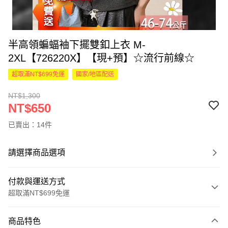
半高領蝙蝠袖下擺雙釦上衣 M-
2XL【726220X】【現+預】☆流行前線☆
超取滿NT$699免運
國家/地區配送
NT$1,300
NT$650
已賣出：14件
請選擇商品選項
付款與運送方式
超取滿NT$699免運
付款方式
商品特色
信用卡一次付款