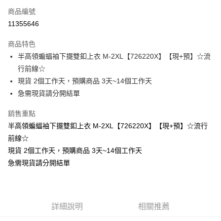
商品編號
超商取貨付款
11355646
LINE Pay
商品特色
Apple Pay
半高領蝙蝠袖下擺雙釦上衣 M-2XL【726220X】【現+預】☆流
行前線☆
街口支付
現貨 2個工作天，預購商品 3天~14個工作天
悠遊付
急需現貨請分開結單
Google Pay
銷售重點
半高領蝙蝠袖下擺雙釦上衣 M-2XL【726220X】【現+預】☆流行
全支付
前線☆
全盈+PAY
現貨 2個工作天，預購商品 3天~14個工作天
急需現貨請分開結單
大哥付你分期
相關說明
【大哥付你分期使用說明】
AFTEE先享後付
1.本服務由台灣大哥大提供，台灣大哥大用戶可立即使用無須另外申請。
2.付款方式選擇「大哥付你分期」，訂單成立後會自動跳轉到大哥付的交易
相關說明
詳細說明
相關推薦
流程，驗證手機門號後，選擇欲分期的期數、繳款截止日，確認付款後即完
【關於「AFTEE先享後付」】