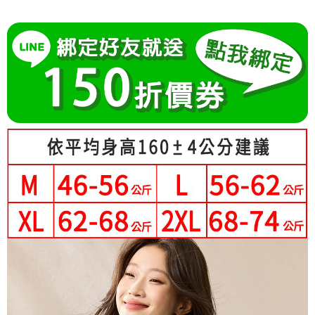
成交易。
Hami Point
AFTEE先享後付是「在收到商品之後才付款」的支付方式。 讓您購物簡單
3.實際核准額度、可分期數及費用金額請依後續交易確認頁面所載為準。
便利好安心！
相關說明
4.訂單成立30分鐘內，如未前往確認交易或遇審核未通過，訂單將自動取
１．簡單：不需註冊會員、不需綁卡、不需儲值。
「Hami Point」為中華電信所提供之點數服務，可於會員專區綁定中華電信
消。如遇「轉專審核」未通過狀況，表示未達大哥付你分期系統評分，恕無
２．便利：只要手機號碼，簡訊認證，即可結帳。
ATM付款
會員帳號後，即可在購物車使用 Hami Point 折抵消費金額 (1點等於1元)。
法說明評估內容。
３．安心：先確認商品／服務後，再付款。
【繳款方式說明】
1.分期款項不併入電信帳單，「大哥付你分期」於每月結算日後寄送繳費提
運送方式
【「AFTEE先享後付」結帳流程】
醒簡訊。
１．於結帳方式選擇「AFTEE先享後付」後，將跳轉至「AFTEE先享後付」
2.透過簡訊連結打開帳單後，可選擇「超商條碼／台灣大直營門市／銀行轉
全家付款取貨
結帳頁面，進行簡訊認證並確認金額後，即可完成結帳。
帳／街口支付／iPASS MONEY」等通路繳費。
２．訂單成立數日內，您將收到繳費通知簡訊。
每筆NT$80，滿NT$699(含以上)免運費
３．收到繳費通知簡訊後14天內，點擊此簡訊中的連結，可透過四大超商／
【注意事項】
ATM／網路銀行／等多元方式進行付款，方視為交易完成。
付款後全家取貨
1.本服務係由「台灣大哥大股份有限公司」（以下簡稱本公司）所提供，讓
※ 請注意：結帳手續完成當下不需立刻繳費，但若您需要取消訂單，請聯絡
用戶於交易時，得透過本服務購買商品或服務，並由商店將買賣／分期付款
每筆NT$80，滿NT$699(含以上)免運費
購買商品的店家。未經商家同意取消之訂單仍視為有效，需透過AFTEE先享
買賣價金債權讓與本公司後，依約使用本公司帳單繳交帳款。
後付繳納相關費用。
2.基於同意付款使用「大哥付你分期」之契約關係目的，商店將以您的個人
付款後萊爾富取貨
※ 交易是否成功請以「AFTEE先享後付 」之結帳頁面顯示為準，若有關於
資料（包含姓名、電話或地址）提供予台灣大哥大進項蒐集、處理及利用，
是否繳費成功／繳費後需取消欲退款等相關疑問，請聯繫「AFTEE先享後付
每筆NT$80，滿NT$699(含以上)免運費
由本公司與您本人進行分期帳單所需資料之確認、核對及更正。
客戶支援中心」
https://netprotections.freshdesk.com/support/home
3.完整用戶服務條款，請詳閱以下連結：
https://oppay.tw/userRule
7-11付款取貨
【注意事項】
每筆NT$80，滿NT$699(含以上)免運費
１．透過由恩沛科技股份有限公司提供之「AFTEE先享後付」服務完成之交
易，需依本服務之必要範圍內提供個人資料，並將交易相關給付款項請求債
付款後7-11取貨
權轉讓予恩沛科技股份有限公司。
２．關於個人資料處理事宜，請瀏覽以下網址：
每筆NT$80，滿NT$699(含以上)免運費
https://aftee.tw/terms/#terms3