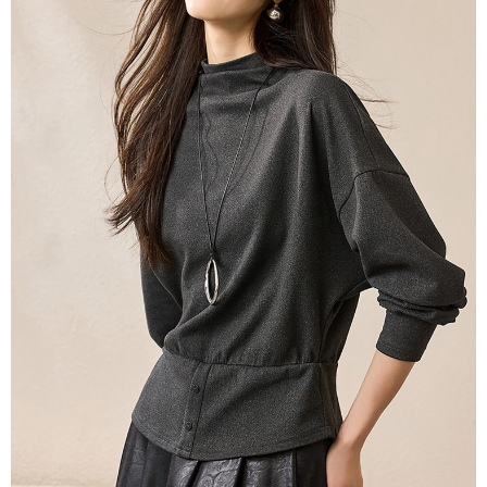
３．未成年的使用者請事先徵得法定代理人或監護人之同意方可使用
宅配
「AFTEE先享後付」，若未經同意申辦者引起之損失，本公司不負相關責
任。
每筆NT$70，滿NT$699(含以上)免運費
４．使用「AFTEE先享後付」時，將依據個別帳號之用戶狀況，依本公司即
時審查核予不同之上限額度；若仍有額度不足之情形，本公司將視審查結果
離島-郵局寄送
請求用戶進行身份認證。
每筆NT$90，滿NT$699(含以上)免運費
５．嚴禁一人註冊多個帳號或使用他人資訊註冊。若發現惡意使用之情形，
恩沛科技股份有限公司將有權停止該用戶之使用額度並採取法律行動。
國家/地區配送
查看運費