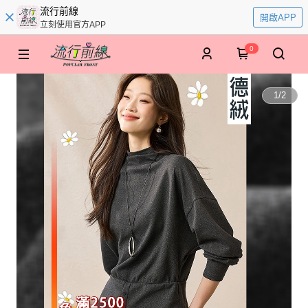
流行前線
開啟APP
立刻使用官方APP
0
1
/
2