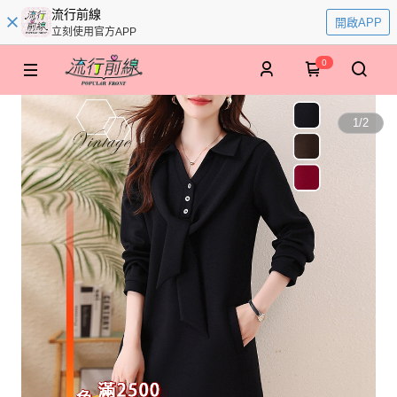
流行前線
開啟APP
立刻使用官方APP
0
1
/
2