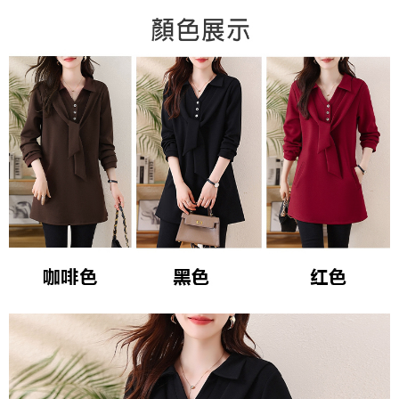
３．未成年的使用者請事先徵得法定代理人或監護人之同意方可使用
宅配
「AFTEE先享後付」，若未經同意申辦者引起之損失，本公司不負相關責
任。
每筆NT$70，滿NT$699(含以上)免運費
４．使用「AFTEE先享後付」時，將依據個別帳號之用戶狀況，依本公司即
時審查核予不同之上限額度；若仍有額度不足之情形，本公司將視審查結果
離島-郵局寄送
請求用戶進行身份認證。
每筆NT$90，滿NT$699(含以上)免運費
５．嚴禁一人註冊多個帳號或使用他人資訊註冊。若發現惡意使用之情形，
恩沛科技股份有限公司將有權停止該用戶之使用額度並採取法律行動。
國家/地區配送
查看運費