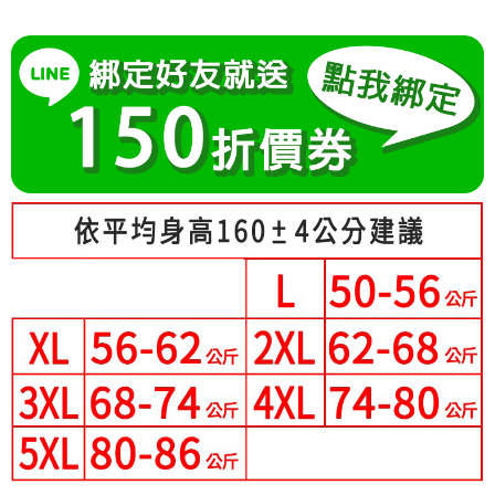
成交易。
Hami Point
AFTEE先享後付是「在收到商品之後才付款」的支付方式。 讓您購物簡單
3.實際核准額度、可分期數及費用金額請依後續交易確認頁面所載為準。
便利好安心！
相關說明
4.訂單成立30分鐘內，如未前往確認交易或遇審核未通過，訂單將自動取
１．簡單：不需註冊會員、不需綁卡、不需儲值。
「Hami Point」為中華電信所提供之點數服務，可於會員專區綁定中華電信
消。如遇「轉專審核」未通過狀況，表示未達大哥付你分期系統評分，恕無
２．便利：只要手機號碼，簡訊認證，即可結帳。
ATM付款
會員帳號後，即可在購物車使用 Hami Point 折抵消費金額 (1點等於1元)。
法說明評估內容。
３．安心：先確認商品／服務後，再付款。
【繳款方式說明】
1.分期款項不併入電信帳單，「大哥付你分期」於每月結算日後寄送繳費提
運送方式
【「AFTEE先享後付」結帳流程】
醒簡訊。
１．於結帳方式選擇「AFTEE先享後付」後，將跳轉至「AFTEE先享後付」
2.透過簡訊連結打開帳單後，可選擇「超商條碼／台灣大直營門市／銀行轉
全家付款取貨
結帳頁面，進行簡訊認證並確認金額後，即可完成結帳。
帳／街口支付／iPASS MONEY」等通路繳費。
２．訂單成立數日內，您將收到繳費通知簡訊。
每筆NT$80，滿NT$699(含以上)免運費
３．收到繳費通知簡訊後14天內，點擊此簡訊中的連結，可透過四大超商／
【注意事項】
ATM／網路銀行／等多元方式進行付款，方視為交易完成。
付款後全家取貨
1.本服務係由「台灣大哥大股份有限公司」（以下簡稱本公司）所提供，讓
※ 請注意：結帳手續完成當下不需立刻繳費，但若您需要取消訂單，請聯絡
用戶於交易時，得透過本服務購買商品或服務，並由商店將買賣／分期付款
每筆NT$80，滿NT$699(含以上)免運費
購買商品的店家。未經商家同意取消之訂單仍視為有效，需透過AFTEE先享
買賣價金債權讓與本公司後，依約使用本公司帳單繳交帳款。
後付繳納相關費用。
2.基於同意付款使用「大哥付你分期」之契約關係目的，商店將以您的個人
付款後萊爾富取貨
※ 交易是否成功請以「AFTEE先享後付 」之結帳頁面顯示為準，若有關於
資料（包含姓名、電話或地址）提供予台灣大哥大進項蒐集、處理及利用，
是否繳費成功／繳費後需取消欲退款等相關疑問，請聯繫「AFTEE先享後付
每筆NT$80，滿NT$699(含以上)免運費
由本公司與您本人進行分期帳單所需資料之確認、核對及更正。
客戶支援中心」
https://netprotections.freshdesk.com/support/home
3.完整用戶服務條款，請詳閱以下連結：
https://oppay.tw/userRule
7-11付款取貨
【注意事項】
每筆NT$80，滿NT$699(含以上)免運費
１．透過由恩沛科技股份有限公司提供之「AFTEE先享後付」服務完成之交
易，需依本服務之必要範圍內提供個人資料，並將交易相關給付款項請求債
付款後7-11取貨
權轉讓予恩沛科技股份有限公司。
２．關於個人資料處理事宜，請瀏覽以下網址：
每筆NT$80，滿NT$699(含以上)免運費
https://aftee.tw/terms/#terms3