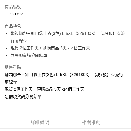
商品編號
超商取貨付款
11339792
LINE Pay
商品特色
Apple Pay
翻領綁帶三釦口袋上衣(3色) L-5XL【326180X】【現+預】☆流
行前線☆
街口支付
現貨 2個工作天，預購商品 3天~14個工作天
悠遊付
急需現貨請分開結單
Google Pay
銷售重點
翻領綁帶三釦口袋上衣(3色) L-5XL【326180X】【現+預】☆流行
全支付
前線☆
全盈+PAY
現貨 2個工作天，預購商品 3天~14個工作天
急需現貨請分開結單
大哥付你分期
相關說明
【大哥付你分期使用說明】
AFTEE先享後付
1.本服務由台灣大哥大提供，台灣大哥大用戶可立即使用無須另外申請。
2.付款方式選擇「大哥付你分期」，訂單成立後會自動跳轉到大哥付的交易
相關說明
詳細說明
相關推薦
流程，驗證手機門號後，選擇欲分期的期數、繳款截止日，確認付款後即完
【關於「AFTEE先享後付」】