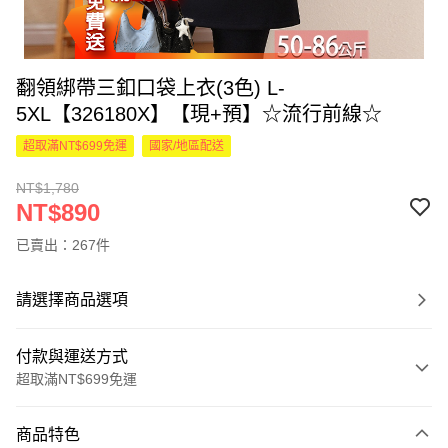
翻領綁帶三釦口袋上衣(3色) L-
5XL【326180X】【現+預】☆流行前線☆
超取滿NT$699免運
國家/地區配送
NT$1,780
NT$890
已賣出：267件
請選擇商品選項
付款與運送方式
超取滿NT$699免運
付款方式
商品特色
信用卡一次付款