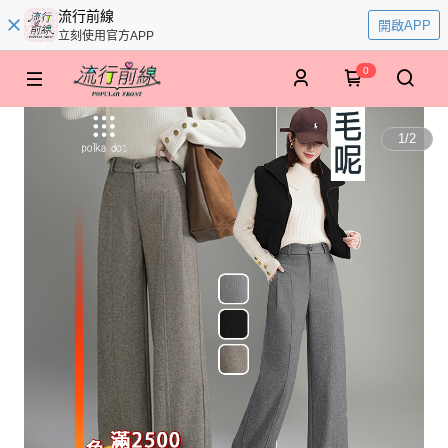
流行前線
開啟APP
立刻使用官方APP
0
1
/
2