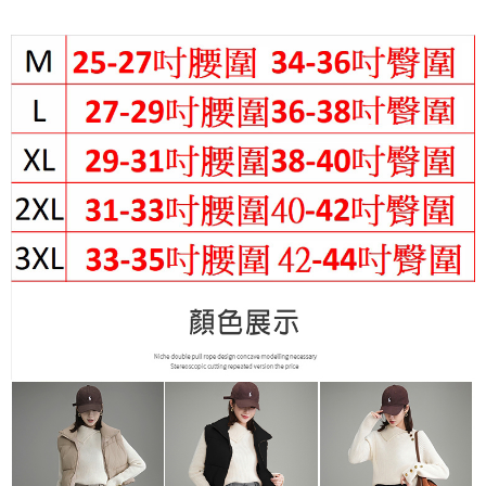
成交易。
Hami Point
AFTEE先享後付是「在收到商品之後才付款」的支付方式。 讓您購物簡單
3.實際核准額度、可分期數及費用金額請依後續交易確認頁面所載為準。
便利好安心！
相關說明
4.訂單成立30分鐘內，如未前往確認交易或遇審核未通過，訂單將自動取
１．簡單：不需註冊會員、不需綁卡、不需儲值。
「Hami Point」為中華電信所提供之點數服務，可於會員專區綁定中華電信
消。如遇「轉專審核」未通過狀況，表示未達大哥付你分期系統評分，恕無
２．便利：只要手機號碼，簡訊認證，即可結帳。
ATM付款
會員帳號後，即可在購物車使用 Hami Point 折抵消費金額 (1點等於1元)。
法說明評估內容。
３．安心：先確認商品／服務後，再付款。
【繳款方式說明】
1.分期款項不併入電信帳單，「大哥付你分期」於每月結算日後寄送繳費提
運送方式
【「AFTEE先享後付」結帳流程】
醒簡訊。
１．於結帳方式選擇「AFTEE先享後付」後，將跳轉至「AFTEE先享後付」
2.透過簡訊連結打開帳單後，可選擇「超商條碼／台灣大直營門市／銀行轉
全家付款取貨
結帳頁面，進行簡訊認證並確認金額後，即可完成結帳。
帳／街口支付／iPASS MONEY」等通路繳費。
２．訂單成立數日內，您將收到繳費通知簡訊。
每筆NT$80，滿NT$699(含以上)免運費
３．收到繳費通知簡訊後14天內，點擊此簡訊中的連結，可透過四大超商／
【注意事項】
ATM／網路銀行／等多元方式進行付款，方視為交易完成。
付款後全家取貨
1.本服務係由「台灣大哥大股份有限公司」（以下簡稱本公司）所提供，讓
※ 請注意：結帳手續完成當下不需立刻繳費，但若您需要取消訂單，請聯絡
用戶於交易時，得透過本服務購買商品或服務，並由商店將買賣／分期付款
每筆NT$80，滿NT$699(含以上)免運費
購買商品的店家。未經商家同意取消之訂單仍視為有效，需透過AFTEE先享
買賣價金債權讓與本公司後，依約使用本公司帳單繳交帳款。
後付繳納相關費用。
2.基於同意付款使用「大哥付你分期」之契約關係目的，商店將以您的個人
付款後萊爾富取貨
※ 交易是否成功請以「AFTEE先享後付 」之結帳頁面顯示為準，若有關於
資料（包含姓名、電話或地址）提供予台灣大哥大進項蒐集、處理及利用，
是否繳費成功／繳費後需取消欲退款等相關疑問，請聯繫「AFTEE先享後付
每筆NT$80，滿NT$699(含以上)免運費
由本公司與您本人進行分期帳單所需資料之確認、核對及更正。
客戶支援中心」
https://netprotections.freshdesk.com/support/home
3.完整用戶服務條款，請詳閱以下連結：
https://oppay.tw/userRule
7-11付款取貨
【注意事項】
每筆NT$80，滿NT$699(含以上)免運費
１．透過由恩沛科技股份有限公司提供之「AFTEE先享後付」服務完成之交
易，需依本服務之必要範圍內提供個人資料，並將交易相關給付款項請求債
付款後7-11取貨
權轉讓予恩沛科技股份有限公司。
２．關於個人資料處理事宜，請瀏覽以下網址：
每筆NT$80，滿NT$699(含以上)免運費
https://aftee.tw/terms/#terms3