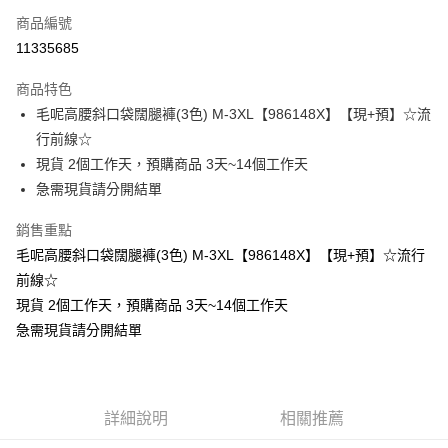
商品編號
超商取貨付款
11335685
LINE Pay
商品特色
Apple Pay
毛呢高腰斜口袋闊腿褲(3色) M-3XL【986148X】【現+預】☆流
行前線☆
街口支付
現貨 2個工作天，預購商品 3天~14個工作天
悠遊付
急需現貨請分開結單
Google Pay
銷售重點
毛呢高腰斜口袋闊腿褲(3色) M-3XL【986148X】【現+預】☆流行
全支付
前線☆
全盈+PAY
現貨 2個工作天，預購商品 3天~14個工作天
急需現貨請分開結單
大哥付你分期
相關說明
【大哥付你分期使用說明】
AFTEE先享後付
1.本服務由台灣大哥大提供，台灣大哥大用戶可立即使用無須另外申請。
2.付款方式選擇「大哥付你分期」，訂單成立後會自動跳轉到大哥付的交易
相關說明
詳細說明
相關推薦
流程，驗證手機門號後，選擇欲分期的期數、繳款截止日，確認付款後即完
【關於「AFTEE先享後付」】