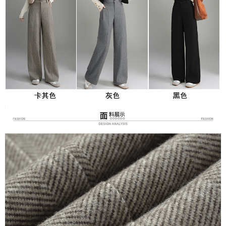
３．未成年的使用者請事先徵得法定代理人或監護人之同意方可使用
宅配
「AFTEE先享後付」，若未經同意申辦者引起之損失，本公司不負相關責
任。
每筆NT$70，滿NT$699(含以上)免運費
４．使用「AFTEE先享後付」時，將依據個別帳號之用戶狀況，依本公司即
時審查核予不同之上限額度；若仍有額度不足之情形，本公司將視審查結果
離島-郵局寄送
請求用戶進行身份認證。
每筆NT$90，滿NT$699(含以上)免運費
５．嚴禁一人註冊多個帳號或使用他人資訊註冊。若發現惡意使用之情形，
恩沛科技股份有限公司將有權停止該用戶之使用額度並採取法律行動。
國家/地區配送
查看運費